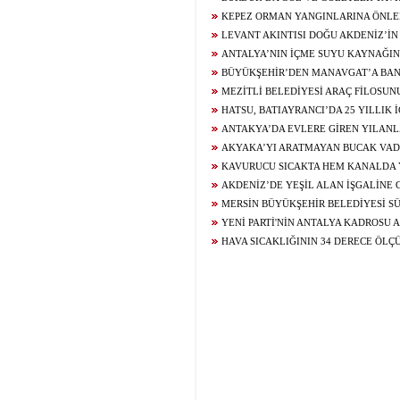
BULUŞTU
KEPEZ ORMAN YANGINLARINA ÖNLE
LEVANT AKINTISI DOĞU AKDENİZ’İN 
ANTALYA KIYILARINA TAŞIYOR
ANTALYA’NIN İÇME SUYU KAYNAĞIN
ALKOL ŞİŞELERİ, POŞETLER ÇIKARTILDI
BÜYÜKŞEHİR’DEN MANAVGAT’A BANK
DESTEĞİ
MEZİTLİ BELEDİYESİ ARAÇ FİLOSUN
HATSU, BATIAYRANCI’DA 25 YILLIK 
ŞEBEKESİNİ YENİLİYOR
ANTAKYA’DA EVLERE GİREN YILAN
AKYAKA’YI ARATMAYAN BUCAK VAD
DOĞASEVERLERİN GÖZDESİ
KAVURUCU SICAKTA HEM KANALDA
KARPUZ YEDİLER
AKDENİZ’DE YEŞİL ALAN İŞGALİNE 
MERSİN BÜYÜKŞEHİR BELEDİYESİ S
KALKINMADA ZİRVEDE
YENİ PARTİ'NİN ANTALYA KADROSU 
HAVA SICAKLIĞININ 34 DERECE ÖL
DENİZ SUYU SICAKLIĞI 30 DERECEYİ G