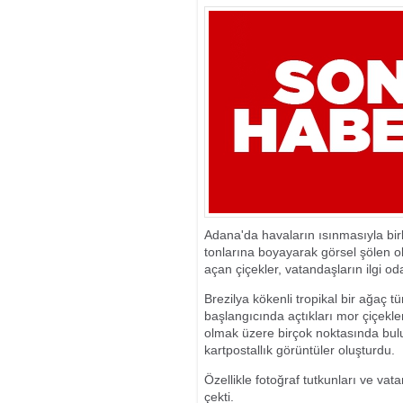
KENDİNİZİ KE
Adana'da havaların ısınmasıyla birl
tonlarına boyayarak görsel şölen ol
açan çiçekler, vatandaşların ilgi od
Brezilya kökenli tropikal bir ağaç t
başlangıcında açtıkları mor çiçekle
olmak üzere birçok noktasında bul
kartpostallık görüntüler oluşturdu.
Özellikle fotoğraf tutkunları ve vat
çekti.