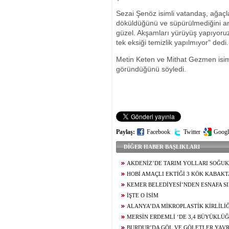
Sezai Şenöz isimli vatandaş, ağaç
döküldüğünü ve süpürülmediğini an
güzel. Akşamları yürüyüş yapıyor
tek eksiği temizlik yapılmıyor" dedi.
Metin Keten ve Mithat Gezmen isimli
göründüğünü söyledi.
Paylaş:
Facebook
Twitter
Googl
DİĞER HABER BAŞLIKLARI
AKDENİZ’DE TARIM YOLLARI SOĞUK
YENİLENİYOR
HOBİ AMAÇLI EKTİĞİ 3 KÖK KABAK
ÜZERİNDE ÜRÜN ALDI
KEMER BELEDİYESİ’NDEN ESNAFA SI
BİLGİLENDİRMESİ
İŞTE O İSİM
ALANYA’DA MİKROPLASTİK KİRLİLİĞ
MÜCADELENİN STARTI VERİLDİ
MERSİN ERDEMLİ ‘DE 3,4 BÜYÜKLÜ
BURDUR’DA GÖL VE GÖLETLER YAV