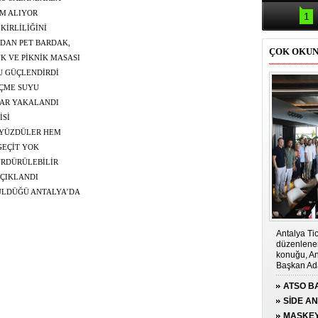
Samsun'da
kazası: 
M ALIYOR
1
KİRLİLİĞİNİ
DAN PET BARDAK,
ÇOK OKU
 VE PİKNİK MASASI
U GÜÇLENDİRDİ
İÇME SUYU
LAR YAKALANDI
İSİ
 YÜZDÜLER HEM
GEÇİT YOK
ÜRDÜRÜLEBİLİR
AÇIKLANDI
ÇÜLDÜĞÜ ANTALYA’DA
ÖRDÜ
Antalya Tic
düzenlenen
konuğu, An
Başkan Ada
ATSO BA
KONUĞ
SİDE A
ÇOCUĞA
MASKEY