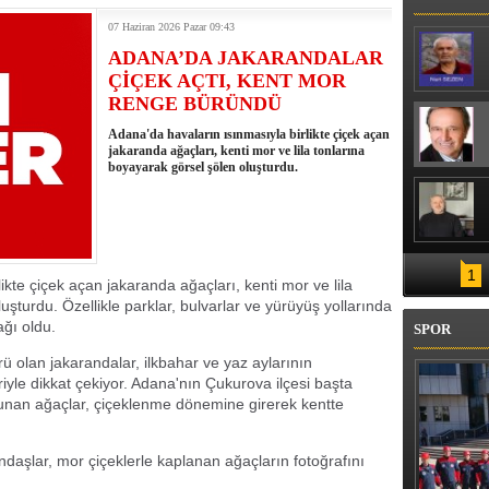
ŞFEDİN, SONRA BÖLÜM SEÇİN"
07 Haziran 2026 Pazar 09:43
ADANA’DA JAKARANDALAR
ÇİÇEK AÇTI, KENT MOR
RENGE BÜRÜNDÜ
Adana'da havaların ısınmasıyla birlikte çiçek açan
jakaranda ağaçları, kenti mor ve lila tonlarına
boyayarak görsel şölen oluşturdu.
1
ikte çiçek açan jakaranda ağaçları, kenti mor ve lila
uşturdu. Özellikle parklar, bulvarlar ve yürüyüş yollarında
ağı oldu.
SPOR
ürü olan jakarandalar, ilkbahar ve yaz aylarının
riyle dikkat çekiyor. Adana'nın Çukurova ilçesi başta
unan ağaçlar, çiçeklenme dönemine girerek kentte
andaşlar, mor çiçeklerle kaplanan ağaçların fotoğrafını