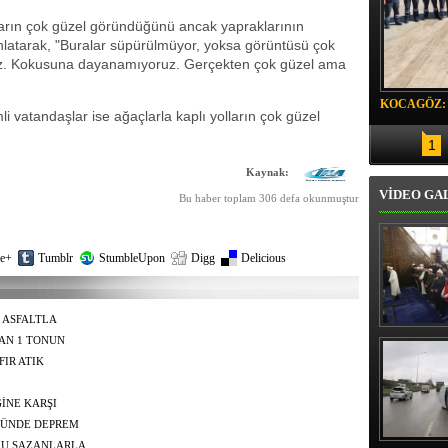
ların çok güzel göründüğünü ancak yapraklarının
latarak, "Buralar süpürülmüyor, yoksa görüntüsü çok
uz. Kokusuna dayanamıyoruz. Gerçekten çok güzel ama
KOCAGÖZ:
 vatandaşlar ise ağaçlarla kaplı yolların çok güzel
SORUMLU
1
Kaynak:
VİDEO GA
Bu haber toplam 306 defa okunmuştur
e+
Tumblr
StumbleUpon
Digg
Delicious
 ASFALTLA
Erbaş, Ha
TAN 1 TONUN
Veli Cam
FIR ATIK
teravih 
kıld
İNE KARŞI
ĞÜNDE DEPREM
RU SAZANLARLA