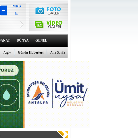
IMKB
%
Altın
6605.46
%1.93
Dolar
47.6991
SANAT
DÜNYA
GENEL
%0.12
Euro
55.037
Arşiv
Günün Haberleri
Ana Sayfa
%-0.05
R