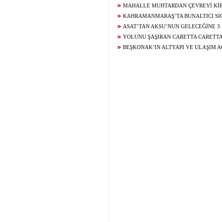
BIRAKTI
TAŞINDI
MAHALLE MUHTARDAN ÇEVREYİ Kİ
KAMERA İLE CEZA TALEBİ
KAHRAMANMARAŞ’TA BUNALTICI SI
OLUYOR
ASAT’TAN AKSU’NUN GELECEĞİNE 3 
ALTYAPI VE ÜSTYAPI YATIRIMI
YOLUNU ŞAŞIRAN CARETTA CARETTA
DENİZE KAVUŞTURDU
BEŞKONAK’IN ALTYAPI VE ULAŞIM 