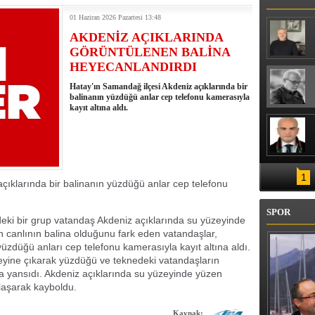
ENİZ SUYU SICAKLIĞI 30 DERECEYİ
01 Haziran 2026 Pazartesi 13:48
AKDENİZ AÇIKLARINDA
GÖRÜNTÜLENEN BALİNA
HEYECANLANDIRDI
Hatay'ın Samandağ ilçesi Akdeniz açıklarında bir
balinanın yüzdüğü anlar cep telefonu kamerasıyla
kayıt altına aldı.
1
çıklarında bir balinanın yüzdüğü anlar cep telefonu
SPOR
eki bir grup vatandaş Akdeniz açıklarında su yüzeyinde
en canlının balina olduğunu fark eden vatandaşlar,
üzdüğü anları cep telefonu kamerasıyla kayıt altına aldı.
yine çıkarak yüzdüğü ve teknedeki vatandaşların
a yansıdı. Akdeniz açıklarında su yüzeyinde yüzen
laşarak kayboldu.
Kaynak: