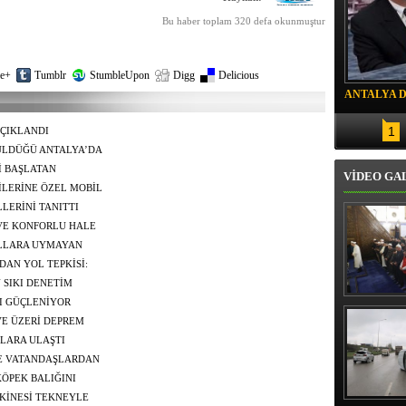
Bu haber toplam 320 defa okunmuştur
e+
Tumblr
StumbleUpon
Digg
Delicious
ANTALYA 
DRON SAL
1
AÇIKLANDI
ÇÜLDÜĞÜ ANTALYA’DA
ÖRDÜ
İ BAŞLATAN
VİDEO GA
İLERİNE ÖZEL MOBİL
LLERİNİ TANITTI
 VE KONFORLU HALE
ALLARA UYMAYAN
AN YOL TEPKİSİ:
EMİŞTİK"
 SIKI DENETİM
Erbaş, Ha
I GÜÇLENİYOR
Veli Cam
VE ÜZERİ DEPREM
teravih 
’LARA ULAŞTI
kıld
E VATANDAŞLARDAN
KÖPEK BALIĞINI
NİDEN DENİZE
KİNESİ TEKNEYLE