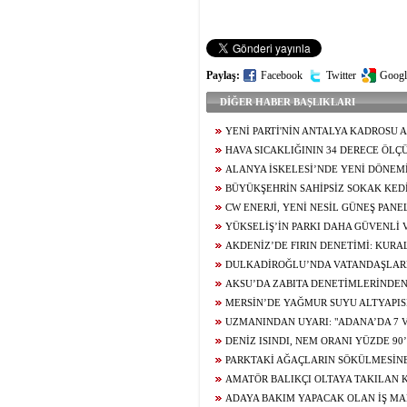
Paylaş:
Facebook
Twitter
Googl
DİĞER HABER BAŞLIKLARI
YENİ PARTİ'NİN ANTALYA KADROSU 
HAVA SICAKLIĞININ 34 DERECE ÖL
DENİZ SUYU SICAKLIĞI 30 DERECEYİ G
ALANYA İSKELESİ’NDE YENİ DÖNEM
PROTOKOL İMZALANDI
BÜYÜKŞEHRİN SAHİPSİZ SOKAK KED
KISIRLAŞTIRMA HİZMETİ
CW ENERJİ, YENİ NESİL GÜNEŞ PANE
YÜKSELİŞ’İN PARKI DAHA GÜVENLİ
GELİYOR
AKDENİZ’DE FIRIN DENETİMİ: KUR
İŞLETMELERE CEZA
DULKADİROĞLU’NDA VATANDAŞLARD
"BİZ DEPREMDE BU KADAR ZARAR GÖRM
AKSU’DA ZABITA DENETİMLERİNDEN
MERSİN’DE YAĞMUR SUYU ALTYAPIS
UZMANINDAN UYARI: "ADANA’DA 7 
RİSKİ GÖRÜNMÜYOR"
DENİZ ISINDI, NEM ORANI YÜZDE 90
PARKTAKİ AĞAÇLARIN SÖKÜLMESİN
TEPKİ
AMATÖR BALIKÇI OLTAYA TAKILAN 
DAKİKALARCA SÜREN MÜCADELEYLE YE
ADAYA BAKIM YAPACAK OLAN İŞ MA