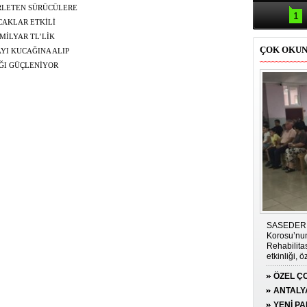
Samsun'da
RLETEN SÜRÜCÜLERE
kazası: 
1
CAKLAR ETKİLİ
MİLYAR TL’LİK
ÇOK OKU
YI KUCAĞINA ALIP
AĞI GÜÇLENİYOR
SASEDER i
Korosu’nun
Rehabilit
etkinliği, 
duygu dolu 
ÖZEL ÇO
GÜCÜN
ANTALY
PLATFO
YENİ P