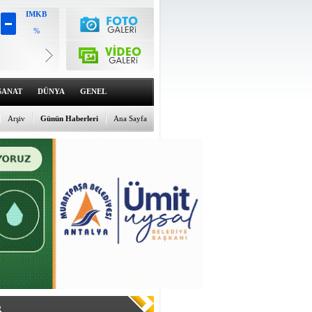
IMKB
%
Altın
6499.82
%0.12
Dolar
47.5619
SANAT
DÜNYA
GENEL
%0
Euro
55.0675
Arşiv
Günün Haberleri
Ana Sayfa
%0.13
R