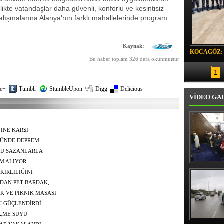
likte vatandaşlar daha güvenli, konforlu ve kesintisiz
alışmalarına Alanya'nın farklı mahallelerinde program
Kaynak:
KOCAGÖZ:
Bu haber toplam 326 defa okunmuştur
SORUMLU
1
e+
Tumblr
StumbleUpon
Digg
Delicious
VİDEO GA
İNE KARŞI
ĞÜNDE DEPREM
RU SAZANLARLA
M ALIYOR
Erbaş, Ha
KİRLİLİĞİNİ
Veli Cam
teravih 
DAN PET BARDAK,
kıld
 VE PİKNİK MASASI
U GÜÇLENDİRDİ
İÇME SUYU