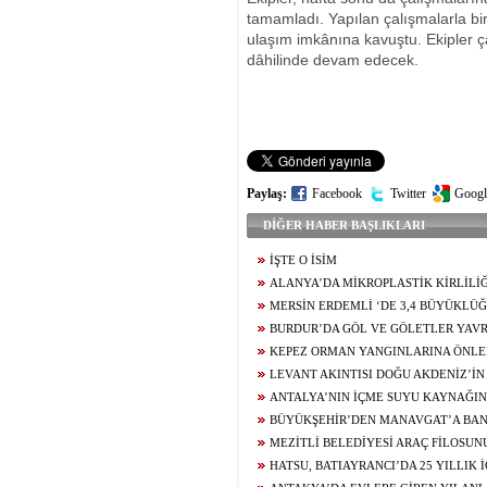
tamamladı. Yapılan çalışmalarla bir
ulaşım imkânına kavuştu. Ekipler ç
dâhilinde devam edecek.
Paylaş:
Facebook
Twitter
Googl
DİĞER HABER BAŞLIKLARI
İŞTE O İSİM
ALANYA’DA MİKROPLASTİK KİRLİLİĞ
MÜCADELENİN STARTI VERİLDİ
MERSİN ERDEMLİ ‘DE 3,4 BÜYÜKLÜ
BURDUR’DA GÖL VE GÖLETLER YAV
BULUŞTU
KEPEZ ORMAN YANGINLARINA ÖNLE
LEVANT AKINTISI DOĞU AKDENİZ’İN 
ANTALYA KIYILARINA TAŞIYOR
ANTALYA’NIN İÇME SUYU KAYNAĞIN
ALKOL ŞİŞELERİ, POŞETLER ÇIKARTILDI
BÜYÜKŞEHİR’DEN MANAVGAT’A BANK
DESTEĞİ
MEZİTLİ BELEDİYESİ ARAÇ FİLOSUN
HATSU, BATIAYRANCI’DA 25 YILLIK 