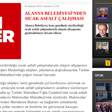
06 Haziran 2026 Cumartesi 12:58
ALANYA BELEDİYESİ’NDEN
SICAK ASFALT ÇALIŞMASI
Alanya Belediyesi, kent genelinde sürdürdüğü
sıcak asfalt çalışmalarıyla ulaşım altyapısını
güçlendirmeye devam ediyor.
1
ürdürdüğü sıcak asfalt çalışmalarıyla ulaşım altyapısını
şleri Müdürlüğü ekipleri, planlama doğrultusunda Türkler
Mahallesi'nde yoğun mesai harcadı.
SPOR
lüğü ekipleri, kent genelinde yol konforunu artırmak ve
amacıyla sıcak asfalt çalışmalarını aralıksız sürdürüyor.
a içi Türkler Mahallesi Fığla Caddesi'nde sıcak asfalt
ışmalarını Mahmutlar Mahallesi'nde sürdürdü. Mahmutlar
erinden Menderes Bulvarı ve bağlantılı sokaklarda
la yollar modern ve konforlu bir görünüme kavuştu.
na devam ederek bölgedeki sıcak asfalt uygulamalarını