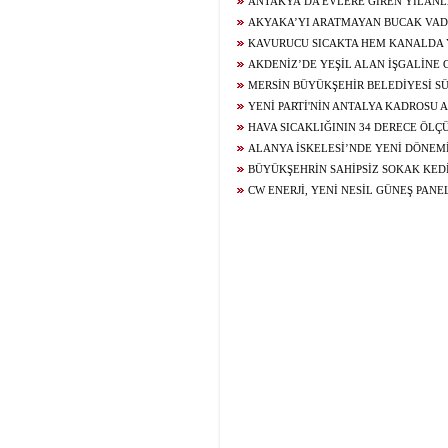
ŞEBEKESİNİ YENİLİYOR
ANTAKYA’DA EVLERE GİREN YILAN
AKYAKA’YI ARATMAYAN BUCAK VAD
DOĞASEVERLERİN GÖZDESİ
KAVURUCU SICAKTA HEM KANALDA
KARPUZ YEDİLER
AKDENİZ’DE YEŞİL ALAN İŞGALİNE 
MERSİN BÜYÜKŞEHİR BELEDİYESİ S
KALKINMADA ZİRVEDE
YENİ PARTİ'NİN ANTALYA KADROSU 
HAVA SICAKLIĞININ 34 DERECE ÖL
DENİZ SUYU SICAKLIĞI 30 DERECEYİ G
ALANYA İSKELESİ’NDE YENİ DÖNEM
PROTOKOL İMZALANDI
BÜYÜKŞEHRİN SAHİPSİZ SOKAK KED
KISIRLAŞTIRMA HİZMETİ
CW ENERJİ, YENİ NESİL GÜNEŞ PANE