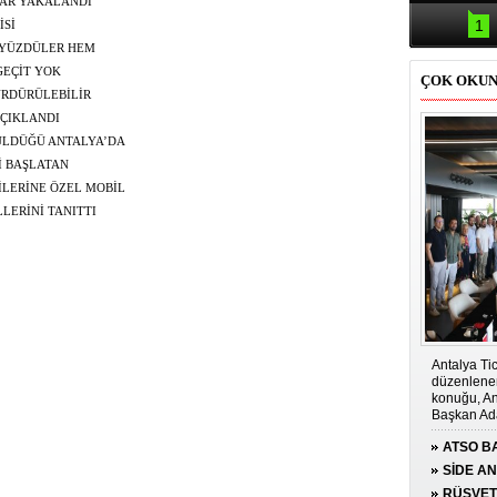
Samsun'da
LAR YAKALANDI
kazası: 
1
İSİ
 YÜZDÜLER HEM
GEÇİT YOK
ÇOK OKU
ÜRDÜRÜLEBİLİR
AÇIKLANDI
ÇÜLDÜĞÜ ANTALYA’DA
ÖRDÜ
İ BAŞLATAN
İLERİNE ÖZEL MOBİL
LLERİNİ TANITTI
Antalya Tic
düzenlenen
konuğu, An
Başkan Ada
ATSO BA
KONUĞ
SİDE A
ÇOCUĞA
RÜŞVET