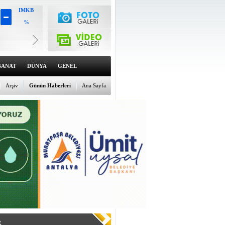
IMKB
%
Altın
6533.16
%0.81
Dolar
47.6892
SANAT
DÜNYA
GENEL
%0.13
Euro
54.9825
Arşiv
Günün Haberleri
Ana Sayfa
%-0.07
R