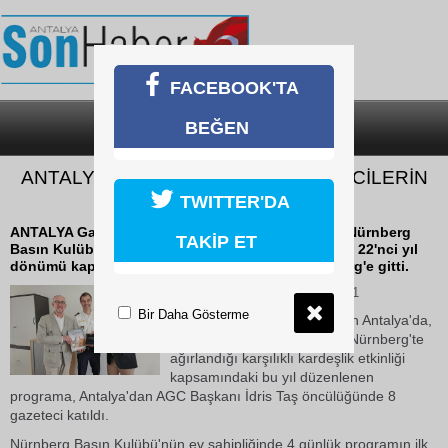
FACEBOOK'TA
BEĞEN
SON DAKİKA
KATEGORİLER
ANTALYA VE NÜRNBERGLİ GAZETECİLERİN
KARDEŞLİĞİ 22 YAŞINDA
TWITTER'DA
ANTALYA Gazeteciler Cemiyeti (AGC) ile Almanya Nürnberg
TAKİP ET
Basın Kulübü (Presseclub Nürnberg) kardeşliğinin 22'nci yıl
dönümü kapsamında Antalyalı gazeteciler Nürnberg'e gitti.
01 Haziran 2026 Pazartesi 14:41
Bir Daha Gösterme
Bir yıl Nürnbergli gazetecilerin Antalya'da,
bir yıl Antalyalı gazetecilerin Nürnberg'te
ağırlandığı karşılıklı kardeşlik etkinliği
kapsamındaki bu yıl düzenlenen
programa, Antalya'dan AGC Başkanı İdris Taş öncülüğünde 8
gazeteci katıldı.
Nürnberg Basın Kulübü'nün ev sahipliğinde 4 günlük programın ilk