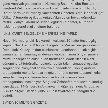
günü Antalyalı gazetecilere, Nürnberg Basın Kulübü Başkanı
Siegfried Zelnhefer ve yönetim kurulu üyeleri Joachim Hauck,
Dieter Barth ve Nürnberg Nachrichten Gazetesi Yerel Haberler Şefi
Volkan Altunordu eşlik etti. Antalya'dan gelen heyeti görmekten
mutluluk duyduklarını belirten Siegfried Zelnhefer, Nürnberg
hakkında genel bilgilendirme bulundu.
İLK ZİYARET BELGELEME MERKEZİ'NE YAPILDI
Heyet, Nürnberg'teki ilk ziyaretini yaklaşık 10 hafta önce açılışı
yapılan Nazi Partisi Mitingleri Belgeleme Merkezi'ne gerçekleştirdi.
Roma'daki Kolezyum'dan esinlenerek tasarlanan ancak hiçbir
zaman tamamlanamayan devasa yapıda mimari bir yarışmayla
müze konseptinde oluşturulan merkezde, Adolf Hitler'in Nazi
dönemine ait fotoğraflar, belgeler ve bir takım simgesel eşyalar
sergileniyor. Nasyonal sosyalizmin nedenlerini, sonuçlarını ve
propaganda mekanizmalarını gözler önüne seren kapsamlı kalıcı
sergide miting alanlarının tarihi ve Nazi Almanyası'nın
propagandası inceleniyor. Siegfried Zelnhefer, merkezin bulunduğu
yapı da dahil Nürnberg'in Almanya'nın diğer şehirleri, Avrupa ve
ABD ile birçok ülkeden yılda 300 bin ziyaretçi ağırladığını dile
getirdi.
3 AYDA 10 MİLYON GAZETE