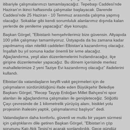
itibariyle çalışmalarımızı tamamlayacağız. Tepebaşı Caddesi'nde
Haziran'ın ikinci haftasında çalışmalar başlayacak. Darende
Caddesi'nde 25 Haziran - 10 Temmuz arasında çalışma yapmış
olacağız. Sokaklar gibi kendi sorumluluk alanlarımız dışında kalan
yerlerde de yenileme yapacağız" diye konuştu.
Başkan Görgel, "Elbistanlı hemşehrilerimiz bize güvensin. Altyapıda
100 yıllık çalışmayı tamamlıyoruz. Üstyapıda da bu zamana kadar
yapılmamış olan nitelikli caddeleri Elbistan'a kazandırmış olacağız.
İnşallah bu yıl sonuna kadar önemli bir ivme alacağız.
Ağaçlandırma, yeşil alan düzenlemelerini hızlandıracağız, ilçe
girişine düzenlemeler yapacağız. Bu dönem içerisinde merkez
mahallelerimize 2 yeni Taziye Evi kazandırmış olacağız" ifadelerini
kullandı.
Elbistan'da vatandaşların keyifli vakit geçirmeleri için de
çalışmaların sürdürüldüğünü ifade eden Büyükşehir Belediye
Başkanı Görgel, "Recep Tayyip Erdoğan Millet Bahçesi'ni spor
alanları ile ağaçlandırma çalışmaları ile genişleteceğiz. Söğütlü
Çayı çevresinde de 1 kilometrelik yürüyüş alanı, bisiklet yolu
projesinin ihalesini yaptık, çalışmalarımız başlıyor" dedi.
Vatandaşların daha konforlu, güvenli ve mutlu bir yaşam sürmesi
için çalıştıklarını dile getiren Başkan Görgel, "Elbistan'ın çöp
sorununu Katı Atık Tesisi'ni açarak sonlandırdık. Gece gündüz