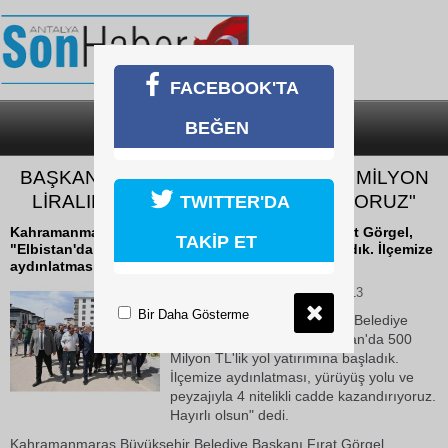
FACEBOOK'TA
BEĞEN
SON DAKİKA
KATEGORİLER
BAŞKAN GÖRGEL: "ELBİSTAN’A 500 MİLYON
LİRALIK YOL YATIRIMI KAZANDIRIYORUZ"
TWITTER'DA
Kahramanmaraş Büyükşehir Belediye Başkanı Fırat Görgel,
TAKİP ET
"Elbistan'da 500 Milyon TL'lik yol yatırımına başladık. İlçemize
aydınlatması, yürüyüş...
04 Haziran 2026 Perşembe 10:13
Bir Daha Gösterme
Kahramanmaraş Büyükşehir Belediye
Başkanı Fırat Görgel, "Elbistan'da 500
Milyon TL'lik yol yatırımına başladık.
İlçemize aydınlatması, yürüyüş yolu ve
peyzajıyla 4 nitelikli cadde kazandırıyoruz.
Hayırlı olsun" dedi.
Kahramanmaraş Büyükşehir Belediye Başkanı Fırat Görgel,