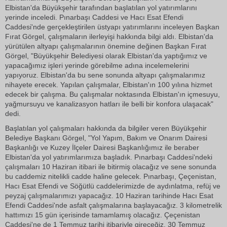
Elbistan'da Büyükşehir tarafından başlatılan yol yatırımlarını
yerinde inceledi. Pınarbaşı Caddesi ve Hacı Esat Efendi
Caddesi'nde gerçekleştirilen üstyapı yatırımlarını inceleyen Başkan
Fırat Görgel, çalışmaların ilerleyişi hakkında bilgi aldı. Elbistan'da
yürütülen altyapı çalışmalarının önemine değinen Başkan Fırat
Görgel, "Büyükşehir Belediyesi olarak Elbistan'da yaptığımız ve
yapacağımız işleri yerinde görebilme adına incelemelerini
yapıyoruz. Elbistan'da bu sene sonunda altyapı çalışmalarımız
nihayete erecek. Yapılan çalışmalar, Elbistan'ın 100 yılına hizmet
edecek bir çalışma. Bu çalışmalar noktasında Elbistan'ın içmesuyu,
yağmursuyu ve kanalizasyon hatları ile belli bir konfora ulaşacak"
dedi.
Başlatılan yol çalışmaları hakkında da bilgiler veren Büyükşehir
Belediye Başkanı Görgel, "Yol Yapım, Bakım ve Onarım Dairesi
Başkanlığı ve Kuzey İlçeler Dairesi Başkanlığımız ile beraber
Elbistan'da yol yatırımlarımıza başladık. Pınarbaşı Caddesi'ndeki
çalışmaları 10 Haziran itibari ile bitirmiş olacağız ve sene sonunda
bu caddemiz nitelikli cadde haline gelecek. Pınarbaşı, Çeçenistan,
Hacı Esat Efendi ve Söğütlü caddelerimizde de aydınlatma, refüj ve
peyzaj çalışmalarımızı yapacağız. 10 Haziran tarihinde Hacı Esat
Efendi Caddesi'nde asfalt çalışmalarına başlayacağız. 3 kilometrelik
hattımızı 15 gün içerisinde tamamlamış olacağız. Çeçenistan
Caddesi'ne de 1 Temmuz tarihi itibariyle gireceğiz, 30 Temmuz