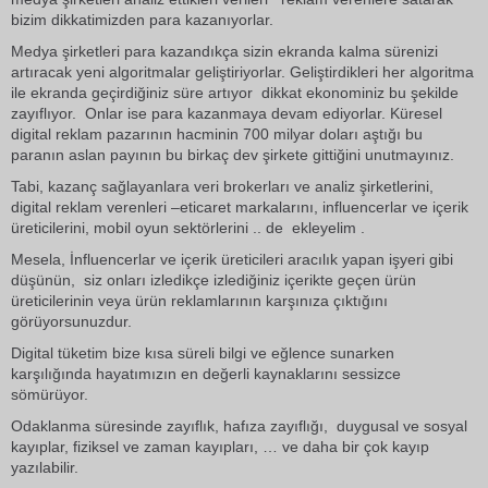
bizim dikkatimizden para kazanıyorlar.
Medya şirketleri para kazandıkça sizin ekranda kalma sürenizi
artıracak yeni algoritmalar geliştiriyorlar. Geliştirdikleri her algoritma
ile ekranda geçirdiğiniz süre artıyor dikkat ekonominiz bu şekilde
zayıflıyor. Onlar ise para kazanmaya devam ediyorlar. Küresel
digital reklam pazarının hacminin 700 milyar doları aştığı bu
paranın aslan payının bu birkaç dev şirkete gittiğini unutmayınız.
Tabi, kazanç sağlayanlara veri brokerları ve analiz şirketlerini,
digital reklam verenleri –eticaret markalarını, influencerlar ve içerik
üreticilerini, mobil oyun sektörlerini .. de ekleyelim .
Mesela, İnfluencerlar ve içerik üreticileri aracılık yapan işyeri gibi
düşünün, siz onları izledikçe izlediğiniz içerikte geçen ürün
üreticilerinin veya ürün reklamlarının karşınıza çıktığını
görüyorsunuzdur.
Digital tüketim bize kısa süreli bilgi ve eğlence sunarken
karşılığında hayatımızın en değerli kaynaklarını sessizce
sömürüyor.
Odaklanma süresinde zayıflık, hafıza zayıflığı, duygusal ve sosyal
kayıplar, fiziksel ve zaman kayıpları, … ve daha bir çok kayıp
yazılabilir.