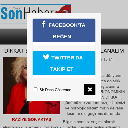
FACEBOOK'TA
BEĞEN
SON DAKİKA
KATEGORİLER
DİKKAT EKONOMİMİZİ DİKKATLİ KULLANALIM
TWITTER'DA
03 Temmuz 2026 Cuma 15:14
TAKİP ET
Küresel çapta digital dünyanın
içerisinde milyarlarca dolarlık
algoritmik bir savaş alanına
Bir Daha Gösterme
dönüşmüş DİGİTAL EKONOMİNİN
YENİ MADENİ İNSAN DİKKATİ,
günümüzde zamanımızı, zihnimizi
ve nörolojik sistemimizin devasa
kısmını ele geçirmiş durumda.
RAZİYE GÖK AKTAŞ
Bilginin sonsuz erişimi olarak
elimizden düşürmediğimiz küçük cihazlar içerisine teslim ettiğimiz,