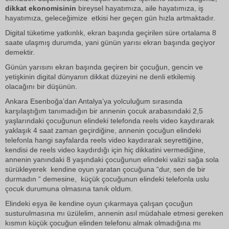
dikkat ekonomisinin
bireysel hayatımıza, aile hayatımıza, iş
hayatımıza, geleceğimize etkisi her geçen gün hızla artmaktadır.
Digital tüketime yatkınlık, ekran başında geçirilen süre ortalama 8
saate ulaşmış durumda, yani günün yarısı ekran başında geçiyor
demektir.
Günün yarısını ekran başında geçiren bir çocuğun, gencin ve
yetişkinin digital dünyanın dikkat düzeyini ne denli etkilemiş
olacağını bir düşünün.
Ankara Esenboğa’dan Antalya’ya yolculuğum sırasında
karşılaştığım tanımadığın bir annenin çocuk arabasındaki 2,5
yaşlarındaki çocuğunun elindeki telefonda reels video kaydırarak
yaklaşık 4 saat zaman geçirdiğine, annenin çocuğun elindeki
telefonla
hangi sayfalarda reels video kaydırarak seyrettiğine,
kendisi de reels video kaydırdığı için hiç dikkatini vermediğine,
annenin yanındaki 8 yaşındaki çocuğunun elindeki valizi sağa sola
sürükleyerek kendine oyun yaratan çocuğuna “dur, sen de bir
durmadın “ demesine, küçük çocuğunun elindeki telefonla uslu
çocuk durumuna olmasına tanık oldum.
Elindeki eşya ile kendine oyun çıkarmaya çalışan çocuğun
susturulmasına mı üzülelim, annenin asıl müdahale etmesi gereken
kısmın küçük çocuğun elinden telefonu almak olmadığına mı