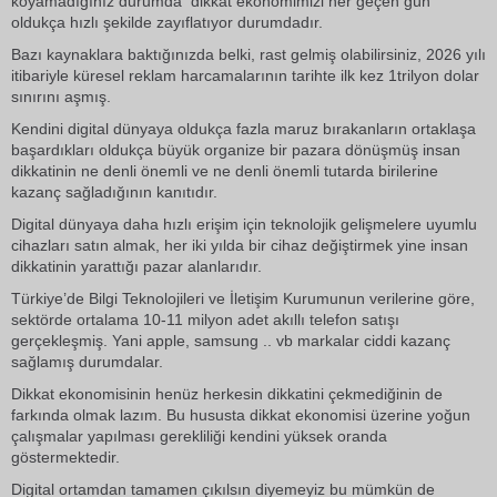
koyamadığınız durumda dikkat ekonomimizi her geçen gün
oldukça hızlı şekilde zayıflatıyor durumdadır.
Bazı kaynaklara baktığınızda belki, rast gelmiş olabilirsiniz, 2026 yılı
itibariyle küresel reklam harcamalarının tarihte ilk kez 1trilyon dolar
sınırını aşmış.
Kendini digital dünyaya oldukça fazla maruz bırakanların ortaklaşa
başardıkları oldukça büyük organize bir pazara dönüşmüş insan
dikkatinin ne denli önemli ve ne denli önemli tutarda birilerine
kazanç sağladığının kanıtıdır.
Digital dünyaya daha hızlı erişim için teknolojik gelişmelere uyumlu
cihazları satın almak, her iki yılda bir cihaz değiştirmek yine insan
dikkatinin yarattığı pazar alanlarıdır.
Türkiye’de Bilgi Teknolojileri ve İletişim Kurumunun verilerine göre,
sektörde ortalama 10-11 milyon adet akıllı telefon satışı
gerçekleşmiş. Yani apple, samsung .. vb markalar ciddi kazanç
sağlamış durumdalar.
Dikkat ekonomisinin henüz herkesin dikkatini çekmediğinin de
farkında olmak lazım. Bu hususta dikkat ekonomisi üzerine yoğun
çalışmalar yapılması gerekliliği kendini yüksek oranda
göstermektedir.
Digital ortamdan tamamen çıkılsın diyemeyiz bu mümkün de