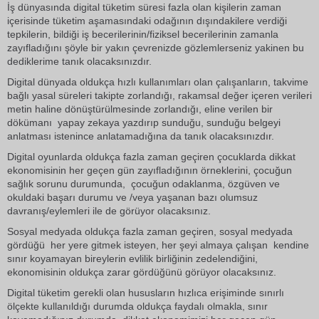
İş dünyasında digital tüketim süresi fazla olan kişilerin zaman
içerisinde tüketim aşamasındaki odağının dışındakilere verdiği
tepkilerin, bildiği iş becerilerinin/fiziksel becerilerinin zamanla
zayıfladığını şöyle bir yakın çevrenizde gözlemlerseniz yakinen bu
dediklerime tanık olacaksınızdır.
Digital dünyada oldukça hızlı kullanımları olan çalışanların, takvime
bağlı yasal süreleri takipte zorlandığı, rakamsal değer içeren verileri
metin haline dönüştürülmesinde zorlandığı, eline verilen bir
dökümanı yapay zekaya yazdırıp sunduğu, sunduğu belgeyi
anlatması istenince anlatamadığına da tanık olacaksınızdır.
Digital oyunlarda oldukça fazla zaman geçiren çocuklarda dikkat
ekonomisinin her geçen gün zayıfladığının örneklerini, çocuğun
sağlık sorunu durumunda, çocuğun odaklanma, özgüven ve
okuldaki başarı durumu ve /veya yaşanan bazı olumsuz
davranış/eylemleri ile de görüyor olacaksınız.
Sosyal medyada oldukça fazla zaman geçiren, sosyal medyada
gördüğü her yere gitmek isteyen, her şeyi almaya çalışan kendine
sınır koyamayan bireylerin evlilik birliğinin zedelendiğini,
ekonomisinin oldukça zarar gördüğünü görüyor olacaksınız.
Digital tüketim gerekli olan hususların hızlıca erişiminde sınırlı
ölçekte kullanıldığı durumda oldukça faydalı olmakla, sınır