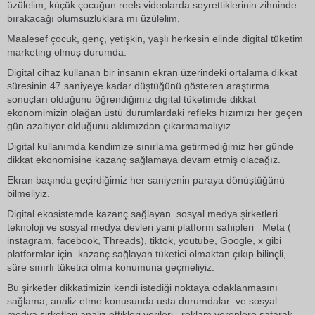
üzülelim, küçük çocuğun reels videolarda seyrettiklerinin zihninde
bırakacağı olumsuzluklara mı üzülelim.
Maalesef çocuk, genç, yetişkin, yaşlı herkesin elinde digital tüketim
marketing olmuş durumda.
Digital cihaz kullanan bir insanın ekran üzerindeki ortalama dikkat
süresinin 47 saniyeye kadar düştüğünü gösteren araştırma
sonuçları olduğunu öğrendiğimiz digital tüketimde dikkat
ekonomimizin olağan üstü durumlardaki refleks hızımızı her geçen
gün azaltıyor olduğunu aklımızdan çıkarmamalıyız.
Digital kullanımda kendimize sınırlama getirmediğimiz her günde
dikkat ekonomisine kazanç sağlamaya devam etmiş olacağız.
Ekran başında geçirdiğimiz her saniyenin paraya dönüştüğünü
bilmeliyiz.
Digital ekosistemde kazanç sağlayan sosyal medya şirketleri
teknoloji ve sosyal medya devleri yani platform sahipleri Meta (
instagram, facebook, Threads), tiktok, youtube, Google, x gibi
platformlar için kazanç sağlayan tüketici olmaktan çıkıp bilinçli,
süre sınırlı tüketici olma konumuna geçmeliyiz.
Bu şirketler dikkatimizin kendi istediği noktaya odaklanmasını
sağlama, analiz etme konusunda usta durumdalar ve sosyal
medya şirketleri analiz ettikleri verileri reklam verenlere satarak