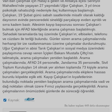
Van'dan çalışmak için Hatay'a gelen ve Antakya ilçesi Serinyol
Mahallesi'nde yaşayan 27 yaşındaki Uğur Çalışkan, 3 yıl önce
psikolojik rahatsızlığı nedeniyle ilaç kullanmaya başlamıştı.
Çalışkan, 19 Şubat günü sabah saatlerinde misafir olarak kaldığı
dayısının evinde penceredeki sinekliği parçalayıp evden ayrıldı ve
sırra kadem bastı. Ailesinin kayıp başvurusu sonrası Çalışkan'ı
bulmak için AFAD liderliğinde arama çalışması başlatılmıştı.
Sahadaki taramalarda taş üzerinde Çalışkan'ın; elbiseleri, telefonu
ve cüzdanı ile terliği bulundu. Günler süren arama çalışmalarında
herhangi bir ize rastlanmaması üzerine çalışmalar durdurulmuştu.
Uğur Çalışkan'ın abisi Tarık Çalışkan'ın sosyal medya üzerindeki
paylaşımına cevap veren İçişleri Bakanı Mustafa Çiftçi'nin
talimatıyla, arama çalışmaları yeniden başlatıldı. Arama
çalışmalarında; AFAD 24 personelle, Jandarma 35 personelle, Sivil
Toplum Kuruluşları 14 olmak yer alırken toplamda 73 kişiyle arama
çalışmaları gerçekleştirildi. Arama çalışmalarında ekiplere hassas
burunlu köpekte eşlik etti. Kayıp Çalışkan'ın kıyafetlerinin
bulunduğu noktada yeniden başlayan arama çalışmalarında vadi ve
dağ noktaları olmak üzere Fırnız yaylasında gerçekleştirildi. Arama
çalışmalarının önümüzdeki günlerde de süreceği öğrenildi.
Kaynak:
Bu haber toplam 449 defa okunmuştur