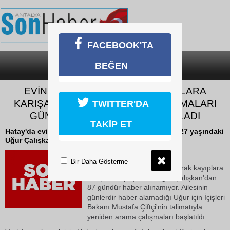
FACEBOOK'TA
BEĞEN
SON DAKİKA
KATEGORİLER
EVİN CAMINDAN ÇIKARAK KAYIPLARA
KARIŞAN UĞUR İÇİN ARAMA ÇALIŞMALARI
TWITTER'DA
GÜNLER SONRA YENİDEN BAŞLADI
TAKİP ET
Hatay'da evin camından çıkarak kayıplara karışan 27 yaşındaki
Uğur Çalışkan'dan 87 gündür haber alınamıyor.
17 Mayıs 2026 Pazar 08:58
Bir Daha Gösterme
Hatay'da evin camından çıkarak kayıplara
karışan 27 yaşındaki Uğur Çalışkan'dan
87 gündür haber alınamıyor. Ailesinin
günlerdir haber alamadığı Uğur için İçişleri
Bakanı Mustafa Çiftçi'nin talimatıyla
yeniden arama çalışmaları başlatıldı.