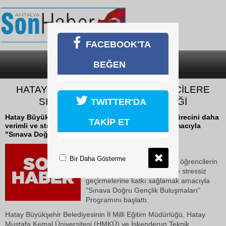
FACEBOOK'TA
BEĞEN
SON DAKİKA
KATEGORİLER
HATAY BÜYÜKŞEHİR’DEN ÖĞRENCİLERE
SINAV MOTİVASYONU DESTEĞİ
TWITTER'DA
Hatay Büyükşehir Belediyesi, öğrencilerin sınav sürecini daha
TAKİP ET
verimli ve stressiz geçirmelerine katkı sağlamak amacıyla
"Sınava Doğru Gençlik Buluşmaları"...
08 Mayıs 2026 Cuma 17:53
Bir Daha Gösterme
Hatay Büyükşehir Belediyesi, öğrencilerin
sınav sürecini daha verimli ve stressiz
geçirmelerine katkı sağlamak amacıyla
"Sınava Doğru Gençlik Buluşmaları"
Programını başlattı.
Hatay Büyükşehir Belediyesinin İl Milli Eğitim Müdürlüğü, Hatay
Mustafa Kemal Üniversitesi (HMKÜ) ve İskenderun Teknik