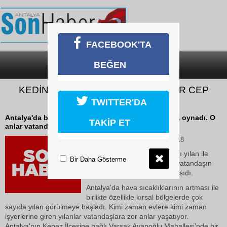
FACEBOOK'TA
BEĞEN
SON DAKİKA
KATEGORİLER
KEDİNİN YILANLA OYNADIĞI ANLAR CEP
TELEFONU KAMERASINDA
TWITTER'DA
Antalya'da bir kedi karşılaştığı yılan ile dakikalarca oynadı. O
TAKİP ET
anlar vatandaşın cep telefonu kamerasına yansıdı.
04 Haziran 2026 Perşembe 10:18
Antalya'da bir kedi karşılaştığı yılan ile
Bir Daha Gösterme
dakikalarca oynadı. O anlar vatandaşın
cep telefonu kamerasına yansıdı.
Antalya'da hava sıcaklıklarının artması ile
birlikte özellikle kırsal bölgelerde çok
sayıda yılan görülmeye başladı. Kimi zaman evlere kimi zaman
işyerlerine giren yılanlar vatandaşlara zor anlar yaşatıyor.
Antalya'nın Kepez İlçesine bağlı Varsak Ayanoğlu Mahallesi'nde bir