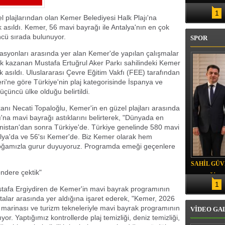
1
l plajlarından olan Kemer Belediyesi Halk Plajı'na
sıldı. Kemer, 56 mavi bayrağı ile Antalya'nın en çok
ncü sırada bulunuyor.
SPOR
nasyonları arasında yer alan Kemer'de yapılan çalışmalar
 kazanan Mustafa Ertuğrul Aker Parkı sahilindeki Kemer
k asıldı. Uluslararası Çevre Eğitim Vakfı (FEE) tarafından
i'ne göre Türkiye'nin plaj kategorisinde İspanya ve
üçüncü ülke olduğu belirtildi.
ı Necati Topaloğlu, Kemer'in en güzel plajları arasında
ı'na mavi bayrağı astıklarını belirterek, "Dünyada en
nistan'dan sonra Türkiye'de. Türkiye genelinde 580 mavi
talya'da ve 56'sı Kemer'de. Biz Kemer olarak hem
 doğamızla gurur duyuyoruz. Programda emeği geçenlere
SAHİL GÜ
ndere çektik"
YEMEĞİ
1
afa Ergiydiren de Kemer'in mavi bayrak programının
talar arasında yer aldığına işaret ederek, "Kemer, 2026
ı, marinası ve turizm tekneleriyle mavi bayrak programının
VİDEO GA
yor. Yaptığımız kontrollerde plaj temizliği, deniz temizliği,