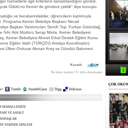
ğer hizmetlerle ilgili kriterlerin tamamlandığını gördük.
yrak Ödülü'nü Kemer'de göndere çektik" diye konuştu.
oğlu ve beraberindekiler, öğrencilerin katılımıyla
ti. Programa Kemer Belediye Başkanı Necati
ediye Başkan Yardımcıları Semih Top, Furkan Üstündağ,
Erbaş, Ha
 ve Sıfır Atık Müdürü Serap Minta, Kemer Belediyesi
Veli Cam
taş, Kemer Belediyesi Ahmet Erkal Destek Eğitim Kursu
teravih 
 Çevre Eğitim Vakfı (TÜRÇEV) Antalya Koordinatörü
kıld
yesi Ülker-Orduvar Akman Kreş ve Gündüz Bakımevi
Samsun'da
Kaynak:
kazası: 
1
Bu haber toplam 311 defa okunmuştur
ÇOK OKU
e+
Tumblr
StumbleUpon
Digg
Delicious
ER MAHALLEMİZE
YAPI VE ASFALT
TANDAŞLAR
İLERE SIĞINIYOR
Nİ YERİNDE DİNLEDİ