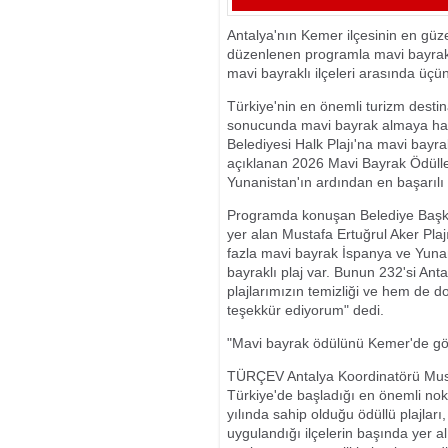
BULACAK
Antalya'nın Kemer ilçesinin en güze
düzenlenen programla mavi bayrak a
mavi bayraklı ilçeleri arasında üçü
Türkiye'nin en önemli turizm desti
sonucunda mavi bayrak almaya hak
Belediyesi Halk Plajı'na mavi bayra
açıklanan 2026 Mavi Bayrak Ödüller
Yunanistan'ın ardından en başarılı 
Programda konuşan Belediye Başkan
yer alan Mustafa Ertuğrul Aker Plaj
fazla mavi bayrak İspanya ve Yuna
bayraklı plaj var. Bunun 232'si An
plajlarımızın temizliği ve hem de
teşekkür ediyorum" dedi.
"Mavi bayrak ödülünü Kemer'de gö
TÜRÇEV Antalya Koordinatörü Must
Türkiye'de başladığı en önemli nok
yılında sahip olduğu ödüllü plajlar
uygulandığı ilçelerin başında yer alı