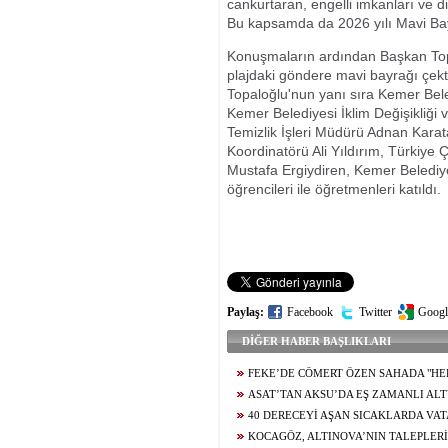
cankurtaran, engelli imkanları ve di
Bu kapsamda da 2026 yılı Mavi Ba
Konuşmaların ardından Başkan Topal
plajdaki göndere mavi bayrağı çek
Topaloğlu'nun yanı sıra Kemer Bel
Kemer Belediyesi İklim Değişikliği
Temizlik İşleri Müdürü Adnan Kara
Koordinatörü Ali Yıldırım, Türkiye
Mustafa Ergiydiren, Kemer Beledi
öğrencileri ile öğretmenleri katıldı.
Paylaş:
Facebook
Twitter
Googl
DİĞER HABER BAŞLIKLARI
FEKE’DE CÖMERT ÖZEN SAHADA "H
AYNI GAYRETLE HİZMET EDECEĞİZ"
ASAT’TAN AKSU’DA EŞ ZAMANLI ALT
ÇALIŞMASI
40 DERECEYİ AŞAN SICAKLARDA VA
SERİNLEMEK İÇİN TARİHİ ÇARŞI VE CAM
KOCAGÖZ, ALTINOVA’NIN TALEPLERİ