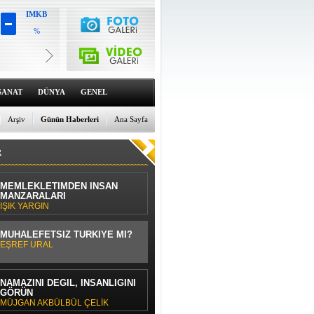
IMKB
%
Altın
6659.71
%0
Dolar
47.6791
SANAT
DÜNYA
GENEL
%0
Euro
55.1258
Arşiv
Günün Haberleri
Ana Sayfa
%0
R
MEMLEKLETİMDEN İNSAN
MANZARALARI
IŞIK YARGIN
MUHALEFETSİZ TÜRKİYE Mİ?
EŞREF URAL
NAMAZINI DEĞİL, İNSANLIĞINI
GÖRÜN
MÜJGAN AKBÜLBÜL ÇELİK