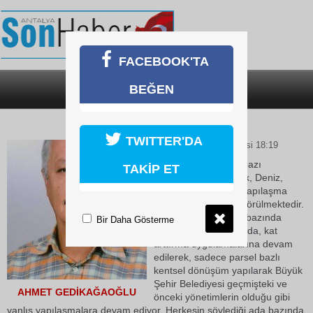
FACEBOOK'TA
BEĞEN
SON DAKİKA
KATEGORİLER
KENTSEL DÖNÜŞÜM
TWITTER'DA
27 Nisan 2026 Pazartesi 18:19
Muratpaşa İlçesinin bazı
TAKİP ET
mahallelerinde (Varlık, Deniz,
Üçgen gibi) hızlı bir yapılaşma
ağının devam ettiği görülmektedir.
Şimdi sadece parsel bazında
Bir Daha Gösterme
yapılan yeni inşaatlarda, kat
arttırma uygulamalarına devam
edilerek, sadece parsel bazlı
kentsel dönüşüm yapılarak Büyük
Şehir Belediyesi geçmişteki ve
AHMET GEDİKAĞAOĞLU
önceki yönetimlerin olduğu gibi
yanlış yapılaşmalara devam ediyor. Herkesin söylediği ada bazında