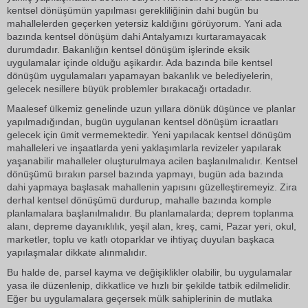
kentsel dönüşümün yapılması gerekliliğinin dahi bugün bu
mahallelerden geçerken yetersiz kaldığını görüyorum. Yani ada
bazında kentsel dönüşüm dahi Antalyamızı kurtaramayacak
durumdadır. Bakanlığın kentsel dönüşüm işlerinde eksik
uygulamalar içinde olduğu aşikardır. Ada bazında bile kentsel
dönüşüm uygulamaları yapamayan bakanlık ve belediyelerin,
gelecek nesillere büyük problemler bırakacağı ortadadır.
Maalesef ülkemiz genelinde uzun yıllara dönük düşünce ve planlar
yapılmadığından, bugün uygulanan kentsel dönüşüm icraatları
gelecek için ümit vermemektedir. Yeni yapılacak kentsel dönüşüm
mahalleleri ve inşaatlarda yeni yaklaşımlarla revizeler yapılarak
yaşanabilir mahalleler oluşturulmaya acilen başlanılmalıdır. Kentsel
dönüşümü bırakın parsel bazında yapmayı, bugün ada bazında
dahi yapmaya başlasak mahallenin yapısını güzelleştiremeyiz. Zira
derhal kentsel dönüşümü durdurup, mahalle bazında komple
planlamalara başlanılmalıdır. Bu planlamalarda; deprem toplanma
alanı, depreme dayanıklılık, yeşil alan, kreş, cami, Pazar yeri, okul,
marketler, toplu ve katlı otoparklar ve ihtiyaç duyulan başkaca
yapılaşmalar dikkate alınmalıdır.
Bu halde de, parsel kayma ve değişiklikler olabilir, bu uygulamalar
yasa ile düzenlenip, dikkatlice ve hızlı bir şekilde tatbik edilmelidir.
Eğer bu uygulamalara geçersek mülk sahiplerinin de mutlaka