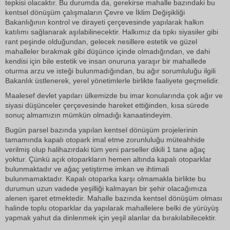
tepkisi olacaktır. Bu durumda da, gerekirse mahalle bazındaki bu
kentsel dönüşüm çalışmaların Çevre ve İklim Değişikliği
Bakanlığının kontrol ve dirayeti çerçevesinde yapılarak halkın
katılımı sağlanarak aşılabilinecektir. Halkımız da tıpkı siyasiler gibi
rant peşinde olduğundan, gelecek nesillere estetik ve güzel
mahalleler bırakmak gibi düşünce içinde olmadığından, ve dahi
kendisi için bile estetik ve insan onuruna yaraşır bir mahallede
oturma arzu ve isteği bulunmadığından, bu ağır sorumluluğu ilgili
Bakanlık üstlenerek, yerel yönetimlerle birlikte faaliyete geçmelidir.
Maalesef devlet yapıları ülkemizde bu imar konularında çok ağır ve
siyasi düşünceler çerçevesinde hareket ettiğinden, kısa sürede
sonuç almamızın mümkün olmadığı kanaatindeyim.
Bugün parsel bazında yapılan kentsel dönüşüm projelerinin
tamamında kapalı otopark imal etme zorunluluğu müteahhide
verilmiş olup halihazırdaki tüm yeni parseller dikili 1 tane ağaç
yoktur. Çünkü açık otoparkların hemen altında kapalı otoparklar
bulunmaktadır ve ağaç yetiştirme imkan ve ihtimali
bulunmamaktadır. Kapalı otoparka karşı olmamakla birlikte bu
durumun uzun vadede yeşilliği kalmayan bir şehir olacağımıza
alenen işaret etmektedir. Mahalle bazında kentsel dönüşüm olması
halinde toplu otoparklar da yapılarak mahallelere belki de yürüyüş
yapmak yahut da dinlenmek için yeşil alanlar da bırakılabilecektir.