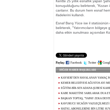
Kentte 25 yıllık esnaflık yapan Şahi
konuşulduğunu belirterek, "Kozan il o
canlanır. Bu durum hem esnaf hem 
ifadelerini kullandı.
Esnaf Barış Yüce ise il statüsünün ö
belirterek, "Yatırımcıların bölgeye
daha etkin sunulması açısından Koza
Paylaş:
Facebook
Twitter
Googl
DİĞER HABER BAŞLIKLARI
KAYSERİ’DEN HAVALANAN YAMAÇ P
5,5 SAAT SONRA KAHRAMANMARAŞ’A İN
KEMER BELEDİYESİ AĞUSTOS AYI ME
TOPLANTISINDA ARAÇ FİLOSUNUN GÜÇL
EĞİTİM-BİR-SEN ADANA ŞUBESİ KA
YÖNELİK KARARLAR ALINDI
TEMASLARDA BULUNDU
KABE MAKETİNE SARILARAK DUA ET
GENCİN UMRE HAYALİ GERÇEK OLUYOR
BAŞKAN TOPTAŞ, "YAPAY ZEKA DES
KAMERALARIMIZLA PARKLARIMIZIN TAM
KAVURUCU SICAĞIN VAZGEÇİLMEZİ
HALE GETİRİYORUZ"
USTALARIN ELİNDE LEZZET BULUYOR
HATSU, ABONELERİNE BİN LİTRE SU