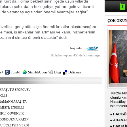
Samsun'da
n Kurt da il olma beklentisinin ilçede uzun yıllardır
kazası: 
lursa şehir daha hızlı gelişir, yatırım gelir ve ticaret
1
de vatandaş açısından önemli avantajlar sağlar"
ÇOK OKU
zellikle genç nüfus için önemli fırsatlar oluşturacağını
 gelmesi, iş imkanlarının artması ve kamu hizmetlerinin
n'ın il olması önemli olacaktır" dedi.
Kaynak:
Bu haber toplam 453 defa okunmuştur
e+
Tumblr
StumbleUpon
Digg
Delicious
ARAŞÜTÜ SPORCUSU
Turizm sek
Dİ
CLİS
olumlu kar
Hacısüleym
ENDİRİLMESİNE
HRAMANMARAŞ’TA
işletmeler
MİŞTİ: ENGELLİ
genişletilm
TEKLİ GÜVENLİK
HACISÜ
olduğunu s
AMINI İZLENEBİLİR
 DONDURMA KADIN
PRİMİ D
ADANA’D
YU ÜCRETSİZ VERDİ
SÜRÜCÜ
BAKIR İ