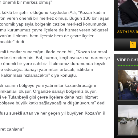
n önemli bir merkez olmuş"
ş köklü bir şehir olduğunu kaydeden Atlı, "Kozan kadim
 yön veren önemli bir merkez olmuş. Bugün 130 bini aşan
ekonomik yapısıyla bölgenin cazibe merkezi konumunda.
amu kurumumuz çevre ilçelere de hizmet veren bölgesel
ANTALYA 
zan'ın il olması hem ilçemiz hem de çevre ilçeler
DRON SAL
acaktır" dedi.
1
i fırsatlar sunacağını ifade eden Atlı, "Kozan tarımsal
rkezlerinden biri. Bal, hurma, keçiboynuzu ve narenciye
VİDEO GA
ve önemli bir yere sahibiz. İl olmamız durumunda teşvik
e edeceğiz. Sanayi yatırımları artacak, istihdam
 kalkınması hızlanacaktır" diye konuştu.
 olmasının bölgeye yeni yatırımlar kazandıracağını
iş imkanları oluşur. Organize sanayi bölgemiz büyür.
ve Tufanbeyli gibi çevre ilçelere daha hızlı hizmet
nın bölgeye büyük katkı sağlayacağını düşünüyorum" dedi.
Erbaş, Ha
Veli Cam
teravih 
usu sürekli artan ve her geçen yıl büyüyen Kozan'ın il
kıld
aret canlanır"