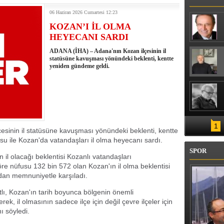
RİN GÖZDESİ
06 Haziran 2026 Cumartesi 12:23
KOZAN’I İL OLMA
HEYECANI SARDI
ADANA (İHA) – Adana'nın Kozan ilçesinin il
statüsüne kavuşması yönündeki beklenti, kentte
yeniden gündeme geldi.
1
sinin il statüsüne kavuşması yönündeki beklenti, kentte
u ile Kozan'da vatandaşları il olma heyecanı sardı.
SPOR
n il olacağı beklentisi Kozanlı vatandaşları
re nüfusu 132 bin 572 olan Kozan'ın il olma beklentisi
dan memnuniyetle karşıladı.
lı, Kozan'ın tarih boyunca bölgenin önemli
ek, il olmasının sadece ilçe için değil çevre ilçeler için
ı söyledi.