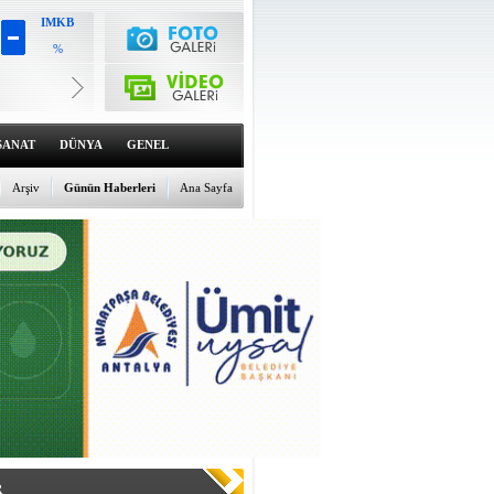
IMKB
%
Altın
6541.65
%0.76
Dolar
47.5885
SANAT
DÜNYA
GENEL
%0.03
Euro
55.0398
Arşiv
Günün Haberleri
Ana Sayfa
%0
R