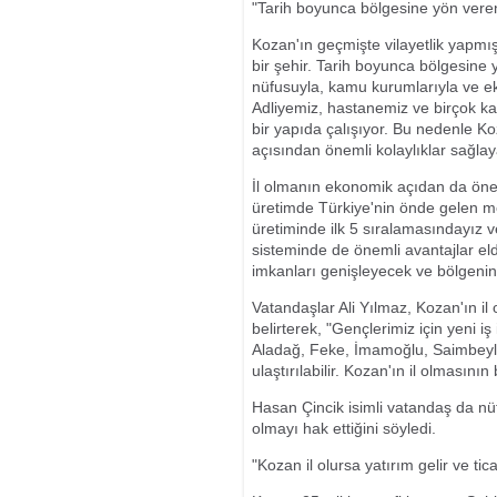
"Tarih boyunca bölgesine yön vere
Kozan'ın geçmişte vilayetlik yapmı
bir şehir. Tarih boyunca bölgesine
nüfusuyla, kamu kurumlarıyla ve 
Adliyemiz, hastanemiz ve birçok k
bir yapıda çalışıyor. Bu nedenle Ko
açısından önemli kolaylıklar sağlay
İl olmanın ekonomik açıdan da öneml
üretimde Türkiye'nin önde gelen me
üretiminde ilk 5 sıralamasındayız 
sisteminde de önemli avantajlar eld
imkanları genişleyecek ve bölgenin
Vatandaşlar Ali Yılmaz, Kozan'ın il
belirterek, "Gençlerimiz için yeni 
Aladağ, Feke, İmamoğlu, Saimbeyli 
ulaştırılabilir. Kozan'ın il olması
Hasan Çincik isimli vatandaş da nüf
olmayı hak ettiğini söyledi.
"Kozan il olursa yatırım gelir ve tic