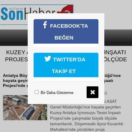
FACEBOOK'TA
BEĞEN
SON DAKİKA
KATEGORİLER
KUZEY ANTALYA İÇMESUYU TESİSİ İNŞAATI
PROJESİ’NDE ÇALIŞMALAR BÜYÜK ÖLÇÜDE
TWITTER'DA
TAMAMLANDI
TAKİP ET
Antalya Büyükşehir Belediyesi ASAT Genel Müdürlüğü'nce
hayata geçirilen Kuzey Antalya İçmesuyu Tesisi İnşaatı
Projesi'nde çalışmalar büyük ölçüde...
Bir Daha Gösterme
04 Haziran 2026 Perşembe 12:53
Antalya Büyükşehir Belediyesi ASAT
Genel Müdürlüğü'nce hayata geçirilen
Kuzey Antalya İçmesuyu Tesisi İnşaatı
Projesi'nde çalışmalar büyük ölçüde
tamamlandı. Döşemealtı ilçesi Kovanlık
Mahallesi'nde yürütülen proje