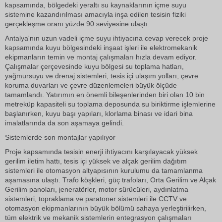
kapsamında, bölgedeki yeraltı su kaynaklarının içme suyu
sistemine kazandırılması amacıyla inşa edilen tesisin fiziki
gerçekleşme oranı yüzde 90 seviyesine ulaştı.
Antalya'nın uzun vadeli içme suyu ihtiyacına cevap verecek proje
kapsamında kuyu bölgesindeki inşaat işleri ile elektromekanik
ekipmanların temin ve montaj çalışmaları hızla devam ediyor.
Çalışmalar çerçevesinde kuyu bölgesi su toplama hatları,
yağmursuyu ve drenaj sistemleri, tesis içi ulaşım yolları, çevre
koruma duvarları ve çevre düzenlemeleri büyük ölçüde
tamamlandı. Yatırımın en önemli bileşenlerinden biri olan 10 bin
metreküp kapasiteli su toplama deposunda su biriktirme işlemlerine
başlanırken, kuyu başı yapıları, klorlama binası ve idari bina
imalatlarında da son aşamaya gelindi.
Sistemlerde son montajlar yapılıyor
Proje kapsamında tesisin enerji ihtiyacını karşılayacak yüksek
gerilim iletim hattı, tesis içi yüksek ve alçak gerilim dağıtım
sistemleri ile otomasyon altyapısının kurulumu da tamamlanma
aşamasına ulaştı. Trafo köşkleri, güç trafoları, Orta Gerilim ve Alçak
Gerilim panoları, jeneratörler, motor sürücüleri, aydınlatma
sistemleri, topraklama ve paratoner sistemleri ile CCTV ve
otomasyon ekipmanlarının büyük bölümü sahaya yerleştirilirken,
tüm elektrik ve mekanik sistemlerin entegrasyon çalışmaları