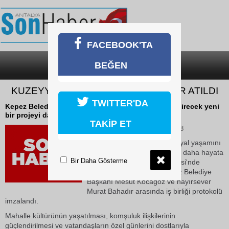
FACEBOOK'TA
BEĞEN
SON DAKİKA
KATEGORİLER
KUZEYYAKA SEMT EVİ İÇİN İMZALAR ATILDI
TWITTER'DA
Kepez Belediyesi, ilçenin sosyal yaşamını güçlendirecek yeni
bir projeyi daha hayata geçiriyor.
TAKİP ET
08 Haziran 2026 Pazartesi 16:28
Kepez Belediyesi, ilçenin sosyal yaşamını
güçlendirecek yeni bir projeyi daha hayata
Bir Daha Gösterme
geçiriyor. Kuzeyyaka Mahallesi'nde
yapılacak semt evi için Kepez Belediye
Başkanı Mesut Kocagöz ve hayırsever
Murat Bahadır arasında iş birliği protokolü
imzalandı.
Mahalle kültürünün yaşatılması, komşuluk ilişkilerinin
güçlendirilmesi ve vatandaşların özel günlerini dostlarıyla