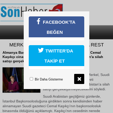
FACEBOOK'TA
BEĞEN
SON DAKİKA
KATEGORİLER
MERKEL’DEN SUUDİ ARABİSTAN’A REST
TWITTER'DA
Almanya Başbakanı Angela Merkel, Suudi gazeteci Cemal
Kaşıkçı cinayeti aydınlanana kadar Suudi Arabistan'a silah
TAKİP ET
satışı gerçekleştirmeyeceklerini söyledi.
26 Ekim 2018 Cuma 17:23
Almanya Başbakanı Angela Merkel, Suudi
Bir Daha Gösterme
gazeteci Cemal Kaşıkçı cinayeti
aydınlanana kadar Suudi Arabistan'a silah
satışı gerçekleştirmeyeceklerini söyledi.
Suudi Arabistan geçtiğimiz günlerde,
İstanbul Başkonsolosluğuna girdikten sonra kendisinden haber
alınamayan Suudi gazeteci Cemal Kaşıkçı'nın başkonsolosluk
binasında öldüğünü açıklamıştı. Kaşıkçı'nın cesedinin nerede