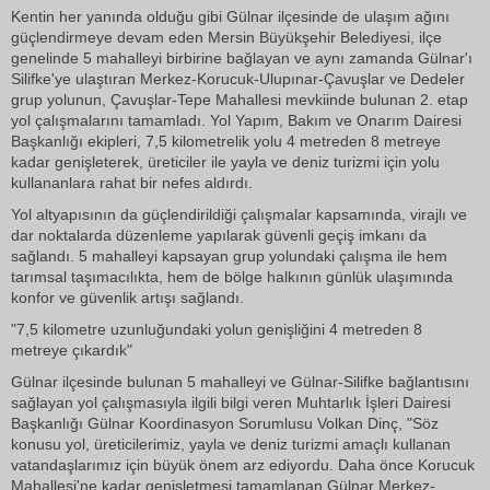
Kentin her yanında olduğu gibi Gülnar ilçesinde de ulaşım ağını
güçlendirmeye devam eden Mersin Büyükşehir Belediyesi, ilçe
genelinde 5 mahalleyi birbirine bağlayan ve aynı zamanda Gülnar'ı
Silifke'ye ulaştıran Merkez-Korucuk-Ulupınar-Çavuşlar ve Dedeler
grup yolunun, Çavuşlar-Tepe Mahallesi mevkiinde bulunan 2. etap
yol çalışmalarını tamamladı. Yol Yapım, Bakım ve Onarım Dairesi
Başkanlığı ekipleri, 7,5 kilometrelik yolu 4 metreden 8 metreye
kadar genişleterek, üreticiler ile yayla ve deniz turizmi için yolu
kullananlara rahat bir nefes aldırdı.
Yol altyapısının da güçlendirildiği çalışmalar kapsamında, virajlı ve
dar noktalarda düzenleme yapılarak güvenli geçiş imkanı da
sağlandı. 5 mahalleyi kapsayan grup yolundaki çalışma ile hem
tarımsal taşımacılıkta, hem de bölge halkının günlük ulaşımında
konfor ve güvenlik artışı sağlandı.
"7,5 kilometre uzunluğundaki yolun genişliğini 4 metreden 8
metreye çıkardık"
Gülnar ilçesinde bulunan 5 mahalleyi ve Gülnar-Silifke bağlantısını
sağlayan yol çalışmasıyla ilgili bilgi veren Muhtarlık İşleri Dairesi
Başkanlığı Gülnar Koordinasyon Sorumlusu Volkan Dinç, "Söz
konusu yol, üreticilerimiz, yayla ve deniz turizmi amaçlı kullanan
vatandaşlarımız için büyük önem arz ediyordu. Daha önce Korucuk
Mahallesi'ne kadar genişletmesi tamamlanan Gülnar Merkez-