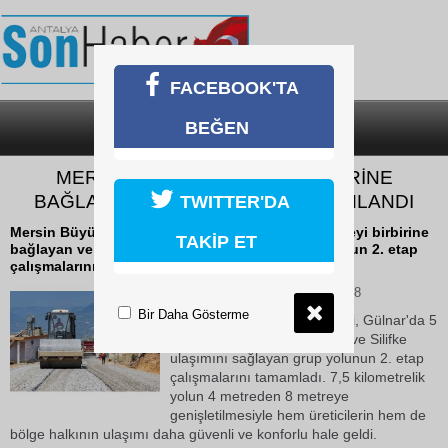
FACEBOOK'TA
BEĞEN
SON DAKİKA
KATEGORİLER
MERSİN’DE 5 MAHALLEYİ BİRBİRİNE
BAĞLAYAN YOLDA 2. ETAP TAMAMLANDI
TWITTER'DA
Mersin Büyükşehir Belediyesi, Gülnar'da 5 mahalleyi birbirine
TAKİP ET
bağlayan ve Silifke ulaşımını sağlayan grup yolunun 2. etap
çalışmalarını tamamladı.
11 Haziran 2026 Perşembe 11:28
Bir Daha Gösterme
Mersin Büyükşehir Belediyesi, Gülnar'da 5
mahalleyi birbirine bağlayan ve Silifke
ulaşımını sağlayan grup yolunun 2. etap
çalışmalarını tamamladı. 7,5 kilometrelik
yolun 4 metreden 8 metreye
genişletilmesiyle hem üreticilerin hem de
bölge halkının ulaşımı daha güvenli ve konforlu hale geldi.