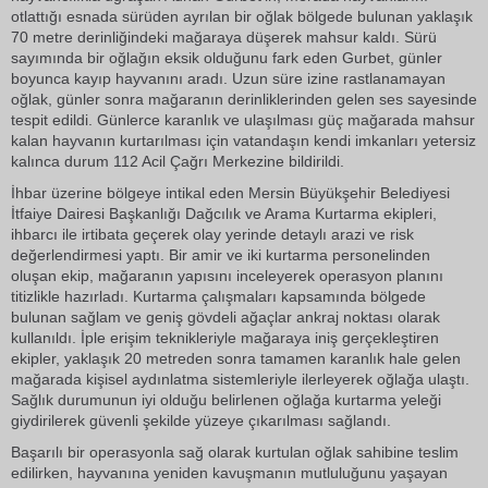
otlattığı esnada sürüden ayrılan bir oğlak bölgede bulunan yaklaşık
70 metre derinliğindeki mağaraya düşerek mahsur kaldı. Sürü
sayımında bir oğlağın eksik olduğunu fark eden Gurbet, günler
boyunca kayıp hayvanını aradı. Uzun süre izine rastlanamayan
oğlak, günler sonra mağaranın derinliklerinden gelen ses sayesinde
tespit edildi. Günlerce karanlık ve ulaşılması güç mağarada mahsur
kalan hayvanın kurtarılması için vatandaşın kendi imkanları yetersiz
kalınca durum 112 Acil Çağrı Merkezine bildirildi.
İhbar üzerine bölgeye intikal eden Mersin Büyükşehir Belediyesi
İtfaiye Dairesi Başkanlığı Dağcılık ve Arama Kurtarma ekipleri,
ihbarcı ile irtibata geçerek olay yerinde detaylı arazi ve risk
değerlendirmesi yaptı. Bir amir ve iki kurtarma personelinden
oluşan ekip, mağaranın yapısını inceleyerek operasyon planını
titizlikle hazırladı. Kurtarma çalışmaları kapsamında bölgede
bulunan sağlam ve geniş gövdeli ağaçlar ankraj noktası olarak
kullanıldı. İple erişim teknikleriyle mağaraya iniş gerçekleştiren
ekipler, yaklaşık 20 metreden sonra tamamen karanlık hale gelen
mağarada kişisel aydınlatma sistemleriyle ilerleyerek oğlağa ulaştı.
Sağlık durumunun iyi olduğu belirlenen oğlağa kurtarma yeleği
giydirilerek güvenli şekilde yüzeye çıkarılması sağlandı.
Başarılı bir operasyonla sağ olarak kurtulan oğlak sahibine teslim
edilirken, hayvanına yeniden kavuşmanın mutluluğunu yaşayan