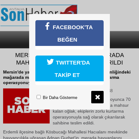
FACEBOOK'TA
BEĞEN
SON DAKİKA
KATEGORİLER
MERSİN’DE 70 METRELİK MAĞARADA
MAHSUR KALAN OĞLAK KURTARILDI
TWITTER'DA
Mersin'de yaklaşık bir hafta boyunca 70 metre derinliğindeki
TAKİP ET
mağarada mahsur kalan oğlak, ekiplerin zorlu kurtarma
operasyonuyla sağ olarak çıkarılarak...
06 Haziran 2026 Cumartesi 10:48
Bir Daha Gösterme
Mersin'de yaklaşık bir hafta boyunca 70
metre derinliğindeki mağarada mahsur
kalan oğlak, ekiplerin zorlu kurtarma
operasyonuyla sağ olarak çıkarılarak
sahibine teslim edildi.
Erdemli ilçesine bağlı Kösbucağı Mahallesi Hacıalanı mevkiinde
hayvancılıkla uğraşan Adnan Gurbet'in, merada hayvanlarını