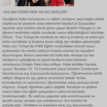
“GÜLŞAH ÖĞRETMEN YALNIZ DEĞİLDİR”
Geçtiğimiz hafta kamuoyunu ve eğitim camiasını yasa boğan şiddet
olaylarına bir yenisinin daha eklenerek İstanbul'un Eyüpsultan
ilçesinde okul müdürü olarak görev yapan İbrahim Oktugan’ın, bir
öğrenci tarafından silahla vurularak canice öldürüldüğünü hatırlatan
Öztürk, “Tüm Türkiye’de okullarda bir ders iş bırakmış ve ertesi gün
bütün sendikalar iş bırakma kararı aldığı için okullara gitmemiştik.
Hatta tüm Türkiye’de İl Milli Eğitim müdürlükleri önünde basın
açıklamaları ile menfur saldırıyı kınadık sesimizi de siyasilere
duyurmuştuk. Bunun üzerinden bir hafta bile olmadan bu kez
Antalya’nın göbeğinde en güzel okullarımızdan birisinde
arkadaşımız Gülşah Tekin darp ediliyor. Hatta tehditler havada
uçuyor. Buradan 75. Yıl Cumhuriyet Lisesi önünden Cumhuriyet
Savcılarımıza suç duyurusunda bulunuyoruz. Öğretmenimiz tehdit
ediliyor. Başına bir şey gelirse sorumlular bellidir. Kolluk
kuvvetlerimiz ve savcılarımızı öğretmenine sahip çıkmaya davet
ediyoruz. Gülşah öğretmen yalnız değildir. Kendisini ve şiddete
maruz kalan tüm eğitim çalışanlarını yalnız bırakmadık
bırakmayacağız. Bu saldırıyı yapanlar asla unutulmayacak ve
gerekli cezayı almaları için sendikamızın tüm birimleri ile
çalışılacaktır. Tehditlere ve baskılara karşı suç duyurusunda