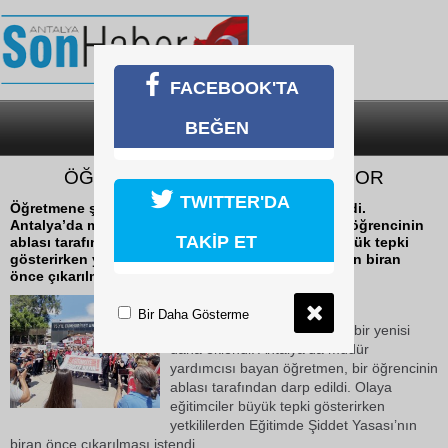
FACEBOOK'TA
BEĞEN
SON DAKİKA
KATEGORİLER
ÖĞRETMENE ŞİDDET DURMUYOR
TWITTER'DA
Öğretmene şiddet olaylarına bir yenisi daha eklendi.
Antalya’da müdür yardımcısı bayan öğretmen, bir öğrencinin
TAKİP ET
ablası tarafından darp edildi. Olaya eğitimciler büyük tepki
gösterirken yetkililerden Eğitimde Şiddet Yasası’nın biran
önce çıkarılması
24 Mayıs 2024 Cuma 14:12
Bir Daha Gösterme
Öğretmene şiddet olaylarına bir yenisi
daha eklendi. Antalya’da müdür
yardımcısı bayan öğretmen, bir öğrencinin
ablası tarafından darp edildi. Olaya
eğitimciler büyük tepki gösterirken
yetkililerden Eğitimde Şiddet Yasası’nın
biran önce çıkarılması istendi.