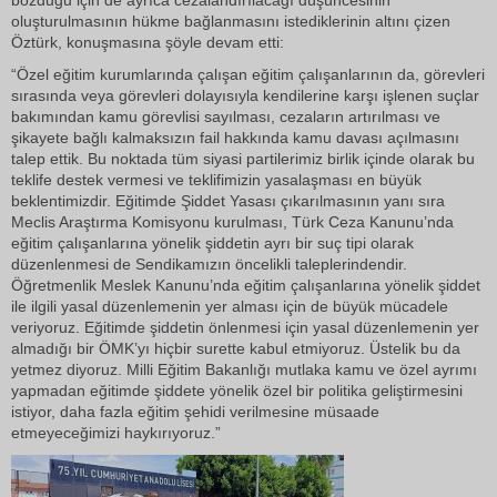
bozduğu için de ayrıca cezalandırılacağı düşüncesinin
oluşturulmasının hükme bağlanmasını istediklerinin altını çizen
Öztürk, konuşmasına şöyle devam etti:
“Özel eğitim kurumlarında çalışan eğitim çalışanlarının da, görevleri
sırasında veya görevleri dolayısıyla kendilerine karşı işlenen suçlar
bakımından kamu görevlisi sayılması, cezaların artırılması ve
şikayete bağlı kalmaksızın fail hakkında kamu davası açılmasını
talep ettik. Bu noktada tüm siyasi partilerimiz birlik içinde olarak bu
teklife destek vermesi ve teklifimizin yasalaşması en büyük
beklentimizdir. Eğitimde Şiddet Yasası çıkarılmasının yanı sıra
Meclis Araştırma Komisyonu kurulması, Türk Ceza Kanunu’nda
eğitim çalışanlarına yönelik şiddetin ayrı bir suç tipi olarak
düzenlenmesi de Sendikamızın öncelikli taleplerindendir.
Öğretmenlik Meslek Kanunu’nda eğitim çalışanlarına yönelik şiddet
ile ilgili yasal düzenlemenin yer alması için de büyük mücadele
veriyoruz. Eğitimde şiddetin önlenmesi için yasal düzenlemenin yer
almadığı bir ÖMK’yı hiçbir surette kabul etmiyoruz. Üstelik bu da
yetmez diyoruz. Milli Eğitim Bakanlığı mutlaka kamu ve özel ayrımı
yapmadan eğitimde şiddete yönelik özel bir politika geliştirmesini
istiyor, daha fazla eğitim şehidi verilmesine müsaade
etmeyeceğimizi haykırıyoruz.”