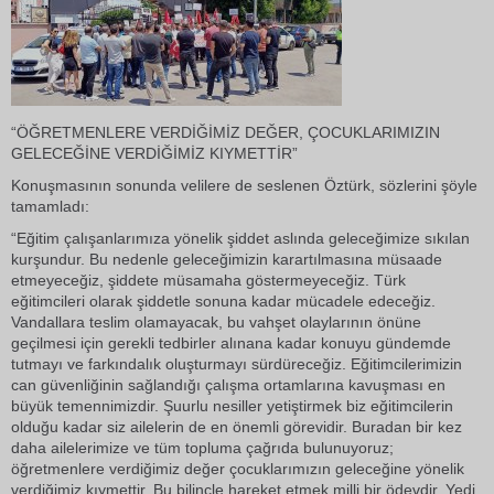
“ÖĞRETMENLERE VERDİĞİMİZ DEĞER, ÇOCUKLARIMIZIN
GELECEĞİNE VERDİĞİMİZ KIYMETTİR”
Konuşmasının sonunda velilere de seslenen Öztürk, sözlerini şöyle
tamamladı:
“Eğitim çalışanlarımıza yönelik şiddet aslında geleceğimize sıkılan
kurşundur. Bu nedenle geleceğimizin karartılmasına müsaade
etmeyeceğiz, şiddete müsamaha göstermeyeceğiz. Türk
eğitimcileri olarak şiddetle sonuna kadar mücadele edeceğiz.
Vandallara teslim olamayacak, bu vahşet olaylarının önüne
geçilmesi için gerekli tedbirler alınana kadar konuyu gündemde
tutmayı ve farkındalık oluşturmayı sürdüreceğiz. Eğitimcilerimizin
can güvenliğinin sağlandığı çalışma ortamlarına kavuşması en
büyük temennimizdir. Şuurlu nesiller yetiştirmek biz eğitimcilerin
olduğu kadar siz ailelerin de en önemli görevidir. Buradan bir kez
daha ailelerimize ve tüm topluma çağrıda bulunuyoruz;
öğretmenlere verdiğimiz değer çocuklarımızın geleceğine yönelik
verdiğimiz kıymettir. Bu bilinçle hareket etmek milli bir ödevdir. Yedi