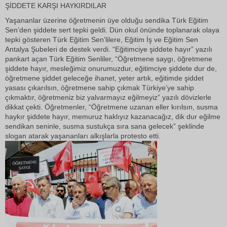
ŞİDDETE KARŞI HAYKIRDILAR
Yaşananlar üzerine öğretmenin üye olduğu sendika Türk Eğitim
Sen’den şiddete sert tepki geldi. Dün okul önünde toplanarak olaya
tepki gösteren Türk Eğitim Sen’lilere, Eğitim İş ve Eğitim Sen
Antalya Şubeleri de destek verdi. “Eğitimciye şiddete hayır” yazılı
pankart açan Türk Eğitim Senliler, “Öğretmene saygı, öğretmene
şiddete hayır, mesleğimiz onurumuzdur, eğitimciye şiddete dur de,
öğretmene şiddet geleceğe ihanet, yeter artık, eğitimde şiddet
yasası çıkarılsın, öğretmene sahip çıkmak Türkiye’ye sahip
çıkmaktır, öğretmeniz biz yalvarmayız eğilmeyiz” yazılı dövizlerle
dikkat çekti. Öğretmenler, “Öğretmene uzanan eller kırılsın, susma
haykır şiddete hayır, memuruz haklıyız kazanacağız, dik dur eğilme
sendikan seninle, susma sustukça sıra sana gelecek” şeklinde
slogan atarak yaşananları alkışlarla protesto etti.