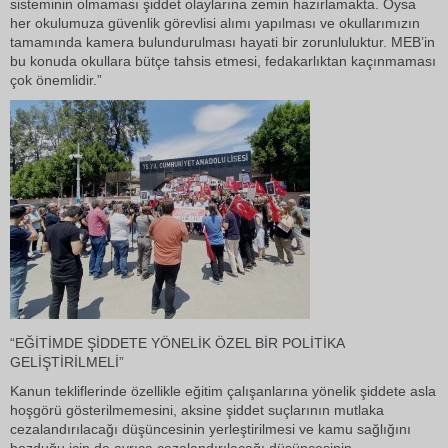
sisteminin olmaması şiddet olaylarına zemin hazırlamakta. Oysa
her okulumuza güvenlik görevlisi alımı yapılması ve okullarımızın
tamamında kamera bulundurulması hayati bir zorunluluktur. MEB’in
bu konuda okullara bütçe tahsis etmesi, fedakarlıktan kaçınmaması
çok önemlidir.”
“EĞİTİMDE ŞİDDETE YÖNELİK ÖZEL BİR POLİTİKA
GELİŞTİRİLMELİ”
Kanun tekliflerinde özellikle eğitim çalışanlarına yönelik şiddete asla
hoşgörü gösterilmemesini, aksine şiddet suçlarının mutlaka
cezalandırılacağı düşüncesinin yerleştirilmesi ve kamu sağlığını