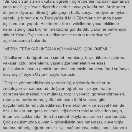
“Bir kez olsun sizleri okutan, öğreten öğretmenleriniz için hazırlanan
yasa teklifi için ‘evet’ diyerek ellerinizi havaya kaldırınız. Artık yeter
de yeter diyoruz. Bilindiği gibi geçen hafta sosyal medyadan eylem
yaptık. İş bıraktık tüm Türkiye’de İl Milli Eğitimlerin önünde basın
açıklamaları yaptık. Her ilden o illerin vekillerine yasa teklifinde
neler istediğimizi bildiren mektuplar gönderdik. Daha ne bekleniyor
şiddet Yasası? çıksın artık diyoruz ve ısrarla tekrarlıyoruz”
açıklamasında bulundu.
“MEB’İN FEDAKARLIKTAN KAÇINMAMASI ÇOK ÖNEMLİ”
“Okullarımızda öğretmene şiddet, mobbing, taciz, itibarsızlaştırma
vakaları ciddi önlemlerin, yasal düzenlemelerin ve esaslı
politikaların hayata geçirilememesi nedeniyle maalesef had safhaya
ulaşmıştır” diyen Öztürk, şöyle konuştu:
“Disiplin yönetmeliklerinin yetersizliği, eğitimcilerin itibarını
zedeleyen ve sadece adı değişen öğretmeni şikayet hatları,
öğretmenlik mesleğinin mülakat, torpilli yönetici görevlendirmeleri,
rotasyon, performans, şeffaf olmayan ödül ve ceza gibi
uygulamalarla rencide edilmesi, hem ekonomik ve sosyal hem de
özlük haklarının gasp edilmesi, eğitimcilerimizi tahkir eden yayın,
tutum ve açıklamalar, tüm bu şiddet olaylarına zemin hazırlamakta.
Çoğu okulumuzda güvenlik görevlisinin bulunmaması, güvenliğin
sadece nöbetçi öğretmenler eliyle sağlanmaya çalışılması, kamera