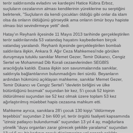
terör saldırısında evladını ve kardeşini Hatice Kübra Erboz,
suçluların cezalarının alması kendilerinin yüreklerine su serptiğini
belirterek, "Suçluların da kendi çocukları öldüğü gibi onlar da idam
olsa da onların öldüğünü görseydik ama onların ömür boyu hapiste
olması bizi sevindirmeye yetti" dedi.
Hatay'ın Reyhanlı ilçesinde 11 Mayıs 2013 tarihinde gerçekleştirilen
terör saldırılarında 53 vatandaş hayatını kaybederken birçok
vatandaş yaralandı. Reyhanlı ilçesinde gerçekleştirilen bombalı
saldırılara ilişkin, Ankara 9. Ağır Ceza Mahkemesi'nde görülen
duruşmaya tutuklu sanıklar Memet Gezer, Temir Dükancı, Cengiz
Sertel ve Mohammad Dib Korali cezaevlerinden SEGBİS
aracılığıyla katıldı. Esasa ilişkin son savunmalarında sanıklar,
saldırıyla bağlantılarının bulunmadığını ileri sürdü. Beyanların
ardından hükmünü açıklayan mahkeme, sanıklar Memet Gezer,
Temir Dükancı ve Cengiz Sertel'i "devletin birliğini ve ülke
bütünlüğünü bozmak" suçundan bir kez, 5'i çocuk 52 kişinin
öldürülmesi suçundan ise 52 kez olmak üzere toplam 53 kez
ağırlaştırılmış müebbet hapis cezasına mahkum etti.
Mahkeme ayrıca, sanıklara 28'i çocuk 130 kişiyi "öldürmeye
teşebbüs" suçundan 2 bin 600 yıl, terör örgütü faaliyeti kapsamında
"izinsiz patlayıcı bulundurmak" suçundan 13 yıl 4 ay, mağdurlara
yönelik "duyu organları zarar görecek şekilde yaralama" suçundan