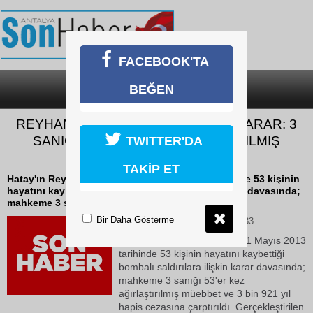
FACEBOOK'TA
BEĞEN
SON DAKİKA
KATEGORİLER
REYHANLI SALDIRISI DAVASINDA KARAR: 3
SANIĞA 53’ER DEFA AĞIRLAŞTIRILMIŞ
TWITTER'DA
MÜEBBET
TAKİP ET
Hatay'ın Reyhanlı ilçesinde 11 Mayıs 2013 tarihinde 53 kişinin
hayatını kaybettiği bombalı saldırılara ilişkin karar davasında;
mahkeme 3 sanığı...
Bir Daha Gösterme
06 Haziran 2026 Cumartesi 09:33
Hatay'ın Reyhanlı ilçesinde 11 Mayıs 2013
tarihinde 53 kişinin hayatını kaybettiği
bombalı saldırılara ilişkin karar davasında;
mahkeme 3 sanığı 53'er kez
ağırlaştırılmış müebbet ve 3 bin 921 yıl
hapis cezasına çarptırıldı. Gerçekleştirilen