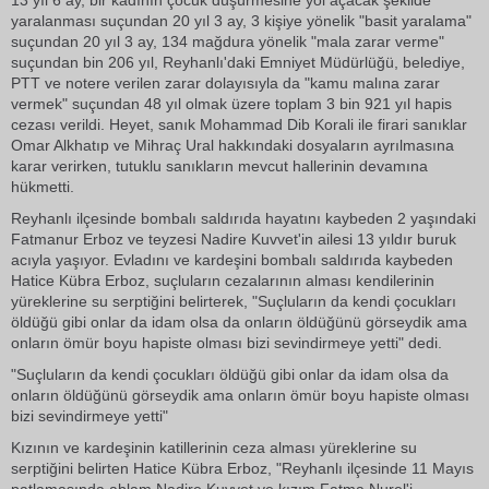
13 yıl 6 ay, bir kadının çocuk düşürmesine yol açacak şekilde
yaralanması suçundan 20 yıl 3 ay, 3 kişiye yönelik "basit yaralama"
suçundan 20 yıl 3 ay, 134 mağdura yönelik "mala zarar verme"
suçundan bin 206 yıl, Reyhanlı'daki Emniyet Müdürlüğü, belediye,
PTT ve notere verilen zarar dolayısıyla da "kamu malına zarar
vermek" suçundan 48 yıl olmak üzere toplam 3 bin 921 yıl hapis
cezası verildi. Heyet, sanık Mohammad Dib Korali ile firari sanıklar
Omar Alkhatıp ve Mihraç Ural hakkındaki dosyaların ayrılmasına
karar verirken, tutuklu sanıkların mevcut hallerinin devamına
hükmetti.
Reyhanlı ilçesinde bombalı saldırıda hayatını kaybeden 2 yaşındaki
Fatmanur Erboz ve teyzesi Nadire Kuvvet'in ailesi 13 yıldır buruk
acıyla yaşıyor. Evladını ve kardeşini bombalı saldırıda kaybeden
Hatice Kübra Erboz, suçluların cezalarının alması kendilerinin
yüreklerine su serptiğini belirterek, "Suçluların da kendi çocukları
öldüğü gibi onlar da idam olsa da onların öldüğünü görseydik ama
onların ömür boyu hapiste olması bizi sevindirmeye yetti" dedi.
"Suçluların da kendi çocukları öldüğü gibi onlar da idam olsa da
onların öldüğünü görseydik ama onların ömür boyu hapiste olması
bizi sevindirmeye yetti"
Kızının ve kardeşinin katillerinin ceza alması yüreklerine su
serptiğini belirten Hatice Kübra Erboz, "Reyhanlı ilçesinde 11 Mayıs