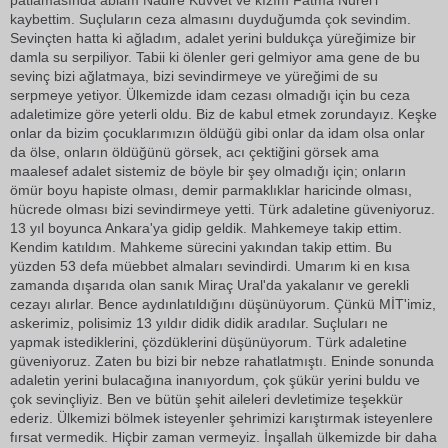
patlamasında ablam Nadire Kuvvet ve kızım Fatma Nurel'i
kaybettim. Suçluların ceza almasını duyduğumda çok sevindim.
Sevinçten hatta ki ağladım, adalet yerini buldukça yüreğimize bir
damla su serpiliyor. Tabii ki ölenler geri gelmiyor ama gene de bu
sevinç bizi ağlatmaya, bizi sevindirmeye ve yüreğimi de su
serpmeye yetiyor. Ülkemizde idam cezası olmadığı için bu ceza
adaletimize göre yeterli oldu. Biz de kabul etmek zorundayız. Keşke
onlar da bizim çocuklarımızın öldüğü gibi onlar da idam olsa onlar
da ölse, onların öldüğünü görsek, acı çektiğini görsek ama
maalesef adalet sistemiz de böyle bir şey olmadığı için; onların
ömür boyu hapiste olması, demir parmaklıklar haricinde olması,
hücrede olması bizi sevindirmeye yetti. Türk adaletine güveniyoruz.
13 yıl boyunca Ankara'ya gidip geldik. Mahkemeye takip ettim.
Kendim katıldım. Mahkeme sürecini yakından takip ettim. Bu
yüzden 53 defa müebbet almaları sevindirdi. Umarım ki en kısa
zamanda dışarıda olan sanık Miraç Ural'da yakalanır ve gerekli
cezayı alırlar. Bence aydınlatıldığını düşünüyorum. Çünkü MİT'imiz,
askerimiz, polisimiz 13 yıldır didik didik aradılar. Suçluları ne
yapmak istediklerini, çözdüklerini düşünüyorum. Türk adaletine
güveniyoruz. Zaten bu bizi bir nebze rahatlatmıştı. Eninde sonunda
adaletin yerini bulacağına inanıyordum, çok şükür yerini buldu ve
çok sevinçliyiz. Ben ve bütün şehit aileleri devletimize teşekkür
ederiz. Ülkemizi bölmek isteyenler şehrimizi karıştırmak isteyenlere
fırsat vermedik. Hiçbir zaman vermeyiz. İnşallah ülkemizde bir daha