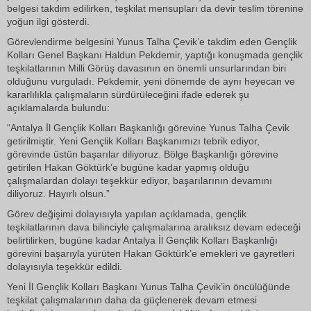
belgesi takdim edilirken, teşkilat mensupları da devir teslim törenine
yoğun ilgi gösterdi.
Görevlendirme belgesini Yunus Talha Çevik’e takdim eden Gençlik
Kolları Genel Başkanı Haldun Pekdemir, yaptığı konuşmada gençlik
teşkilatlarının Milli Görüş davasının en önemli unsurlarından biri
olduğunu vurguladı. Pekdemir, yeni dönemde de aynı heyecan ve
kararlılıkla çalışmaların sürdürüleceğini ifade ederek şu
açıklamalarda bulundu:
“Antalya İl Gençlik Kolları Başkanlığı görevine Yunus Talha Çevik
getirilmiştir. Yeni Gençlik Kolları Başkanımızı tebrik ediyor,
görevinde üstün başarılar diliyoruz. Bölge Başkanlığı görevine
getirilen Hakan Göktürk’e bugüne kadar yapmış olduğu
çalışmalardan dolayı teşekkür ediyor, başarılarının devamını
diliyoruz. Hayırlı olsun.”
Görev değişimi dolayısıyla yapılan açıklamada, gençlik
teşkilatlarının dava bilinciyle çalışmalarına aralıksız devam edeceği
belirtilirken, bugüne kadar Antalya İl Gençlik Kolları Başkanlığı
görevini başarıyla yürüten Hakan Göktürk’e emekleri ve gayretleri
dolayısıyla teşekkür edildi.
Yeni İl Gençlik Kolları Başkanı Yunus Talha Çevik’in öncülüğünde
teşkilat çalışmalarının daha da güçlenerek devam etmesi