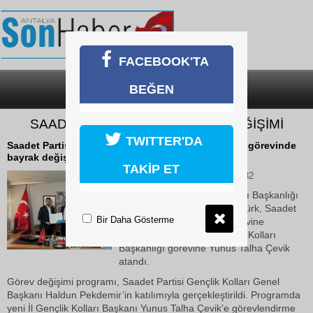
FACEBOOK'TA
BEĞEN
SON DAKİKA
KATEGORİLER
SAADET GENÇLİK'TE GÖREV DEĞİŞİMİ
TWITTER'DA
Saadet Partisi Antalya İl Gençlik Kolları Başkanlığı görevinde
bayrak değişimi yaşandı.
TAKİP ET
10 Haziran 2026 Çarşamba 08:32
Uzun süredir İl Gençlik Kolları Başkanlığı
görevini yürüten Hakan Göktürk, Saadet
Bir Daha Gösterme
Partisi Bölge Başkanlığı görevine
getirilirken, Antalya İl Gençlik Kolları
Başkanlığı görevine Yunus Talha Çevik
atandı.
Görev değişimi programı, Saadet Partisi Gençlik Kolları Genel
Başkanı Haldun Pekdemir’in katılımıyla gerçekleştirildi. Programda
yeni İl Gençlik Kolları Başkanı Yunus Talha Çevik’e görevlendirme