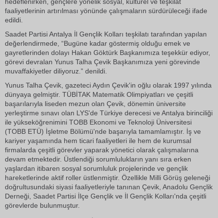
hedeflenirken, gençlere yönelik sosyal, kültürel ve teşkilat
faaliyetlerinin artırılması yönünde çalışmaların sürdürüleceği ifade
edildi.
Saadet Partisi Antalya İl Gençlik Kolları teşkilatı tarafından yapılan
değerlendirmede, “Bugüne kadar göstermiş olduğu emek ve
gayretlerinden dolayı Hakan Göktürk Başkanımıza teşekkür ediyor,
görevi devralan Yunus Talha Çevik Başkanımıza yeni görevinde
muvaffakiyetler diliyoruz.” denildi.
Yunus Talha Çevik, gazeteci Aydın Çevik'in oğlu olarak 1997 yılında
dünyaya gelmiştir. TÜBİTAK Matematik Olimpiyatları ve çeşitli
başarılarıyla liseden mezun olan Çevik, dönemin üniversite
yerleştirme sınavı olan LYS'de Türkiye derecesi ve Antalya birinciliği
ile yükseköğrenimini TOBB Ekonomi ve Teknoloji Üniversitesi
(TOBB ETÜ) İşletme Bölümü'nde başarıyla tamamlamıştır. İş ve
kariyer yaşamında hem ticari faaliyetleri ile hem de kurumsal
firmalarda çeşitli görevler yaparak yönetici olarak çalışmalarına
devam etmektedir. Üstlendiği sorumlulukların yanı sıra erken
yaşlardan itibaren sosyal sorumluluk projelerinde ve gençlik
hareketlerinde aktif roller üstlenmiştir. Özellikle Milli Görüş geleneği
doğrultusundaki siyasi faaliyetleriyle tanınan Çevik, Anadolu Gençlik
Derneği, Saadet Partisi İlçe Gençlik ve İl Gençlik Kolları'nda çeşitli
görevlerde bulunmuştur.