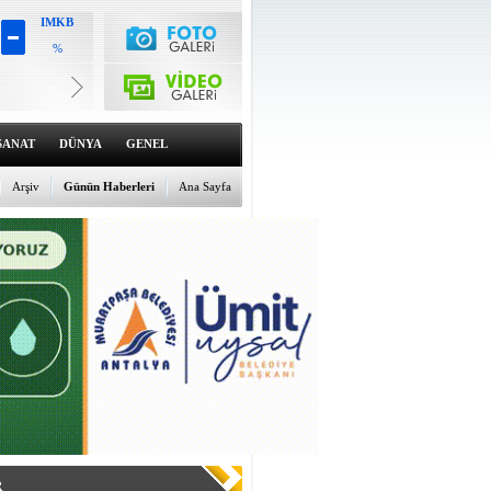
IMKB
%
Altın
6628.91
%2.29
Dolar
47.7034
%0.11
SANAT
DÜNYA
GENEL
Euro
55.0372
Arşiv
Günün Haberleri
Ana Sayfa
%-0.05
R