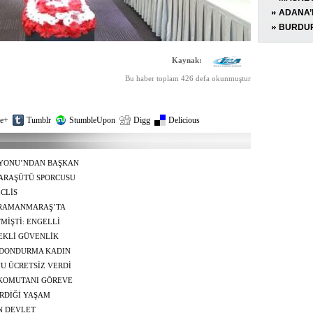
OPERA
MOTOSİ
ADANA’
EKİPLE
YÜZÜND
BURDUR
TESTER
SÜRÜCÜ
TUTUKL
Kaynak:
Bu haber toplam 426 defa okunmuştur
e+
Tumblr
StumbleUpon
Digg
Delicious
YONU’NDAN BAŞKAN
LEDİYE BAŞKANI’
ARAŞÜTÜ SPORCUSU
Dİ
CLİS
ENDİRİLMESİNE
HRAMANMARAŞ’TA
MİŞTİ: ENGELLİ
TEKLİ GÜVENLİK
AMINI İZLENEBİLİR
 DONDURMA KADIN
YU ÜCRETSİZ VERDİ
 KOMUTANI GÖREVE
RDİĞİ YAŞAM
N DEVLET