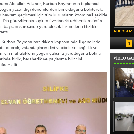
amı Abdullah Aslaner, Kurban Bayramının toplumsal
oğun yaşandığı dönemlerden biri olduğunu belirterek,
r bayram geçirmesi için tüm kurumların koordineli şekilde
 Din görevlilerinin toplum üzerindeki rehberlik rolünün
 bayram sürecinde yürütülecek hizmetlerin titizlikle
KOCAGÖZ:
detti.
SORUMLU
 Kurban Bayramı hazırlıkları kapsamında il genelinde
1
ade ederek, vatandaşların dini vecibelerini sağlıklı ve
ri için müftülüklerin yoğun çalışma yürüttüğünü belirtti.
VİDEO GA
rinde birlik, beraberlik ve paylaşma bilincini
fade etti.
Erbaş, Ha
Veli Cam
teravih 
kıld