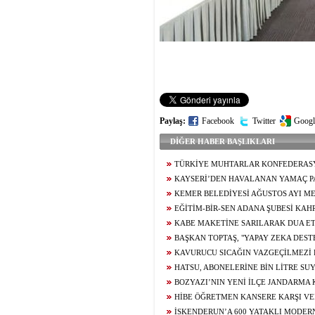
Paylaş:
Facebook
Twitter
Googl
DİĞER HABER BAŞLIKLARI
TÜRKİYE MUHTARLAR KONFEDERAS
BAŞDEĞİRMEN’E ‘YILIN EN BAŞARILI BE
KAYSERİ’DEN HAVALANAN YAMAÇ P
ÖDÜLÜ
5,5 SAAT SONRA KAHRAMANMARAŞ’A İN
KEMER BELEDİYESİ AĞUSTOS AYI ME
TOPLANTISINDA ARAÇ FİLOSUNUN GÜÇL
EĞİTİM-BİR-SEN ADANA ŞUBESİ KA
YÖNELİK KARARLAR ALINDI
TEMASLARDA BULUNDU
KABE MAKETİNE SARILARAK DUA ET
GENCİN UMRE HAYALİ GERÇEK OLUYOR
BAŞKAN TOPTAŞ, "YAPAY ZEKA DES
KAMERALARIMIZLA PARKLARIMIZIN TAM
KAVURUCU SICAĞIN VAZGEÇİLMEZİ
HALE GETİRİYORUZ"
USTALARIN ELİNDE LEZZET BULUYOR
HATSU, ABONELERİNE BİN LİTRE SU
BOZYAZI’NIN YENİ İLÇE JANDARMA
BAŞLADI
HİBE ÖĞRETMEN KANSERE KARŞI VE
MÜCADELESİNİ KAYBETTİ
İSKENDERUN’A 600 YATAKLI MODER