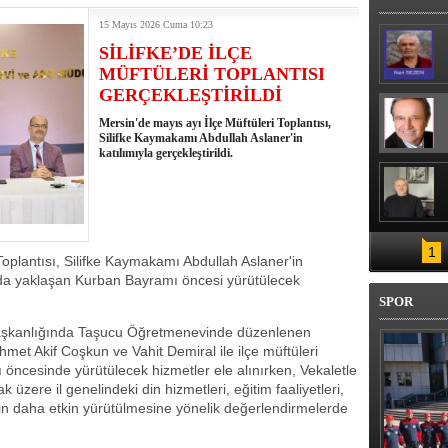
KÜMLÜ YAKALANDI
15 Mayıs 2026 Cuma 10:23
SİLİFKE’DE İLÇE
MÜFTÜLERİ TOPLANTISI
GERÇEKLEŞTİRİLDİ
Mersin'de mayıs ayı İlçe Müftüleri Toplantısı,
Silifke Kaymakamı Abdullah Aslaner'in
katılımıyla gerçekleştirildi.
1
Toplantısı, Silifke Kaymakamı Abdullah Aslaner'in
ntıda yaklaşan Kurban Bayramı öncesi yürütülecek
SPOR
başkanlığında Taşucu Öğretmenevinde düzenlenen
hmet Akif Coşkun ve Vahit Demiral ile ilçe müftüleri
 öncesinde yürütülecek hizmetler ele alınırken, Vekaletle
zere il genelindeki din hizmetleri, eğitim faaliyetleri,
nin daha etkin yürütülmesine yönelik değerlendirmelerde