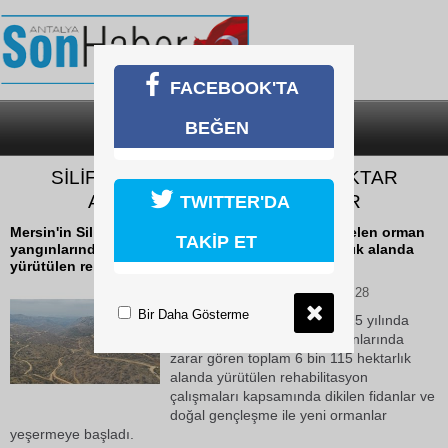
FACEBOOK'TA
BEĞEN
SON DAKİKA
KATEGORİLER
SİLİFKE’DE YANAN 6 BİN 115 HEKTAR
ALANDA UMUT FİLİZLENİYOR
TWITTER'DA
Mersin'in Silifke ilçesinde 2025 yılında meydana gelen orman
TAKİP ET
yangınlarında zarar gören toplam 6 bin 115 hektarlık alanda
yürütülen rehabilitasyon çalışmaları...
08 Temmuz 2026 Çarşamba 12:28
Bir Daha Gösterme
Mersin'in Silifke ilçesinde 2025 yılında
meydana gelen orman yangınlarında
zarar gören toplam 6 bin 115 hektarlık
alanda yürütülen rehabilitasyon
çalışmaları kapsamında dikilen fidanlar ve
doğal gençleşme ile yeni ormanlar
yeşermeye başladı.