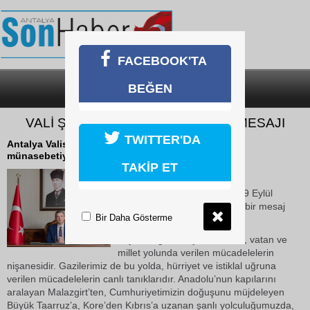
FACEBOOK'TA
BEĞEN
SON DAKİKA
KATEGORİLER
VALİ ŞAHİN'DEN GAZİLER GÜNÜ MESAJI
TWITTER'DA
Antalya Valisi Hulusi Şahin, 19 Eylül Gaziler Günü
münasebetiyle bir mesaj yayınladı.
TAKİP ET
18 Eylül 2025 Perşembe 17:09
Antalya Valisi Hulusi Şahin, 19 Eylül
Gaziler Günü münasebetiyle bir mesaj
Bir Daha Gösterme
yayınladı.
Yayınladığı mesajda; "Gazilik, vatan ve
millet yolunda verilen mücadelelerin
nişanesidir. Gazilerimiz de bu yolda, hürriyet ve istiklal uğruna
verilen mücadelelerin canlı tanıklarıdır. Anadolu’nun kapılarını
aralayan Malazgirt’ten, Cumhuriyetimizin doğuşunu müjdeleyen
Büyük Taarruz’a, Kore’den Kıbrıs’a uzanan şanlı yolculuğumuzda,