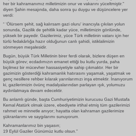
her bir kahramanımız milletimizin onur ve vakarını yüceltmiştir."
diyen Şahin mesajında, daha sonra şu duygu ve düşüncelere yer
verdi:
“ 'Ölürsem şehit, sağ kalırsam gazi oluru' inancıyla çıkılan yolun
sonunda, Gazilik de şehitlik kadar yüce, milletimizin gönlünde,
yüksek bir payedir. Gazilerimiz, yüce Türk milletinin vatanı için her
türlü fedakârlığa hazır olduğunun canlı şahidi, istiklalimizin
sönmeyen meşalesidir.
Bugün, büyük Türk Milletinin birer ferdi olarak, bizlere düşen en
büyük görev; ecdadımızın emanet ettiği bu kutlu yurda, paha
biçilmez bir mücevher hassasiyetiyle sahip çıkmaktır. Her bir
gazimizin gösterdiği kahramanlık hatırasını yaşamak, yaşatmak ve
genç nesillere rehber kılarak yarınlarımızı inşa etmektir. İnanıyorum
ki, gazilerimizin övünç madalyalarından parlayan ışık, yolumuzu
aydınlatmaya devam edecektir.
Bu anlamlı günde, başta Cumhuriyetimizin kurucusu Gazi Mustafa
Kemal Atatürk olmak üzere, ebediyete irtihal etmiş tüm gazilerimizi
rahmet ve minnetle anıyor; hayatta olan kahraman gazilerimize
şükranlarımı ve saygılarımı sunuyorum.
Kahramanlarımız bin yaşasın;
19 Eylül Gaziler Günümüz kutlu olsun."