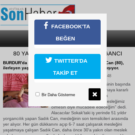
FACEBOOK'TA
BEĞEN
SON DAKİKA
KATEGORİLER
80 YAŞINDA YARIM ASIRLIK YORGANCI
TWITTER'DA
BURDUR'da yarım asırdır yorgancılık yapan Sadık Can (80),
ilerleyen yaşına rağmen her gün iş yerine gidip çalışıyor.
TAKİP ET
04 Temmuz 2026 Cumartesi 10:48
Sağlığı el verdiği müddetçe işinin başında
durmaya ve mesleğini yaşatmaya kararlı
Bir Daha Gösterme
olduğunu söyleyen Can, çırak
bulamamaktan yakınarak, “Mesleğimiz
ölmesin diye mücadele edeceğim” dedi.
Alacacılar Sokak'taki iş yerinde 51 yıldır
yorgancılık yapan Sadık Can, mesleğinin son temsilcileri arasında
yer alıyor. Her gün dükkanını açıp 6-7 saat çalışarak mesleğini
yaşatmaya çalışan Sadık Can, daha önce 30'a yakın olan meslek