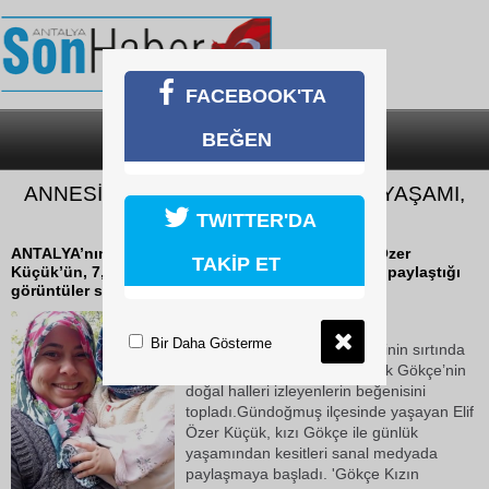
FACEBOOK'TA
BEĞEN
SON DAKİKA
KATEGORİLER
ANNESİ İLE MİNİK GÖKÇE'NİN KÖY YAŞAMI,
İLGİ ODAĞI OLDU
TWITTER'DA
ANTALYA’nın Gündoğmuş ilçesinde yaşayan Elif Özer
TAKİP ET
Küçük’ün, 7,5 aylık kızı Gökçe ile köy yaşamından paylaştığı
görüntüler sanal medyada ilgi gördü.
11 Mayıs 2026 Pazartesi 15:00
Bir Daha Gösterme
Paylaşılan videolarda, annesinin sırtında
köy yollarında gezdirilen minik Gökçe’nin
doğal halleri izleyenlerin beğenisini
topladı.Gündoğmuş ilçesinde yaşayan Elif
Özer Küçük, kızı Gökçe ile günlük
yaşamından kesitleri sanal medyada
paylaşmaya başladı. 'Gökçe Kızın