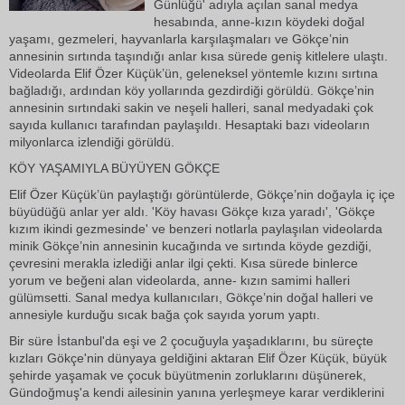
Günlüğü' adıyla açılan sanal medya
hesabında, anne-kızın köydeki doğal
yaşamı, gezmeleri, hayvanlarla karşılaşmaları ve Gökçe’nin
annesinin sırtında taşındığı anlar kısa sürede geniş kitlelere ulaştı.
Videolarda Elif Özer Küçük’ün, geleneksel yöntemle kızını sırtına
bağladığı, ardından köy yollarında gezdirdiği görüldü. Gökçe’nin
annesinin sırtındaki sakin ve neşeli halleri, sanal medyadaki çok
sayıda kullanıcı tarafından paylaşıldı. Hesaptaki bazı videoların
milyonlarca izlendiği görüldü.
KÖY YAŞAMIYLA BÜYÜYEN GÖKÇE
Elif Özer Küçük’ün paylaştığı görüntülerde, Gökçe’nin doğayla iç içe
büyüdüğü anlar yer aldı. 'Köy havası Gökçe kıza yaradı', 'Gökçe
kızım ikindi gezmesinde' ve benzeri notlarla paylaşılan videolarda
minik Gökçe’nin annesinin kucağında ve sırtında köyde gezdiği,
çevresini merakla izlediği anlar ilgi çekti. Kısa sürede binlerce
yorum ve beğeni alan videolarda, anne- kızın samimi halleri
gülümsetti. Sanal medya kullanıcıları, Gökçe’nin doğal halleri ve
annesiyle kurduğu sıcak bağa çok sayıda yorum yaptı.
Bir süre İstanbul'da eşi ve 2 çocuğuyla yaşadıklarını, bu süreçte
kızları Gökçe'nin dünyaya geldiğini aktaran Elif Özer Küçük, büyük
şehirde yaşamak ve çocuk büyütmenin zorluklarını düşünerek,
Gündoğmuş'a kendi ailesinin yanına yerleşmeye karar verdiklerini