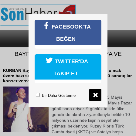
FACEBOOK'TA
BEĞEN
SON DAKİKA
KATEGORİLER
BAYRAMDA SANATÇILAR ANTALYA VE
KKTC'DE SAHNE ALACAK
TWITTER'DA
KURBAN Bayramı tatilinde, başta Kıbrıs ve Antalya olmak
TAKİP ET
üzere bazı sahil destinasyonlarındaki otellerde ünlü sanatçılar
konser verecek.
18 Mayıs 2026 Pazartesi 10:50
Bir Daha Gösterme
Bu yıl Kurban Bayramı tatili 23 Mayıs
Cumartesi günü başlayıp, 31 Mayıs Pazar
günü sona eriyor. 9 günlük tatilde ülke
genelinde akraba ziyaretleriyle birlikte 10
milyonun üzerinde kişinin seyahate
çıkması bekleniyor. Kuzey Kıbrıs Türk
Cumhuriyeti (KKTC) ve Antalya başta