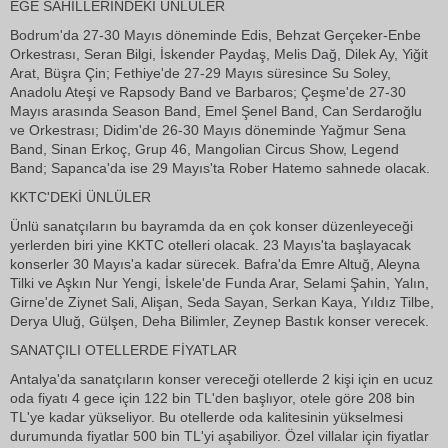
EGE SAHİLLERİNDEKİ ÜNLÜLER
Bodrum'da 27-30 Mayıs döneminde Edis, Behzat Gerçeker-Enbe
Orkestrası, Seran Bilgi, İskender Paydaş, Melis Dağ, Dilek Ay, Yiğit
Arat, Büşra Çin; Fethiye'de 27-29 Mayıs süresince Su Soley,
Anadolu Ateşi ve Rapsody Band ve Barbaros; Çeşme'de 27-30
Mayıs arasında Season Band, Emel Şenel Band, Can Serdaroğlu
ve Orkestrası; Didim'de 26-30 Mayıs döneminde Yağmur Sena
Band, Sinan Erkoç, Grup 46, Mangolian Circus Show, Legend
Band; Sapanca'da ise 29 Mayıs'ta Rober Hatemo sahnede olacak.
KKTC'DEKİ ÜNLÜLER
Ünlü sanatçıların bu bayramda da en çok konser düzenleyeceği
yerlerden biri yine KKTC otelleri olacak. 23 Mayıs'ta başlayacak
konserler 30 Mayıs'a kadar sürecek. Bafra'da Emre Altuğ, Aleyna
Tilki ve Aşkın Nur Yengi, İskele'de Funda Arar, Selami Şahin, Yalın,
Girne'de Ziynet Sali, Alişan, Seda Sayan, Serkan Kaya, Yıldız Tilbe,
Derya Uluğ, Gülşen, Deha Bilimler, Zeynep Bastık konser verecek.
SANATÇILI OTELLERDE FİYATLAR
Antalya'da sanatçıların konser vereceği otellerde 2 kişi için en ucuz
oda fiyatı 4 gece için 122 bin TL'den başlıyor, otele göre 208 bin
TL'ye kadar yükseliyor. Bu otellerde oda kalitesinin yükselmesi
durumunda fiyatlar 500 bin TL'yi aşabiliyor. Özel villalar için fiyatlar