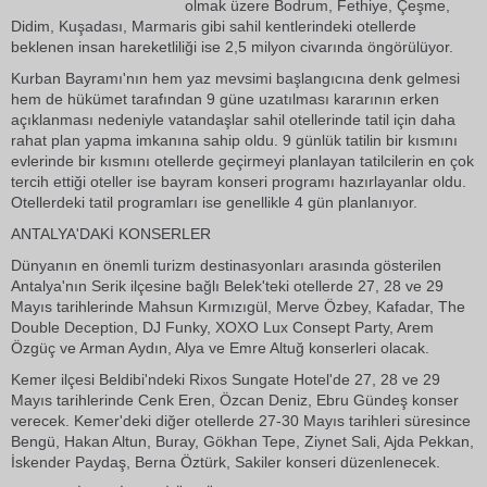
olmak üzere Bodrum, Fethiye, Çeşme,
Didim, Kuşadası, Marmaris gibi sahil kentlerindeki otellerde
beklenen insan hareketliliği ise 2,5 milyon civarında öngörülüyor.
Kurban Bayramı'nın hem yaz mevsimi başlangıcına denk gelmesi
hem de hükümet tarafından 9 güne uzatılması kararının erken
açıklanması nedeniyle vatandaşlar sahil otellerinde tatil için daha
rahat plan yapma imkanına sahip oldu. 9 günlük tatilin bir kısmını
evlerinde bir kısmını otellerde geçirmeyi planlayan tatilcilerin en çok
tercih ettiği oteller ise bayram konseri programı hazırlayanlar oldu.
Otellerdeki tatil programları ise genellikle 4 gün planlanıyor.
ANTALYA'DAKİ KONSERLER
Dünyanın en önemli turizm destinasyonları arasında gösterilen
Antalya'nın Serik ilçesine bağlı Belek'teki otellerde 27, 28 ve 29
Mayıs tarihlerinde Mahsun Kırmızıgül, Merve Özbey, Kafadar, The
Double Deception, DJ Funky, XOXO Lux Consept Party, Arem
Özgüç ve Arman Aydın, Alya ve Emre Altuğ konserleri olacak.
Kemer ilçesi Beldibi'ndeki Rixos Sungate Hotel'de 27, 28 ve 29
Mayıs tarihlerinde Cenk Eren, Özcan Deniz, Ebru Gündeş konser
verecek. Kemer'deki diğer otellerde 27-30 Mayıs tarihleri süresince
Bengü, Hakan Altun, Buray, Gökhan Tepe, Ziynet Sali, Ajda Pekkan,
İskender Paydaş, Berna Öztürk, Sakiler konseri düzenlenecek.