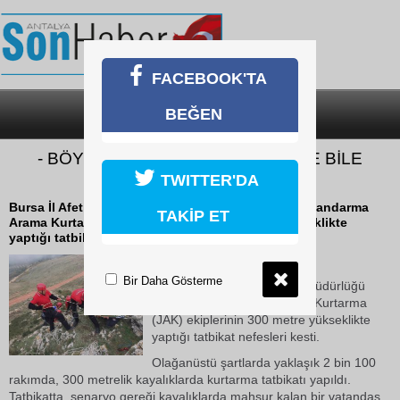
FACEBOOK'TA
BEĞEN
SON DAKİKA
KATEGORİLER
- BÖYLESİ AKSİYON FİLMLERİNDE BİLE
GÖRÜLMEDİ
TWITTER'DA
Bursa İl Afet ve Acil Durum Müdürlüğü (AFAD) ve Jandarma
TAKİP ET
Arama Kurtarma (JAK) ekiplerinin 300 metre yükseklikte
yaptığı tatbikat nefesleri kesti.
19 Ekim 2018 Cuma 17:18
Bir Daha Gösterme
Bursa İl Afet ve Acil Durum Müdürlüğü
(AFAD) ve Jandarma Arama Kurtarma
(JAK) ekiplerinin 300 metre yükseklikte
yaptığı tatbikat nefesleri kesti.
Olağanüstü şartlarda yaklaşık 2 bin 100
rakımda, 300 metrelik kayalıklarda kurtarma tatbikatı yapıldı.
Tatbikatta, senaryo gereği kayalıklarda mahsur kalan bir vatandaş