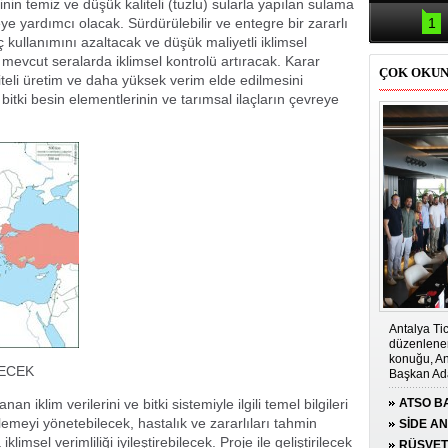
Samsun'da
rinin temiz ve düşük kaliteli (tuzlu) sularla yapılan sulama
kazası: 
ye yardımcı olacak. Sürdürülebilir ve entegre bir zararlı
1
aç kullanımını azaltacak ve düşük maliyetli iklimsel
i mevcut seralarda iklimsel kontrolü artıracak. Karar
ÇOK OKU
liteli üretim ve daha yüksek verim elde edilmesini
bitki besin elementlerinin ve tarımsal ilaçların çevreye
Antalya Tic
düzenlenen
konuğu, An
LECEK
Başkan Ada
 iklim verilerini ve bitki sistemiyle ilgili temel bilgileri
ATSO BA
lemeyi yönetebilecek, hastalık ve zararlıları tahmin
KONUĞ
SİDE A
imsel verimliliği iyileştirebilecek. Proje ile geliştirilecek
ÇOCUĞA
RÜŞVET