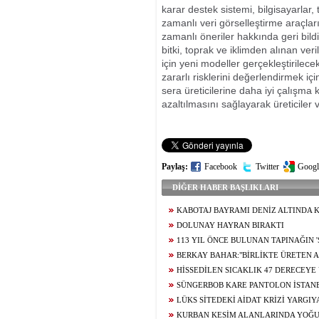
karar destek sistemi, bilgisayarlar, t
zamanlı veri görselleştirme araçları a
zamanlı öneriler hakkında geri bil
bitki, toprak ve iklimden alınan ver
için yeni modeller gerçekleştirilece
zararlı risklerini değerlendirmek içi
sera üreticilerine daha iyi çalışma k
azaltılmasını sağlayarak üreticiler
Paylaş:
Facebook
Twitter
Googl
DİĞER HABER BAŞLIKLARI
KABOTAJ BAYRAMI DENİZ ALTINDA 
DOLUNAY HAYRAN BIRAKTI
113 YIL ÖNCE BULUNAN TAPINAĞIN '
BERKAY BAHAR:"BİRLİKTE ÜRETEN A
KAZANAN ANTALYA OLACAK"
HİSSEDİLEN SICAKLIK 47 DERECEYE
SÜNGERBOB KARE PANTOLON İSTAN
LÜKS SİTEDEKİ AİDAT KRİZİ YARGIY
KURBAN KESİM ALANLARINDA YOĞ