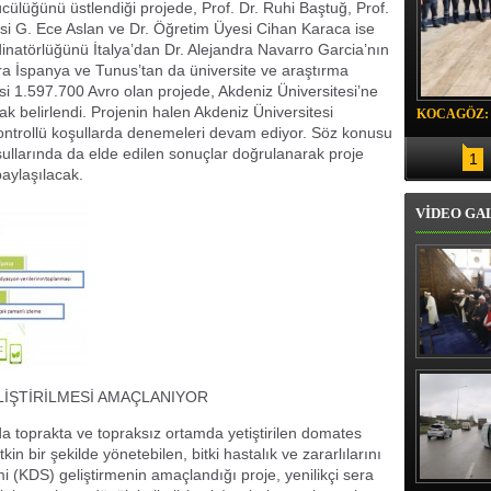
cülüğünü üstlendiği projede, Prof. Dr. Ruhi Baştuğ, Prof.
si G. Ece Aslan ve Dr. Öğretim Üyesi Cihan Karaca ise
dinatörlüğünü İtalya’dan Dr. Alejandra Navarro Garcia’nın
ıra İspanya ve Tunus’tan da üniversite ve araştırma
si 1.597.700 Avro olan projede, Akdeniz Üniversitesi’ne
ak belirlendi. Projenin halen Akdeniz Üniversitesi
KOCAGÖZ:
ontrollü koşullarda denemeleri devam ediyor. Söz konusu
SORUMLU
oşullarında da elde edilen sonuçlar doğrulanarak proje
1
paylaşılacak.
VİDEO GA
Erbaş, Ha
Veli Cam
LİŞTİRİLMESİ AMAÇLANIYOR
teravih 
kıld
da toprakta ve topraksız ortamda yetiştirilen domates
in bir şekilde yönetebilen, bitki hastalık ve zararlılarını
i (KDS) geliştirmenin amaçlandığı proje, yenilikçi sera