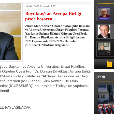
14 Mart 2022 Pazartesi 17:17
Büyüktaş’tan Avrupa Birliği
proje başarısı
Ziraat Mühendisleri Odası Antalya Şube Başkanı
ve Akdeniz Üniversitesi Ziraat Fakültesi Tarımsal
Yapılar ve Sulama Bölümü Öğretim Üyesi Prof.
Dr. Dursun Büyüktaş, Avrupa Birliği Horizon-
2020 kapsamında 2020-2024 yıllarında
yürütülecek “Akdeniz Bölgesinde
1
Şube Başkanı ve Akdeniz Üniversitesi Ziraat Fakültesi
Öğretim Üyesi Prof. Dr. Dursun Büyüktaş, Avrupa Birliği
 yıllarında yürütülecek “Akdeniz Bölgesinde Yenilikçi
SPOR
n İnterneti (IoT) Tabanlı İklim Kontrolü ile Etkin
timi (IGUESSMED)” adlı projenin Türkiye’de yapılacak
tlendi.
LE PAYLAŞILACAK