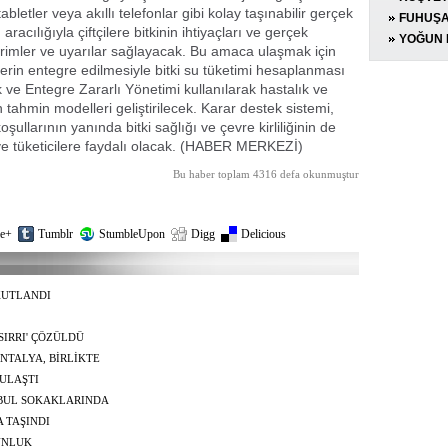
abletler veya akıllı telefonlar gibi kolay taşınabilir gerçek
OPERA
GÖZALT
FUHUŞA
racılığıyla çiftçilere bitkinin ihtiyaçları ve gerçek
TUTUK
YOĞUN 
dirimler ve uyarılar sağlayacak. Bu amaca ulaşmak için
ilerin entegre edilmesiyle bitki su tüketimi hesaplanması
k ve Entegre Zararlı Yönetimi kullanılarak hastalık ve
n tahmin modelleri geliştirilecek. Karar destek sistemi,
oşullarının yanında bitki sağlığı ve çevre kirliliğinin de
 ve tüketicilere faydalı olacak. (HABER MERKEZİ)
Bu haber toplam 4316 defa okunmuştur
e+
Tumblr
StumbleUpon
Digg
Delicious
KUTLANDI
SIRRI' ÇÖZÜLDÜ
NTALYA, BİRLİKTE
 ULAŞTI
BUL SOKAKLARINDA
A TAŞINDI
UNLUK