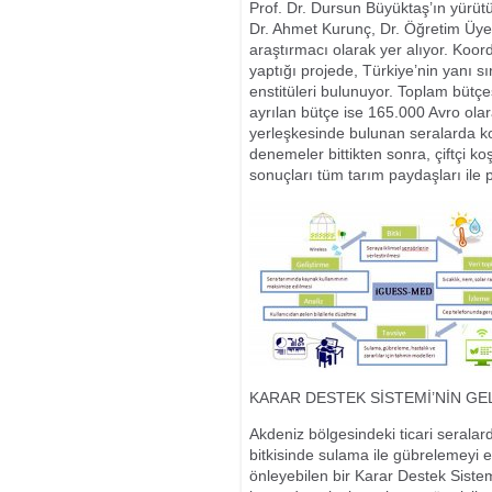
Prof. Dr. Dursun Büyüktaş’ın yürütü
Dr. Ahmet Kurunç, Dr. Öğretim Üye
araştırmacı olarak yer alıyor. Koor
yaptığı projede, Türkiye’nin yanı s
enstitüleri bulunuyor. Toplam bütçe
ayrılan bütçe ise 165.000 Avro olar
yerleşkesinde bulunan seralarda k
denemeler bittikten sonra, çiftçi k
sonuçları tüm tarım paydaşları ile 
KARAR DESTEK SİSTEMİ’NİN GE
Akdeniz bölgesindeki ticari seralar
bitkisinde sulama ile gübrelemeyi etk
önleyebilen bir Karar Destek Sistem