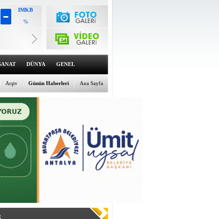
IMKB
%
Altın
6494.49
%0.22
Dolar
47.5734
SANAT
DÜNYA
GENEL
%0.14
Euro
54.8261
Arşiv
Günün Haberleri
Ana Sayfa
%-0.06
R