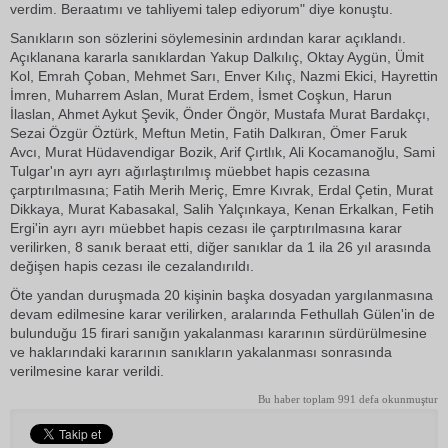
verdim. Beraatımı ve tahliyemi talep ediyorum" diye konuştu.
Sanıkların son sözlerini söylemesinin ardından karar açıklandı.
Açıklanana kararla sanıklardan Yakup Dalkılıç, Oktay Aygün, Ümit
Kol, Emrah Çoban, Mehmet Sarı, Enver Kılıç, Nazmi Ekici, Hayrettin
İmren, Muharrem Aslan, Murat Erdem, İsmet Coşkun, Harun
İlaslan, Ahmet Aykut Şevik, Önder Öngör, Mustafa Murat Bardakçı,
Sezai Özgür Öztürk, Meftun Metin, Fatih Dalkıran, Ömer Faruk
Avcı, Murat Hüdavendigar Bozik, Arif Çırtlık, Ali Kocamanoğlu, Sami
Tulgar'ın ayrı ayrı ağırlaştırılmış müebbet hapis cezasına
çarptırılmasına; Fatih Merih Meriç, Emre Kıvrak, Erdal Çetin, Murat
Dikkaya, Murat Kabasakal, Salih Yalçınkaya, Kenan Erkalkan, Fetih
Ergi'in ayrı ayrı müebbet hapis cezası ile çarptırılmasına karar
verilirken, 8 sanık beraat etti, diğer sanıklar da 1 ila 26 yıl arasında
değişen hapis cezası ile cezalandırıldı.
Öte yandan duruşmada 20 kişinin başka dosyadan yargılanmasına
devam edilmesine karar verilirken, aralarında Fethullah Gülen'in de
bulunduğu 15 firari sanığın yakalanması kararının sürdürülmesine
ve haklarındaki kararının sanıkların yakalanması sonrasında
verilmesine karar verildi.
Bu haber toplam 991 defa okunmuştur