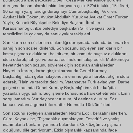
bulunduğu alanda Kocaeli 5. Ağır Ceza Mahkemesince görülen
duruşmada son olarak hakim karşısına çıktı. 52'si tutuklu, 15'i firari,
90 sanığın yargılandığı duruşmayı Cumurbaşkanlığı Vekilleri,
Avukat Halit Çokan, Avukat Abdullah Yürük ve Avukat Ömer Furkan
Yayla, Kocaeli Büyükşehir Belediye Başkanı İbrahim
Karaosmanoğlu, ilçe belediye başkanları STK ve siyasi parti
temsilcileri ile çok sayıda sanık yakını takip etti.
Sanıkların son sözlerinin dinlendiği duruşmada salonda bulunan 55
sanığın son sözleri dinlendi. Son sözünü söyleyen sanıkların bir
kısmı pişman olduklarını belirtirken, bir kısmı da suçsuz olduklarını
iddia ederek, tahliye ve beraat edilmelerini talep edildi. Mahkemeye
heyetinden son sözünü söylemek için söz alan amirallerden
Hayrettin İmren, darbe girişimi sırasında Genel Kurmay
Başkanlığı'ndan gelen sıkıyönetim emrine göre hareket etiğini iddia
ederek, "Hain ve terörist değilim. Vatansever Türk evladıyım. Darbe
girişimi sırasında Genel Kurmay Başkanlığı imzalı bir kağıtta
yazanları uyguladım. Suç işleme konusunda hareket etmedim. Emri
sorgulamadım. Vur deyince vururum, öl denince ölürüm. Söz
konusu vatansa gerisi teferruattır. Ne mutlu Türk'üm" dedi.
Son sözünü söyleyen amirallerden Nazmi Ekici, beraatını isterken,
Gürel Kaynak ise, "Pişmanlık duymaktayım. Tesadüfi ve yanlış
inanmalarla bunların yanında bulundum. Çok üzgün ve pişman
olduğumu dile getiriyorum. Etkin pişmanlık kapsamında ifade