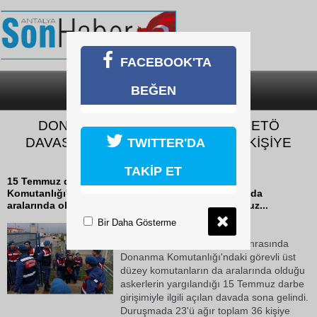
FACEBOOK'TA
BEĞEN
SON DAKİKA
KATEGORİLER
DONANMA KOMUTANLIĞI’DAKİ FETÖ
DAVASINDA KARAR: 23’Ü AĞIR 36 KİŞİYE
TWITTER'DA
MÜEBBET CEZASI
TAKİP ET
15 Temmuz darbe girişimi sonrasında Donanma
Komutanlığı'ndaki görevli üst düzey komutanların da
aralarında olduğu askerlerin yargılandığı 15 Temmuz...
Bir Daha Gösterme
25 Ekim 2018 Perşembe 16:24
15 Temmuz darbe girişimi sonrasında
Donanma Komutanlığı'ndaki görevli üst
düzey komutanların da aralarında olduğu
askerlerin yargılandığı 15 Temmuz darbe
girişimiyle ilgili açılan davada sona gelindi.
Duruşmada 23'ü ağır toplam 36 kişiye