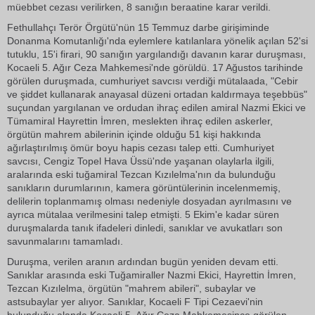
müebbet cezası verilirken, 8 sanığın beraatine karar verildi.
Fethullahçı Terör Örgütü'nün 15 Temmuz darbe girişiminde
Donanma Komutanlığı'nda eylemlere katılanlara yönelik açılan 52'si
tutuklu, 15'i firari, 90 sanığın yargılandığı davanın karar duruşması,
Kocaeli 5. Ağır Ceza Mahkemesi'nde görüldü. 17 Ağustos tarihinde
görülen duruşmada, cumhuriyet savcısı verdiği mütalaada, "Cebir
ve şiddet kullanarak anayasal düzeni ortadan kaldırmaya teşebbüs"
suçundan yargılanan ve ordudan ihraç edilen amiral Nazmi Ekici ve
Tümamiral Hayrettin İmren, meslekten ihraç edilen askerler,
örgütün mahrem abilerinin içinde olduğu 51 kişi hakkında
ağırlaştırılmış ömür boyu hapis cezası talep etti. Cumhuriyet
savcısı, Cengiz Topel Hava Üssü'nde yaşanan olaylarla ilgili,
aralarında eski tuğamiral Tezcan Kızılelma'nın da bulunduğu
sanıkların durumlarının, kamera görüntülerinin incelenmemiş,
delilerin toplanmamış olması nedeniyle dosyadan ayrılmasını ve
ayrıca mütalaa verilmesini talep etmişti. 5 Ekim'e kadar süren
duruşmalarda tanık ifadeleri dinledi, sanıklar ve avukatları son
savunmalarını tamamladı.
Duruşma, verilen aranın ardından bugün yeniden devam etti.
Sanıklar arasında eski Tuğamiraller Nazmi Ekici, Hayrettin İmren,
Tezcan Kızılelma, örgütün "mahrem abileri", subaylar ve
astsubaylar yer alıyor. Sanıklar, Kocaeli F Tipi Cezaevi'nin