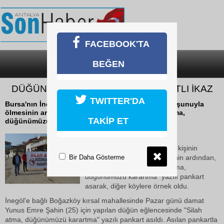
FACEBOOK'TA
BEĞEN
SON DAKİKA
KATEGORİLER
DÜĞÜN MAGANDALARINA PANKARTLI İKAZ
TWITTER'DA
Bursa'nın İnegöl ilçesinde bir kişinin maganda kurşunuyla
ölmesinin ardından, Boğazköy sakinleri, "Silah atma,
TAKİP ET
düğünümüzü karartma" yazılı pankart...
23 Ekim 2018 Salı 09:28
Bursa'nın İnegöl ilçesinde bir kişinin
Bir Daha Gösterme
maganda kurşunuyla ölmesinin ardından,
Boğazköy sakinleri, "Silah atma,
düğünümüzü karartma" yazılı pankart
asarak, diğer köylere örnek oldu.
İnegöl'e bağlı Boğazköy kırsal mahallesinde Pazar günü damat
Yunus Emre Şahin (25) için yapılan düğün eğlencesinde "Silah
atma, düğünümüzü karartma" yazılı pankart asıldı. Asılan pankartla