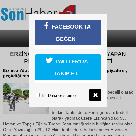
FACEBOOK'TA
BEĞEN
SON DAKİKA
KATEGORİLER
ERZİNCAN’DA BEDELLİ ASKERLİK YAPAN
PİYADE ER HAYATINI KAYBETTİ
TWITTER'DA
Erzincan'da askerlik görevini bedelli olarak yapan piyade er,
TAKİP ET
geçirdiği rahatsızlık sonucu hayatını kaybetti.
23 Ekim 2018 Salı 16:33
Erzincan'da askerlik görevini bedelli olarak
Bir Daha Gösterme
yapan piyade er, geçirdiği rahatsızlık
sonucu hayatını kaybetti.
6 Ekim tarihinde askerlik görevini bedelli
olarak yapmak üzere Erzincan'daki 59.
Havan ve Topçu Eğitim Tugay Komutanlığındaki birliğine teslim olan
Onur Yavuzoğlu (29), 12 Ekim tarihinde rahatsızlanınca Erzincan
Mengücek Gazi Eğitim ve Araştırma Hastanesinde tedavi altına