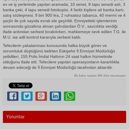
ev ve iş yerlerinde yapılan aramada; 10 senet, 8 tapu senedi aslı, 3
banka çeki, 4 tapu senedi fotokopisi, 4 farklı kişilere ait banka kartı,
satış sözleşmesi, 9 bin 900 lira, 2 ruhsatsız tabanca, 40 mermi ve 4
şarjör ile çok sayıda evrak ele geçirildi. Emniyetteki işlemlerinin
sonrasında gözaltına alınan şahıslardan Ö.V., savcılıkta verdiği
ifade ardından serbest bırakılırken, mahkemeye sevk edilen T.G. ile
M.U. ise adli kontrol kararıyla serbest kaldı.
Tefecilerin yakalanması konusunda halka büyük görev ve
sorumluluk düştüğünü belirten Eskişehir İl Emniyet Müdürlüğü
yetkilileri, 155 Polis İmdat Hattının 24 saat halkın hizmetinde
olduğunu ifade etti. Tefecilere yapılan operasyonların kararlılıkla
devam edeceği de İl Emniyet Müdürlüğü tarafından aktarıldı.
Bu haber toplam 466 defa okunmuştur
Yorumlar