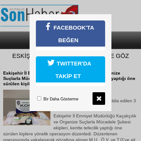
FACEBOOK'TA
BEĞEN
SON DAKİKA
KATEGORİLER
ESKİŞEHİR EMNİYETİ TEFECİLERE GÖZ
AÇTIRMIYOR
TWITTER'DA
Eskişehir İl Emniyet Müdürlüğü Kaçakçılık ve Organize
TAKİP ET
Suçlarla Mücadele Şubesi ekipleri, kentte tefecilik yaptığı öne
sürülen kişilere yönelik...
22 Ekim 2018 Pazartesi 10:28
Bir Daha Gösterme
Eskişehir'de tefecilik yaptığı iddia edilen 3
kişi yakalandı.
Eskişehir İl Emniyet Müdürlüğü Kaçakçılık
ve Organize Suçlarla Mücadele Şubesi
ekipleri, kentte tefecilik yaptığı öne
sürülen kişilere yönelik operasyon düzenledi. Düzenlenen
operasyonda yakalanarak gözaltına alınan M.U., Ö.V. ve T.G'ye ait