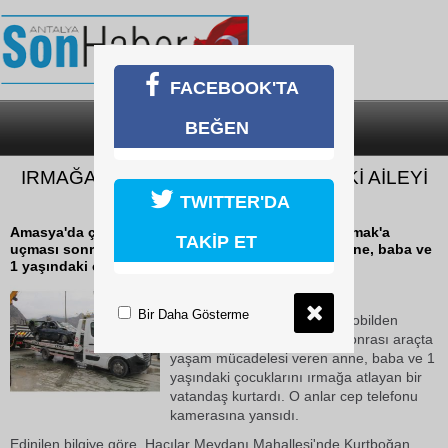
FACEBOOK'TA
BEĞEN
SON DAKİKA
KATEGORİLER
IRMAĞA ATLAYARAK OTOMOBİLDEKİ AİLEYİ
KURTARDI
TWITTER'DA
Amasya'da çarpışan iki otomobilden birinin Yeşilırmak'a
TAKİP ET
uçması sonrası araçta yaşam mücadelesi veren anne, baba ve
1 yaşındaki çocuklarını ırmağa...
21 Ekim 2018 Pazar 13:08
Bir Daha Gösterme
Amasya'da çarpışan iki otomobilden
birinin Yeşilırmak'a uçması sonrası araçta
yaşam mücadelesi veren anne, baba ve 1
yaşındaki çocuklarını ırmağa atlayan bir
vatandaş kurtardı. O anlar cep telefonu
kamerasına yansıdı.
Edinilen bilgiye göre, Hacılar Meydanı Mahallesi'nde Kurtboğan