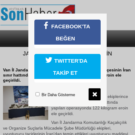
FACEBOOK'TA
BEĞEN
SON DAKİKA
KATEGORİLER
JANDARMADAN SINIRDA EROİN
OPERASYONU
TWITTER'DA
Van İl Jandarma Komutanlığı ekiplerince Başkale ilçesinin İran
TAKİP ET
sınır hattında yapılan operasyonda 122 kilogram eroin ele
geçirildi.
19 Ekim 2018 Cuma 22:43
Bir Daha Gösterme
Van İl Jandarma Komutanlığı ekiplerince
Başkale ilçesinin İran sınır hattında
yapılan operasyonda 122 kilogram eroin
ele geçirildi.
Van İl Jandarma Komutanlığı Kaçakçılık
ve Organize Suçlarla Mücadele Şube Müdürlüğü ekipleri,
uyuşturucu tacirlerinin İran'dan temin ettikleri uyuşturucu maddeyi