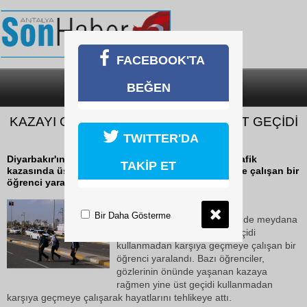
FACEBOOK'TA
BEĞEN
SON DAKİKA
KATEGORİLER
KAZAYI GÖRMELERİNE RAĞMEN ÜST GEÇİDİ
KULLANMADILAR
TWITTER'DA
Diyarbakır'ın Yenişehir ilçesinde meydana gelen trafik
TAKİP ET
kazasında üst geçidi kullanmadan karşıya geçmeye çalışan bir
öğrenci yaralandı.
22 Ekim 2018 Pazartesi 17:08
Bir Daha Gösterme
Diyarbakır'ın Yenişehir ilçesinde meydana
gelen trafik kazasında üst geçidi
kullanmadan karşıya geçmeye çalışan bir
öğrenci yaralandı. Bazı öğrenciler,
gözlerinin önünde yaşanan kazaya
rağmen yine üst geçidi kullanmadan
karşıya geçmeye çalışarak hayatlarını tehlikeye attı.