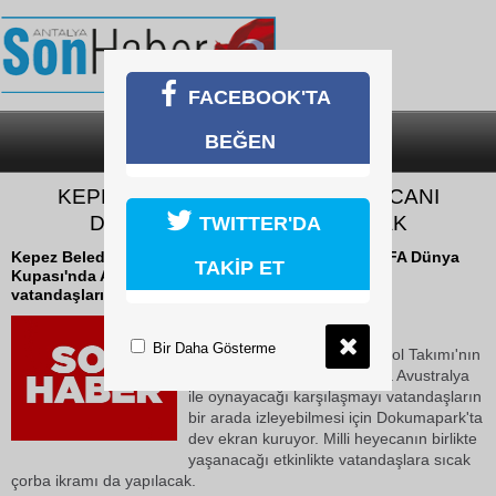
FACEBOOK'TA
BEĞEN
SON DAKİKA
KATEGORİLER
KEPEZ’DE DÜNYA KUPASI HEYECANI
DOKUMAPARK’TA YAŞANACAK
TWITTER'DA
Kepez Belediyesi, A Milli Futbol Takımı'nın 2026 FIFA Dünya
TAKİP ET
Kupası'nda Avustralya ile oynayacağı karşılaşmayı
vatandaşların bir arada izleyebilmesi...
12 Haziran 2026 Cuma 10:18
Bir Daha Gösterme
Kepez Belediyesi, A Milli Futbol Takımı'nın
2026 FIFA Dünya Kupası'nda Avustralya
ile oynayacağı karşılaşmayı vatandaşların
bir arada izleyebilmesi için Dokumapark'ta
dev ekran kuruyor. Milli heyecanın birlikte
yaşanacağı etkinlikte vatandaşlara sıcak
çorba ikramı da yapılacak.