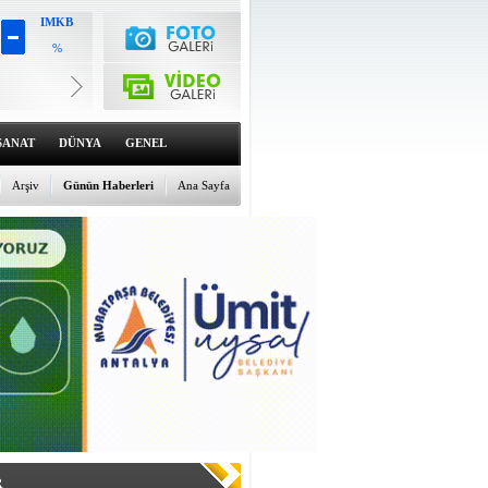
IMKB
%
Altın
6543.39
%0.79
Dolar
47.5977
SANAT
DÜNYA
GENEL
%0.02
Euro
55.0373
Arşiv
Günün Haberleri
Ana Sayfa
%0.24
R