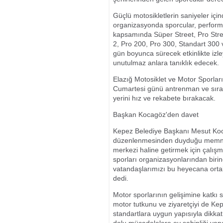
Güçlü motosikletlerin saniyeler iç
organizasyonda sporcular, performa
kapsamında Süper Street, Pro Stree
2, Pro 200, Pro 300, Standart 300 v
gün boyunca sürecek etkinlikte izley
unutulmaz anlara tanıklık edecek.
Elazığ Motosiklet ve Motor Sporlar
Cumartesi günü antrenman ve sıral
yerini hız ve rekabete bırakacak.
Başkan Kocagöz'den davet
Kepez Belediye Başkanı Mesut Koc
düzenlenmesinden duyduğu memnuniy
merkezi haline getirmek için çalış
sporları organizasyonlarından biri
vatandaşlarımızı bu heyecana orta
dedi.
Motor sporlarının gelişimine katkı
motor tutkunu ve ziyaretçiyi de Ke
standartlara uygun yapısıyla dikka