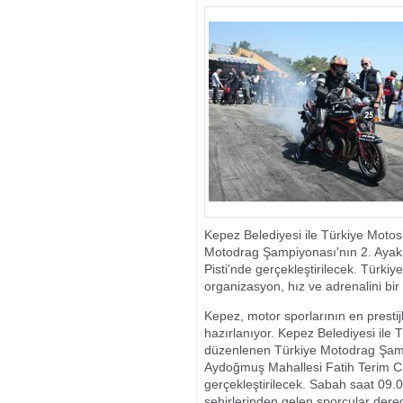
ANTALYA’DA D
GÖRDÜ
Kepez Belediyesi ile Türkiye Motos
Motodrag Şampiyonası'nın 2. Ayak y
Pisti'nde gerçekleştirilecek. Türkiy
organizasyon, hız ve adrenalini bi
Kepez, motor sporlarının en presti
hazırlanıyor. Kepez Belediyesi ile 
düzenlenen Türkiye Motodrag Şampiy
Aydoğmuş Mahallesi Fatih Terim C
gerçekleştirilecek. Sabah saat 09.0
şehirlerinden gelen sporcular dere