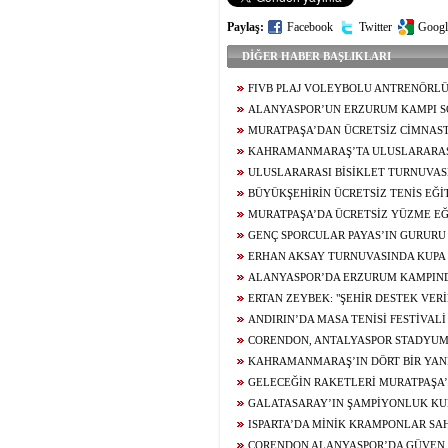
Paylaş:
Facebook
Twitter
Googl
DİĞER HABER BAŞLIKLARI
FIVB PLAJ VOLEYBOLU ANTRENÖRL
ALANYA’DA BAŞLADI
ALANYASPOR’UN ERZURUM KAMPI S
MURATPAŞA’DAN ÜCRETSİZ CİMNAS
KAHRAMANMARAŞ’TA ULUSLARARASI
TURNUVASI BAŞLADI
ULUSLARARASI BİSİKLET TURNUVASI
BAŞLIYOR
BÜYÜKŞEHİRİN ÜCRETSİZ TENİS EĞİ
DÖNEM BAŞLIYOR
MURATPAŞA’DA ÜCRETSİZ YÜZME E
İLGİ GÖRÜYOR
GENÇ SPORCULAR PAYAS’IN GURUR
ERHAN AKSAY TURNUVASINDA KUPA 
ALANYASPOR’DA ERZURUM KAMPIN
ERTAN ZEYBEK: "ŞEHİR DESTEK VERİ
ESKİ GÜNLERE DÖNERİZ"
ANDIRIN’DA MASA TENİSİ FESTİVALİ
CORENDON, ANTALYASPOR STADYUM
SPONSORLUĞUNUN SONA ERDİĞİNİ DUY
KAHRAMANMARAŞ’IN DÖRT BİR YAN
DONATILDI: 31 YENİ HALI SAHA HİZMET
GELECEĞİN RAKETLERİ MURATPAŞA’
GALATASARAY’IN ŞAMPİYONLUK KUP
TARAFTARLARLA BULUŞTU
ISPARTA’DA MİNİK KRAMPONLAR SAH
CORENDON ALANYASPOR’DA GÜVEN 