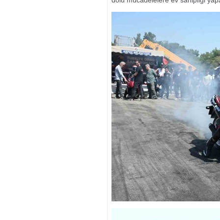
dolu mücadelelere ev sahipliği yap