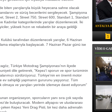
inde biten yarışlarıyla büyük heyecana sahne olacak
nslarını ve sürüş becerilerini sergileyecek. Şampiyona
t, Street 2, Street 750, Street 600, Standart 1, Standart
e Kadınlar kategorilerinde yarışlar düzenlenecek. İki
ANTALYA 
iciler, yüksek hızın ve rekabetin bir araya geldiği
DRON SAL
1
ı Kulübü tarafından düzenlenecek yarışlar, 6 Haziran
ama etaplarıyla başlayacak. 7 Haziran Pazar günü ise
VİDEO GA
agöz, Türkiye Motodrag Şampiyonası'nın ilçede
eti dile getirerek, "Kepez'i sporun ve spor turizminin
malarımızı sürdürüyoruz. Türkiye'nin en önemli motor
ne ev sahipliği yapmanın gururunu yaşıyoruz. Tüm
Erbaş, Ha
k olmaya ve yarışları yerinde izlemeye davet ediyorum"
Veli Cam
teravih 
kıld
 sunan organizasyon, sporcuların yanı sıra çok sayıda
pez'de buluşturacak. Modern altyapısı ve uluslararası
t çeken Kepez Yeni Drag Pisti, bir kez daha adrenalin