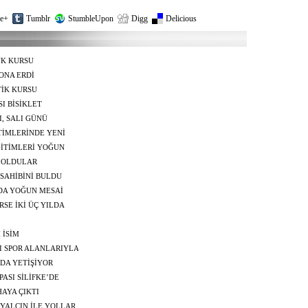
e+
Tumblr
StumbleUpon
Digg
Delicious
ÜK KURSU
ONA ERDİ
TİK KURSU
 BİSİKLET
, SALI GÜNÜ
TİMLERİNDE YENİ
ĞİTİMLERİ YOĞUN
U OLDULAR
SAHİBİNİ BULDU
DA YOĞUN MESAİ
RSE İKİ ÜÇ YILDA
 İSİM
URDU
I SPOR ALANLARIYLA
E GİRDİ
DA YETİŞİYOR
ASI SİLİFKE’DE
AYA ÇIKTI
YALÇIN İLE YOLLAR