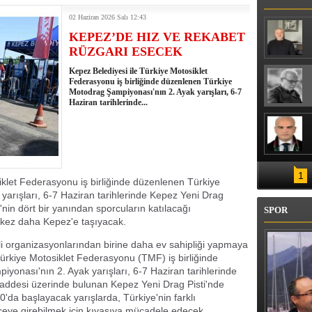
ENİZ SUYU SICAKLIĞI 30 DERECEYİ
02 Haziran 2026 Salı 12:43
KEPEZ’DE HIZ VE REKABET
RÜZGARI ESECEK
Kepez Belediyesi ile Türkiye Motosiklet
Federasyonu iş birliğinde düzenlenen Türkiye
Motodrag Şampiyonası'nın 2. Ayak yarışları, 6-7
Haziran tarihlerinde...
1
iklet Federasyonu iş birliğinde düzenlenen Türkiye
arışları, 6-7 Haziran tarihlerinde Kepez Yeni Drag
e'nin dört bir yanından sporcuların katılacağı
SPOR
r kez daha Kepez'e taşıyacak.
jli organizasyonlarından birine daha ev sahipliği yapmaya
Türkiye Motosiklet Federasyonu (TMF) iş birliğinde
onası'nın 2. Ayak yarışları, 6-7 Haziran tarihlerinde
addesi üzerinde bulunan Kepez Yeni Drag Pisti'nde
0'da başlayacak yarışlarda, Türkiye'nin farklı
ceye girebilmek için kıyasıya mücadele edecek.