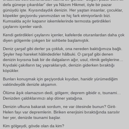
defa güneşe çıkardılar” der ya Nâzım Hikmet, öyle bir pazar
günüydü işte. Kıyısındaydık denizin. Her yaştan insanlar, çocuklar,
köpekler geçiyordu yanımızdan ve hiç fark etmiyorlardı bizi.
Kumsalda açılır kapanır iskemlelerinde termosta getirdikleri
çaylarını içenler vardı.
Kendi getirdikleri çaylarını içenler, kafelerde oturanlardan daha çok
diyen gölgemle çokgen bir sohbete başlamıştık.
Deniz çarşaf gibi derler ya çokluk, ona nereden baktığımıza bağlı.
Şeyler hep hareket hâlindedirler hâlbuki. O çarşaf gibi denen
denizin kıyısına bak bir de dalgaların ağır, usul, ritmik gelişlerine…
Kıyıdaki çakılların taç yapraklarıydı, denizin giderken bıraktığı
köpükler.
Bunları konuşmak için geçiyorduk kıyıdan, hanidir yürümediğim
vaktindeydik denizle akşamın.
Ölüme âşık olamazsın dedi, gölgem; deprem gibidir o, tsunami…
Denizden çaldıklarımızı alıp döner yatağına.
Denizin ufkuna bakarak sordum, ne var ötesinde bunun? Girit-
Helen fayı var depremlerin. Biriken enerjisini bıraktığında sarsılır
her yer, denizde tsunami başlar.
Kim gölgeydi, gövde olan da kim?