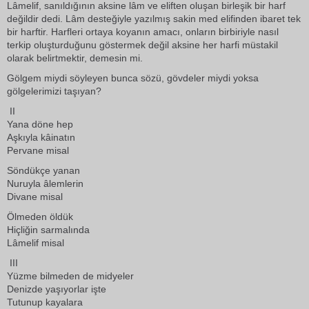
Lâmelif, sanıldığının aksine lâm ve eliften oluşan birleşik bir harf
değildir dedi. Lâm desteğiyle yazılmış sakin med elifinden ibaret tek
bir harftir. Harfleri ortaya koyanın amacı, onların birbiriyle nasıl
terkip oluşturduğunu göstermek değil aksine her harfi müstakil
olarak belirtmektir, demesin mi.
Gölgem miydi söyleyen bunca sözü, gövdeler miydi yoksa
gölgelerimizi taşıyan?
II
Yana döne hep
Aşkıyla kâinatın
Pervane misal
Söndükçe yanan
Nuruyla âlemlerin
Divane misal
Ölmeden öldük
Hiçliğin sarmalında
Lâmelif misal
III
Yüzme bilmeden de midyeler
Denizde yaşıyorlar işte
Tutunup kayalara