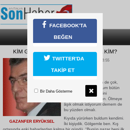
FACEBOOK'TA
BEĞEN
SON DAKİKA
KATEGORİLER
KİM GÖLGEYDİ, GÖVDE OLAN DA KİM?
TWITTER'DA
09 Haziran 2026 Salı 08:55
TAKİP ET
I
Yorgunum, dedi, hem de çok,
rüyalarımda harcıyorum bütün
Bir Daha Gösterme
enerjimi, ancak hiçbirini
hatırlamıyorum onların. Ölmeye
âşık olmak istiyorum demem de
bu yüzden olmalı.
Kıyıda yürürken buldum kendimi.
GAZANFER ERYÜKSEL
İki kişiydik. Gölgemle ben. Kış
ortasında eski baharlardan kalma bir gündü. “Bugün pazar beni ilk