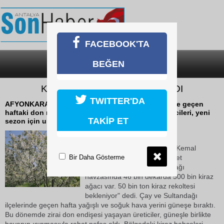
FACEBOOK'TA
BEĞEN
SON DAKİKA
KATEGORİLER
KİRAZDA DON RİSKİ ATLATILDI
TWITTER'DA
AFYONKARAHİSAR'ın Çay ve Sultandağı ilçelerinde geçen
haftaki don riskini en az hasarla atlatan kiraz üreticileri, yeni
TAKİP ET
sezon için umutlandı.
11 Mayıs 2026 Pazartesi 14:04
Çay Belediye Başkanı Yaşar Kemal
Bir Daha Gösterme
Kantartopu, "Sürpriz bir felaket
yaşamazsak Çay ve Sultandağı
havzasında 46 bin dekarda 500 bin kiraz
ağacı var. 50 bin ton kiraz rekoltesi
bekleniyor" dedi. Çay ve Sultandağı
ilçelerinde geçen hafta yağışlı ve soğuk hava yerini güneşe bıraktı.
Bu dönemde zirai don endişesi yaşayan üreticiler, güneşle birlikte