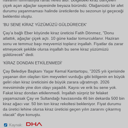
havanın ısınmasıyla rahat nefes aldı. Bölgedeki kiraz bahçeleri
çiçek açan ağaçlar sayesinde beyaza büründü. Olağanüstü bir afet
durumu yaşanmaması halinde üreticilerde bu sezonun iyi geçeceği
beklentisi oluştu.
'BU SENE KİRAZ YÜZÜMÜZÜ GÜLDÜRECEK'
Çay'a bağlı Eber köyünde kiraz üreticisi Fatih Dönmez, "Donu
atlattık, ağaçlar çiçek açtı. 10 güne kadar tomurcuklanır. Haziran
sonu ve temmuz başı meyvemizi toplarız inşallah. Fiyatlar da zarar
etmeyecek şekilde olursa inşallah bu sene kiraz yüzümüzü
güldürecek" dedi.
'KİRAZ DONDAN ETKİLENMEDİ'
Çay Belediye Başkanı Yaşar Kemal Kantartopu, "2025 yılı içerisinde
yaşanan don olayları tüm meyveleri vurduğu gibi bölgenin en büyük
geliri olan kiraz üreticisini de büyük zarara uğratmıştı. 2026
mevsiminde yine don olayı yaşadık. Kayısı ve erik bu sene yok.
Fakat kiraz dondan etkilenmedi. İnşallah sürpriz bir felaket
yaşamazsak Çay ve Sultandağı havzasında 46 bin dekarda 500 bin
kiraz ağacı var. 50 bin ton kiraz rekoltesi bekleniyor. Fiyat durumu
da üretici lehine olursa kiraz üreticisi geçen yılın zararını çıkarmış
olacak" diye konuştu.
Kaynak: