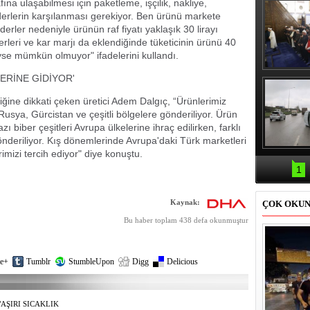
ına ulaşabilmesi için paketleme, işçilik, nakliye,
erlerin karşılanması gerekiyor. Ben ürünü markete
derler nedeniyle ürünün raf fiyatı yaklaşık 30 lirayı
erleri ve kar marjı da eklendiğinde tüketicinin ürünü 40
yse mümkün olmuyor" ifadelerini kullandı.
Erbaş, Ha
ERİNE GİDİYOR'
Veli Cam
teravih 
ğine dikkati çeken üretici Adem Dalgıç, “Ürünlerimiz
kıld
usya, Gürcistan ve çeşitli bölgelere gönderiliyor. Ürün
ı biber çeşitleri Avrupa ülkelerine ihraç edilirken, farklı
önderiliyor. Kış dönemlerinde Avrupa'daki Türk marketleri
rimizi tercih ediyor" diye konuştu.
Samsun'da
kazası: 
1
Kaynak:
ÇOK OKU
Bu haber toplam 438 defa okunmuştur
e+
Tumblr
StumbleUpon
Digg
Delicious
"AŞIRI SICAKLIK