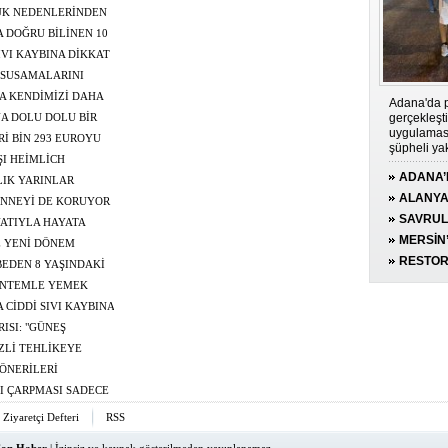
ÜZEYİNİ ARTIRIYOR"
YÜK NEDENLERİNDEN
 DOĞRU BİLİNEN 10
IVI KAYBINA DİKKAT
A SUSAMALARINI
 İÇİRMELİ"
A KENDİMİZİ DAHA
Adana'da p
gerçekleşt
LİRİZ"
A DOLU DOLU BİR
uygulaması
İ BİN 293 EUROYU
şüpheli ya
I HEİMLİCH
ADANA’
LIK YARINLAR
UYGULA
ALANYA
ANNEYİ DE KORUYOR
YAKALAN
SAVRUL
İYATIYLA HAYATA
KESİLDİ
BAŞINI
MERSİN
E YENİ DÖNEM
HAYATIN
190 GRA
RESTOR
BEDEN 8 YAŞINDAKİ
İBADETE
LIĞINA KAVUŞTU
YÖNTEMLE YEMEK
TİRİLDİ
CİDDİ SIVI KAYBINA
ISI: "GÜNEŞ
INIZ"
ZLİ TEHLİKEYE
ÖNERİLERİ
SI ÇARPMASI SADECE
Ziyaretçi Defteri
RSS