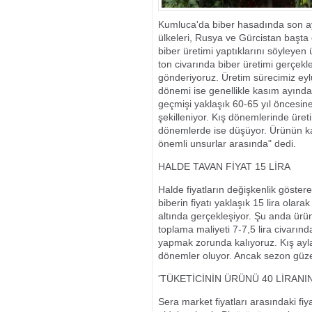
KAYBETTİ
2 KATINA ÇIK
Kumluca'da biber hasadında son aya
ülkeleri, Rusya ve Gürcistan başta o
biber üretimi yaptıklarını söyleyen
ton civarında biber üretimi gerçekle
gönderiyoruz. Üretim sürecimiz ey
dönemi ise genellikle kasım ayında
geçmişi yaklaşık 60-65 yıl öncesine
şekilleniyor. Kış dönemlerinde üreti
dönemlerde ise düşüyor. Ürünün kali
önemli unsurlar arasında" dedi.
HALDE TAVAN FİYAT 15 LİRA
Halde fiyatların değişkenlik göstere
biberin fiyatı yaklaşık 15 lira ola
altında gerçekleşiyor. Şu anda ürün
toplama maliyeti 7-7,5 lira civarın
yapmak zorunda kalıyoruz. Kış ayla
dönemler oluyor. Ancak sezon güzel
'TÜKETİCİNİN ÜRÜNÜ 40 LİRAN
Sera market fiyatları arasındaki fiy