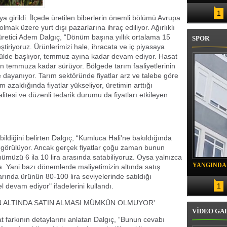
ARILDI
1
 girildi. İlçede üretilen biberlerin önemli bölümü Avrupa
lmak üzere yurt dışı pazarlarına ihraç ediliyor. Ağırlıklı
 üretici Adem Dalgıç, “Dönüm başına yıllık ortalama 15
SPOR
ştiriyoruz. Ürünlerimizi hale, ihracata ve iç piyasaya
lülde başlıyor, temmuz ayına kadar devam ediyor. Hasat
n temmuza kadar sürüyor. Bölgede tarım faaliyetlerinin
 dayanıyor. Tarım sektöründe fiyatlar arz ve talebe göre
m azaldığında fiyatlar yükseliyor, üretimin arttığı
tesi ve düzenli tedarik durumu da fiyatları etkileyen
bildiğini belirten Dalgıç, “Kumluca Hali'ne bakıldığında
rak görülüyor. Ancak gerçek fiyatlar çoğu zaman bunun
ümüzü 6 ila 10 lira arasında satabiliyoruz. Oysa yalnızca
YANGINDA
da. Yani bazı dönemlerde maliyetimizin altında satış
rında ürünün 80-100 lira seviyelerinde satıldığı
KURTARIL
 devam ediyor" ifadelerini kullandı.
1
IN ALTINDA SATIN ALMASI MÜMKÜN OLMUYOR'
VİDEO GA
at farkının detaylarını anlatan Dalgıç, “Bunun cevabı