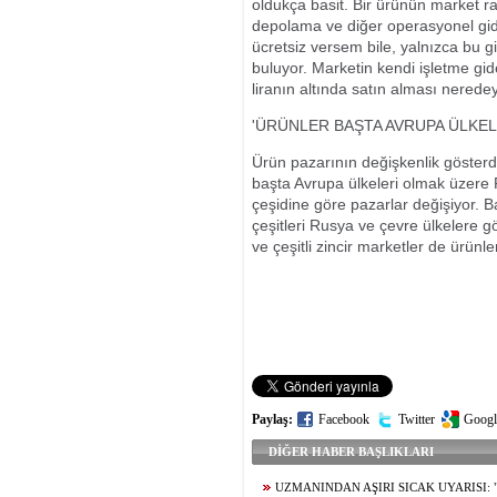
oldukça basit. Bir ürünün market raf
depolama ve diğer operasyonel gid
ücretsiz versem bile, yalnızca bu gi
buluyor. Marketin kendi işletme gid
liranın altında satın alması nerede
'ÜRÜNLER BAŞTA AVRUPA ÜLKEL
Ürün pazarının değişkenlik gösterdi
başta Avrupa ülkeleri olmak üzere R
çeşidine göre pazarlar değişiyor. Baz
çeşitleri Rusya ve çevre ülkelere g
ve çeşitli zincir marketler de ürünle
Paylaş:
Facebook
Twitter
Googl
DİĞER HABER BAŞLIKLARI
UZMANINDAN AŞIRI SICAK UYARISI: 