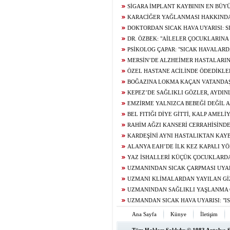
ARTIŞLARI İNSANLARIN UYARILMIŞLIK D
SİGARA İMPLANT KAYBININ EN BÜ
BİRİ
KARACİĞER YAĞLANMASI HAKKINDA
YANLIŞ
DOKTORDAN SICAK HAVA UYARISI: S
DR. ÖZBEK: "AİLELER ÇOCUKLARIN
BEKLEMEDEN DÜZENLİ ARALIKLARLA SU
PSİKOLOG ÇAPAR: "SICAK HAVALARD
GERGİN, SABIRSIZ VE ÖFKELİ HİSSEDEBİ
MERSİN’DE ALZHEİMER HASTALARIN
GÜN
ÖZEL HASTANE ACİLİNDE ÖDEDİKLER
CİMER’E TAŞIDILAR
BOĞAZINA LOKMA KAÇAN VATANDAŞ
MANEVRASI KURTARDI
KEPEZ’DE SAĞLIKLI GÖZLER, AYDIN
EMZİRME YALNIZCA BEBEĞİ DEĞİL 
BEL FITIĞI DİYE GİTTİ, KALP AMEL
TUTUNDU
RAHİM AĞZI KANSERİ CERRAHİSİND
KARDEŞİNİ AYNI HASTALIKTAN KAY
KIRGIZİSTANLI AKHMARCAN AÜ’DE SAĞ
ALANYA EAH’DE İLK KEZ KAPALI 
BORUSU KANSERİ AMELİYATI GERÇEKLEŞ
YAZ İSHALLERİ KÜÇÜK ÇOCUKLARDA 
YOL AÇABİLİYOR
UZMANINDAN SICAK ÇARPMASI UYAR
ALTINDA OLMASANIZ DA RİSK ALTINDAS
UZMANI KLİMALARDAN YAYILAN Gİ
KARŞI UYARDI:
UZMANINDAN SAĞLIKLI YAŞLANMA 
UZMANDAN SICAK HAVA UYARISI: "I
GÜNEŞ ALTINDA OLMAZ"
Ana Sayfa
Künye
İletişim