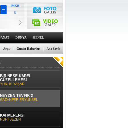
IMKB
%
Altın
6659.71
%0
Dolar
47.6791
SANAT
DÜNYA
GENEL
%0
Euro
55.1258
Arşiv
Günün Haberleri
Ana Sayfa
%0
R
BİR NEŞE KAREL
GÜZELLEMESİ
YUNUS YAŞAR
NEYZEN TEVFİK-2
GAZANFER ERYÜKSEL
KAHVERENGİ
NURİ SEZEN