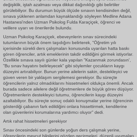
değişiklik, iştah azalması veya dikkat dağınıklığı gibi belirtiler
görülebiliyor. Bu durumun büyük ölçüde sınavın kendisinden değil,
sınava yüklenen anlamdan kaynaklandığı söyleyen Medline Adana
Hastanesi'nden Uzman Psikolog Fulda Karaçiçek, öğrenci ve
velilere uyarı ve önerilerde bulundu.
Uzman Psikolog Karaçiçek, ebeveynlerin sınav sürecindeki
tutumlarının büyük önem taşıdığını belirterek, "Öğretim yılı
içerisinde sürekli ders çalışmaları konusunda uyarılan hatta baskı
gören öğrenciler, artık emeklerinin takdir edildiğini görmek istiyorlar.
Özellikle sınava sayılı günler kala yapılan "Kazanmak zorundasın',
"Bu sınav hayatını belirleyecek" gibi söylemler çocukların kaygı
düzeyini artırabiliyor. Bunun yerine ailelerin sakin, destekleyici ve
güven veren bir yaklaşım sergilemesi gerekiyor. Bu süreçte
öğrencilerin yalnız olmadıklarını hissetmeleri oldukça önemli. Ancak
burada sadece ailelere değil öğretmenlere de büyük görev düşüyor.
Öğretmenlerin destekleyici tutumu, öğrencilerin kaygı düzeyini
azaltabiliyor. Bu süreçte sonuç odaklı konuşmalar yerine öğrencinin
gösterdiği çabanın fark edildiğini onlara hissettirmek, kendilerine
olan güvenlerini korumalarına yardımcı oluyor" dedi.
Artık rahat hissetmeleri gerekiyor
Sınav öncesindeki son günlerde yoğun ders çalışmak yerine,
öğrencilerin mevcut bilgilerini gözden geçirmeleri, düzenli uyumaları