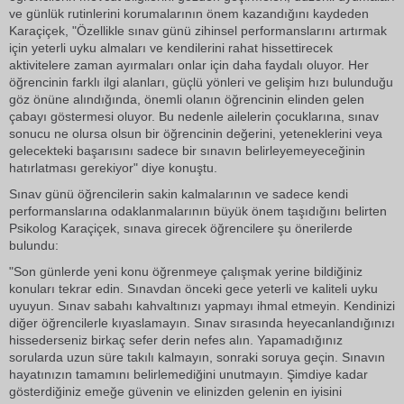
ve günlük rutinlerini korumalarının önem kazandığını kaydeden
Karaçiçek, "Özellikle sınav günü zihinsel performanslarını artırmak
için yeterli uyku almaları ve kendilerini rahat hissettirecek
aktivitelere zaman ayırmaları onlar için daha faydalı oluyor. Her
öğrencinin farklı ilgi alanları, güçlü yönleri ve gelişim hızı bulunduğu
göz önüne alındığında, önemli olanın öğrencinin elinden gelen
çabayı göstermesi oluyor. Bu nedenle ailelerin çocuklarına, sınav
sonucu ne olursa olsun bir öğrencinin değerini, yeteneklerini veya
gelecekteki başarısını sadece bir sınavın belirleyemeyeceğinin
hatırlatması gerekiyor" diye konuştu.
Sınav günü öğrencilerin sakin kalmalarının ve sadece kendi
performanslarına odaklanmalarının büyük önem taşıdığını belirten
Psikolog Karaçiçek, sınava girecek öğrencilere şu önerilerde
bulundu:
"Son günlerde yeni konu öğrenmeye çalışmak yerine bildiğiniz
konuları tekrar edin. Sınavdan önceki gece yeterli ve kaliteli uyku
uyuyun. Sınav sabahı kahvaltınızı yapmayı ihmal etmeyin. Kendinizi
diğer öğrencilerle kıyaslamayın. Sınav sırasında heyecanlandığınızı
hissederseniz birkaç sefer derin nefes alın. Yapamadığınız
sorularda uzun süre takılı kalmayın, sonraki soruya geçin. Sınavın
hayatınızın tamamını belirlemediğini unutmayın. Şimdiye kadar
gösterdiğiniz emeğe güvenin ve elinizden gelenin en iyisini