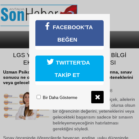
FACEBOOK'TA
BEĞEN
SON DAKİKA
KATEGORİLER
LGS YOLUNDA EN BÜYÜK ENGEL BİLGİ
EKSİKLİĞİ DEĞİL SINAV KAYGISI
TWITTER'DA
Uzman Psikolog Fulda Karaçiçek, ailelerin çocuklarına, sınav
TAKİP ET
sonucu ne olursa olsun bir öğrencinin değerini, yeteneklerini
veya gelecekteki başarısını...
11 Haziran 2026 Perşembe 12:08
Bir Daha Gösterme
Uzman Psikolog Fulda Karaçiçek, ailelerin
çocuklarına, sınav sonucu ne olursa olsun
bir öğrencinin değerini, yeteneklerini veya
gelecekteki başarısını sadece bir sınavın
belirleyemeyeceğinin hatırlatması
gerektiğini söyledi.
Sınav öncesinde öğrencilerde heyecan, endişe, uyku düzeninde