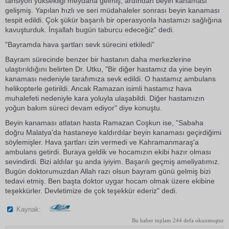
tansiyon yüksekliği meydana gelmiş, ardından beyin kanaması
gelişmiş. Yapılan hızlı ve seri müdahaleler sonrası beyin kanaması
tespit edildi. Çok şükür başarılı bir operasyonla hastamızı sağlığına
kavuşturduk. İnşallah bugün taburcu edeceğiz" dedi.
"Bayramda hava şartları sevk sürecini etkiledi"
Bayram sürecinde benzer bir hastanın daha merkezlerine
ulaştırıldığını belirten Dr. Utku, "Bir diğer hastamız da yine beyin
kanaması nedeniyle tarafımıza sevk edildi. O hastamız ambulans
helikopterle getirildi. Ancak Ramazan isimli hastamız hava
muhalefeti nedeniyle kara yoluyla ulaşabildi. Diğer hastamızın
yoğun bakım süreci devam ediyor" diye konuştu.
Beyin kanaması atlatan hasta Ramazan Coşkun ise, "Sabaha
doğru Malatya'da hastaneye kaldırdılar beyin kanaması geçirdiğimi
söylemişler. Hava şartları izin vermedi ve Kahramanmaraş'a
ambulans getirdi. Buraya geldik ve hocamızın ekibi hazır olması
sevindirdi. Bizi aldılar şu anda iyiyim. Başarılı geçmiş ameliyatımız.
Bugün doktorumuzdan Allah razı olsun bayram günü gelmiş bizi
tedavi etmiş. Ben başta doktor uygar hocam olmak üzere ekibine
teşekkürler. Devletimize de çok teşekkür ederiz" dedi.
Kaynak:
Bu haber toplam 244 defa okunmuştur