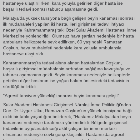
hastaneye ulaştırılırken, kara yoluyla getirilen diğer hasta ise
başarılı tedavi sonrası taburcu aşamasına geldi.
Malatya'da yüksek tansiyona bağlı gelişen beyin kanaması sonrası
ilk müdahaleleri yapılan iki hasta, ileri girişimsel tedavi ihtiyacı
nedeniyle Kahramanmaraş'taki Özel Sular Akademi Hastanesi İnme
Merkezi'ne yönlendirildi. Olumsuz hava şartları nedeniyle bir hasta
ambulans helikopterle sevk edilirken, 60 yaşındaki Ramazan
Coşkun, hava muhalefeti nedeniyle kara yoluyla ambulansla
hastaneye ulaştırıldı.
Kahramanmaraş'ta tedavi altına alınan hastalardan Coşkun,
başarılı girişimsel müdahalenin ardından sağlığına kavuştuğu ve
taburcu aşamasına geldi. Beyin kanaması nedeniyle helikopterle
getirilen diğer hastanın ise yoğun bakım ünitesindeki tedavisinin
sürdüğü belirtildi.
"Agresif tansiyon yüksekliği sonrası beyin kanaması gelişti"
Sular Akademi Hastanesi Girişimsel Nöroloji İnme Polikliniği'nden
Doç. Dr. Uygar Utku, Ramazan Coşkun'un yüksek tansiyona bağlı
ciddi bir tablo yaşadığını belirterek, "Hastamız Malatya'dan beyin
kanaması nedeniyle tarafımıza yönlendirildi. Bölgede girişimsel
tedavilerin uygulanabileceği aktif çalışan bir inme merkezi
olmaması nedeniyle sevki gerçekleştirildi. Hastamızda agresif