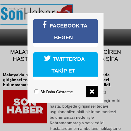
FACEBOOK'TA
BEĞEN
SON DAKİKA
KATEGORİLER
MALATYA’DA BEYİN KANAMASI GEÇİREN
HASTALAR KAHRAMANMARAŞ’TA ŞİFA
TWITTER'DA
BULDU
TAKİP ET
Malatya'da beyin kanaması geçiren iki hasta, bölgede
girişimsel tedavi uygulanabilen aktif bir inme merkezi
bulunmaması nedeniyle Kahramanmaraş'a sevk edildi.
Bir Daha Gösterme
04 Haziran 2026 Perşembe 11:23
Malatya'da beyin kanaması geçiren iki
hasta, bölgede girişimsel tedavi
uygulanabilen aktif bir inme merkezi
bulunmaması nedeniyle
Kahramanmaraş'a sevk edildi.
Hastalardan biri ambulans helikopterle