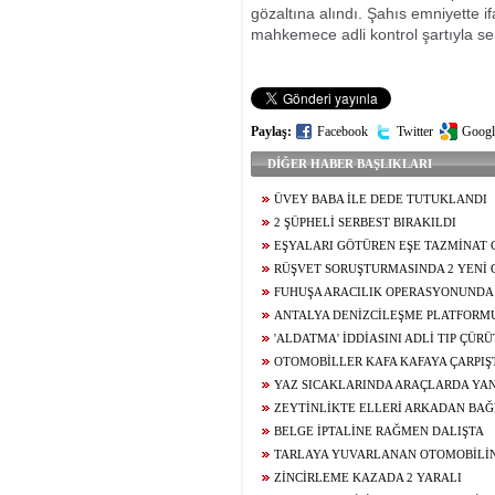
gözaltına alındı. Şahıs emniyette i
mahkemece adli kontrol şartıyla ser
Paylaş:
Facebook
Twitter
Googl
DİĞER HABER BAŞLIKLARI
ÜVEY BABA İLE DEDE TUTUKLANDI
2 ŞÜPHELİ SERBEST BIRAKILDI
EŞYALARI GÖTÜREN EŞE TAZMİNAT 
RÜŞVET SORUŞTURMASINDA 2 YENİ 
FUHUŞA ARACILIK OPERASYONUNDA
ANTALYA DENİZCİLEŞME PLATFORM
SALDIRISINA KINAMA
'ALDATMA' İDDİASINI ADLİ TIP ÇÜR
OTOMOBİLLER KAFA KAFAYA ÇARPIŞT
YAZ SICAKLARINDA ARAÇLARDA YAN
ZEYTİNLİKTE ELLERİ ARKADAN BAĞ
BELGE İPTALİNE RAĞMEN DALIŞTA
TARLAYA YUVARLANAN OTOMOBİLİ
YARALANDI
ZİNCİRLEME KAZADA 2 YARALI