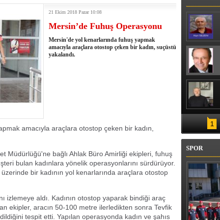
21 Ekim 2018 Pazar 10:08
Mersin’de Fuhuş Operasyonu
Mersin'de yol kenarlarında fuhuş yapmak
amacıyla araçlara otostop çeken bir kadın, suçüstü
yakalandı.
1
yapmak amacıyla araçlara otostop çeken bir kadın,
SPOR
et Müdürlüğü'ne bağlı Ahlak Büro Amirliği ekipleri, fuhuş
eri bulan kadınlara yönelik operasyonlarını sürdürüyor.
zerinde bir kadının yol kenarlarında araçlara otostop
nı izlemeye aldı. Kadının otostop yaparak bindiği araç
lan ekipler, aracın 50-100 metre ilerledikten sonra Tevfik
dildiğini tespit etti. Yapılan operasyonda kadın ve şahıs