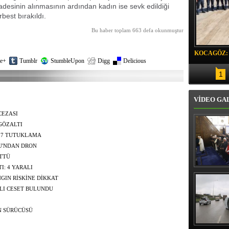
fadesinin alınmasının ardından kadın ise sevk edildiği
best bırakıldı.
Bu haber toplam 663 defa okunmuştur
KOCAGÖZ:
e+
Tumblr
StumbleUpon
Digg
Delicious
SORUMLU
1
VİDEO GA
CEZASI
GÖZALTI
 7 TUTUKLAMA
U'NDAN DRON
ÜTTÜ
I: 4 YARALI
Erbaş, Ha
Veli Cam
GIN RİSKİNE DİKKAT
teravih 
LI CESET BULUNDU
kıld
N SÜRÜCÜSÜ