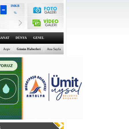
IMKB
%
Altın
6498.47
%0.28
Dolar
47.6371
SANAT
DÜNYA
GENEL
%0.02
Euro
54.8274
Arşiv
Günün Haberleri
Ana Sayfa
%-0.02
R