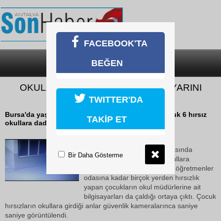
FACEBOOK'TA
BEĞEN
SON DAKİKA
KATEGORİLER
OKULA GİRİP MÜDÜRÜN BİLGİSAYARINI
ÇALDILAR
TWITTER'DA
Bursa'da yaşları 13 ile 27 arasında değişen 5'i çocuk 6 hırsız
TAKİP ET
okullara dadandı.
25 Ekim 2018 Perşembe 11:08
Bursa'da yaşları 13 ile 27 arasında
Bir Daha Gösterme
değişen 5'i çocuk 6 hırsız okullara
dadandı. Okul kantinlerinden öğretmenler
odasına kadar birçok yerden hırsızlık
yapan çocukların okul müdürlerine ait
bilgisayarları da çaldığı ortaya çıktı. Çocuk
hırsızların okullara girdiği anlar güvenlik kameralarınca saniye
saniye görüntülendi.