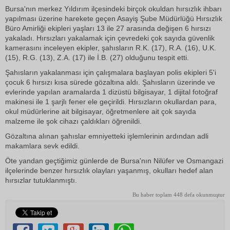
Bursa'nın merkez Yıldırım ilçesindeki birçok okuldan hırsızlık ihbarı
yapılması üzerine harekete geçen Asayiş Şube Müdürlüğü Hırsızlık
Büro Amirliği ekipleri yaşları 13 ile 27 arasında değişen 6 hırsızı
yakaladı. Hırsızları yakalamak için çevredeki çok sayıda güvenlik
kamerasını inceleyen ekipler, şahısların R.K. (17), R.A. (16), U.K.
(15), R.G. (13), Z.A. (17) ile İ.B. (27) olduğunu tespit etti.
Şahısların yakalanması için çalışmalara başlayan polis ekipleri 5'i
çocuk 6 hırsızı kısa sürede gözaltına aldı. Şahısların üzerinde ve
evlerinde yapılan aramalarda 1 dizüstü bilgisayar, 1 dijital fotoğraf
makinesi ile 1 şarjlı fener ele geçirildi. Hırsızların okullardan para,
okul müdürlerine ait bilgisayar, öğretmenlere ait çok sayıda
malzeme ile şok cihazı çaldıkları öğrenildi.
Gözaltına alınan şahıslar emniyetteki işlemlerinin ardından adli
makamlara sevk edildi.
Öte yandan geçtiğimiz günlerde de Bursa'nın Nilüfer ve Osmangazi
ilçelerinde benzer hırsızlık olayları yaşanmış, okulları hedef alan
hırsızlar tutuklanmıştı.
Bu haber toplam 448 defa okunmuştur