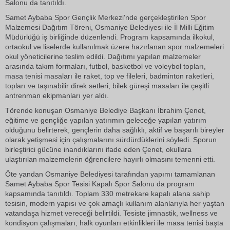
Salonu da tanıtıldı.
Samet Aybaba Spor Gençlik Merkezi'nde gerçekleştirilen Spor
Malzemesi Dağıtım Töreni, Osmaniye Belediyesi ile İl Milli Eğitim
Müdürlüğü iş birliğinde düzenlendi. Program kapsamında ilkokul,
ortaokul ve liselerde kullanılmak üzere hazırlanan spor malzemeleri
okul yöneticilerine teslim edildi. Dağıtımı yapılan malzemeler
arasında takım formaları, futbol, basketbol ve voleybol topları,
masa tenisi masaları ile raket, top ve fileleri, badminton raketleri,
topları ve taşınabilir direk setleri, bilek güreşi masaları ile çeşitli
antrenman ekipmanları yer aldı.
Törende konuşan Osmaniye Belediye Başkanı İbrahim Çenet,
eğitime ve gençliğe yapılan yatırımın geleceğe yapılan yatırım
olduğunu belirterek, gençlerin daha sağlıklı, aktif ve başarılı bireyler
olarak yetişmesi için çalışmalarını sürdürdüklerini söyledi. Sporun
birleştirici gücüne inandıklarını ifade eden Çenet, okullara
ulaştırılan malzemelerin öğrencilere hayırlı olmasını temenni etti.
Öte yandan Osmaniye Belediyesi tarafından yapımı tamamlanan
Samet Aybaba Spor Tesisi Kapalı Spor Salonu da program
kapsamında tanıtıldı. Toplam 330 metrekare kapalı alana sahip
tesisin, modern yapısı ve çok amaçlı kullanım alanlarıyla her yaştan
vatandaşa hizmet vereceği belirtildi. Tesiste jimnastik, wellness ve
kondisyon çalışmaları, halk oyunları etkinlikleri ile masa tenisi başta