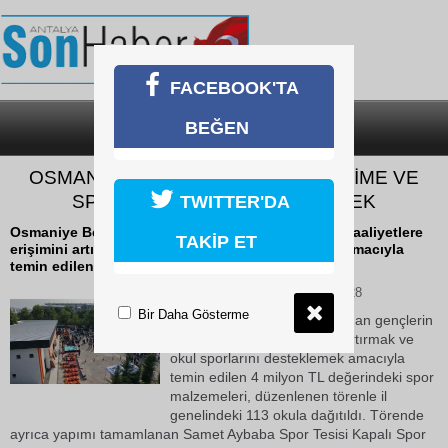
FACEBOOK'TA
BEĞEN
SON DAKİKA
KATEGORİLER
OSMANİYE BELEDİYESİNDEN EĞİTİME VE
SPORA 4 MİLYON TL’LİK DESTEK
TWITTER'DA
Osmaniye Belediyesi tarafından gençlerin sportif faaliyetlere
TAKİP ET
erişimini artırmak ve okul sporlarını desteklemek amacıyla
temin edilen 4 milyon TL değerindeki...
11 Haziran 2026 Perşembe 10:28
Bir Daha Gösterme
Osmaniye Belediyesi tarafından gençlerin
sportif faaliyetlere erişimini artırmak ve
okul sporlarını desteklemek amacıyla
temin edilen 4 milyon TL değerindeki spor
malzemeleri, düzenlenen törenle il
genelindeki 113 okula dağıtıldı. Törende
ayrıca yapımı tamamlanan Samet Aybaba Spor Tesisi Kapalı Spor