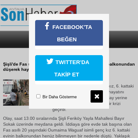
FACEBOOK'TA
BEĞEN
SON DAKİKA
KATEGORİLER
ŞİŞLİ’DE FECİ ÖLÜM
TWITTER'DA
Şişli'de Fas uyruklu bir genç kız, 6. kattaki evinin balkonundan
düşerek hayatını kaybetti.
TAKİP ET
21 Ekim 2018 Pazar 15:23
Şişli'de Fas uyruklu bir genç kız, 6. kattaki
evinin balkonundan düşerek hayatını
Bir Daha Gösterme
kaybetti. Feci ölüm sonrası olay yerine
gelen genç kızın yakınları sinir krizi
geçirdi.
Olay, saat 13.00 sıralarında Şişli Feriköy Yayla Mahallesi Bayır
Sokak üzerinde meydana geldi. İddiaya göre evde tak başına olan
Fas asıllı 20 yaşındaki Oumaima Waguaf isimli genç kız 6. kattaki
evinin balkonundan henüz bilinmeyen bir nedenle düştü. Yaklaşık