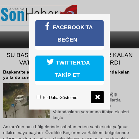
FACEBOOK'TA
BEĞEN
SON DAKİKA
KATEGORİLER
SU BASAN YOLDA ARAÇTA MAHSUR KALAN
VATANDAŞLARI İTFAİYE KURTARDI
TWITTER'DA
Başkent'te aniden bastıran yağış nedeniyle su altında kalan
TAKİP ET
yollarda sürücüler araçta mahsur kaldı.
21 Ekim 2018 Pazar 14:43
Başkent'te aniden bastıran yağış
Bir Daha Gösterme
nedeniyle su altında kalan yollarda
sürücüler araçta mahsur kaldı.
Vatandaşların yardımına itfaiye ekipleri
koştu.
Ankara'nın bazı bölgelerinde sabahın erken saatlerinde yağmur
etkili olmaya başladı. Özellikle Keçiören ve Batıkent bölgelerinde
etkisini gösteren yağış, su birikintilerinin oluşmasına neden oldu.