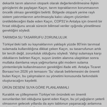
dekarlık tarım alanının otopark olarak değerlendirilmesine ilişkin
görüşlerini de paylaşan Kaçın, tarım topraklarının korunmasının
öncelik olması gerektiğini belirtti. Bölgede otopark yerine raylı
sistem yatırımlarının artırılmasıyla kalıcı ulaşım çözümleri
üretilebileceğini ifade eden Kaçın, COP31'in Antalya için önemli bir
fırsat olduğunu ancak sürecin bilimsel veriler ışığında yönetilmesi
gerektiğini söyledi.
TARIMDA SU TASARRUFU ZORUNLULUK
Türkiye'deki tatlı su kaynaklarının yaklaşık yüzde 80'inin tarımsal
sulamada kullanıldığına dikkat çeken Kaçın, su tasarrufunun artık
bir tercih değil, zorunluluk olduğunu söyledi. Vahşi sulamaya karşı
olduklarını belirten Kaçın, suyun üretim alanına ulaştıktan sonra
mutlaka damlama veya yağmurlama gibi modern sulama
yöntemleriyle kullanılmasının gerektiğini ifade etti. Antalya Ticaret
Borsası'nın 2026 yılı temasını ‘Su’ olarak belirlemesini de önemli
bulan Kaçın, bu çalışmaların su yönetimi konusunda farkındalık
oluşturacağını kaydetti.
ÜRÜN DESENİ SUYA GÖRE PLANLANMALI
Kuraklık ve çölleşmenin Türkiye'nin önündeki en önemli
sorunlardan biri olduğuna işaret eden Kaçın, bu yıl yağışların yeterli
olmasının gelecek yıllarda da aynı tablonun yaşanacağı anlamına