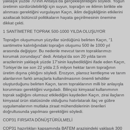
yaklaşık yüzde 70'inin Antalya'da gerçekleştirildiğini söyledi. Yoğun
üretimin sürdürülebilirliği için suyun, toprağın ve iklimin birlikte ele
alınması gerektiğini vurgulayan Kaçın, iklim değişikliğinin etkilerini
azaltacak bütüncül politikaların hayata geçirilmesinin önemine
dikkat çekti.
1 SANTİMETRE TOPRAK 500-1000 YILDA OLUŞUYOR
Toprağın oluşumunun yüzyıllar sürdüğünü belirten Kaçın, “1
santimetre kalınlığındaki toprağın oluşumu 500 ile 1000 yıl
arasında değişiyor. Bu nedenle mevcut tarım topraklarımızı
korumak zorundayız" dedi. Antalya'da son 20 yılda tarım
arazilerinin yaklaşık yüzde 17'sinin kaybedildiğini ifade eden Kaçın,
Türkiye'de ise son 22 yılda 2,5 milyon hektar tarım toprağının
üretim dışına çıktığını söyledi. Erozyon, plansız kentleşme ve tarım
alanlarının farklı amaçlarla kullanılmasının önemli tehditler
oluşturduğunu belirten Kaçın, tarım topraklarının milli bir anlayışla
korunması gerektiğini vurguladı. Bilinçsiz kimyasal kullanımının
toprak sağlığını olumsuz etkilediğini kaydeden Kaçın, zirai ilaçların
kimyasal ürün statüsünde olduğunu hatırlatarak ilaç ve gübre
uygulamalarının mutlaka ziraat mühendislerinin önerileri
doğrultusunda yapılması gerektiğini söyledi.
COP31 FIRSATA DÖNÜŞTÜRÜLMELİ
COP31 hazırlıkları kapsamında BATEM arazisindeki yaklaşık 300