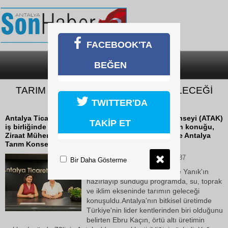
FACEBOOK'TA
BEĞEN
SON DAKİKA
KATEGORİLER
TARIM GÜNDEMİ'NDE TARIMIN GELECEĞİ
KONUŞULDU
TWITTER'DA
Antalya Ticaret Borsası (ATB) ile Antalya Tarım Konseyi (ATAK)
TAKİP ET
iş birliğinde hazırlanan Tarım Gündemi programının konuğu,
Ziraat Mühendisleri Odası Antalya Şube Başkanı ve Antalya
Tarım Konseyi İcra Kurulu Üyesi Ebru Kaçın oldu.
06 Temmuz 2026 Pazartesi 13:37
Bir Daha Gösterme
ATB Basın Danışmanı Vahide Yanık'ın
hazırlayıp sunduğu programda, su, toprak
ve iklim ekseninde tarımın geleceği
konuşuldu.Antalya'nın bitkisel üretimde
Türkiye'nin lider kentlerinden biri olduğunu
belirten Ebru Kaçın, örtü altı üretimin