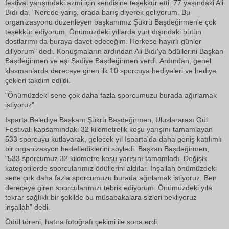
festival yarışındaki azmi için kendisine teşekkür etti. 77 yaşındaki Ali
Bıdı da, "Nerede yarış, orada barış diyerek geliyorum. Bu
organizasyonu düzenleyen başkanımız Şükrü Başdeğirmen'e çok
teşekkür ediyorum. Önümüzdeki yıllarda yurt dışındaki bütün
dostlarımı da buraya davet edeceğim. Herkese hayırlı günler
diliyorum" dedi. Konuşmaların ardından Ali Bıdı'ya ödüllerini Başkan
Başdeğirmen ve eşi Şadiye Başdeğirmen verdi. Ardından, genel
klasmanlarda dereceye giren ilk 10 sporcuya hediyeleri ve hediye
çekleri takdim edildi.
"Önümüzdeki sene çok daha fazla sporcumuzu burada ağırlamak
istiyoruz"
Isparta Belediye Başkanı Şükrü Başdeğirmen, Uluslararası Gül
Festivali kapsamındaki 32 kilometrelik koşu yarışını tamamlayan
533 sporcuyu kutlayarak, gelecek yıl Isparta'da daha geniş katılımlı
bir organizasyon hedeflediklerini söyledi. Başkan Başdeğirmen,
"533 sporcumuz 32 kilometre koşu yarışını tamamladı. Değişik
kategorilerde sporcularımız ödüllerini aldılar. İnşallah önümüzdeki
sene çok daha fazla sporcumuzu burada ağırlamak istiyoruz. Ben
dereceye giren sporcularımızı tebrik ediyorum. Önümüzdeki yıla
tekrar sağlıklı bir şekilde bu müsabakalara sizleri bekliyoruz
inşallah" dedi.
Ödül töreni, hatıra fotoğrafı çekimi ile sona erdi.