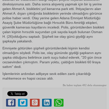
direksiyonuna astı. Daha sonra alışveriş yapmak için bir iş yerine
gelen Ahmet A. bisikletini yol kenarına park etti. İhtiyaçlarını alan
Ahmet A. dışarı çıktığında bisikletinin yerinde olmadığını görünce
polise haber verdi. Olay yerine gelen Adana Emniyet Müdürlüğü
Asayiş Şube Müdürlüğüne bağlı Hırsızlık Büro Amirliği ekipleri,
güvenlik kamerası kayıtlarını inceledi. Polis, görüntülerden bisikleti
çalan kişinin hırsızlık suçundan çok sayıda kaydı bulunan Osman
H. (26)olduğunu saptadı. Şüpheli ise olay günü giydiği aynı
şapkayla yakalandı.
Emniyete götürülen şüpheli görüntülerdeki kişinin kendisi
olmadığını söyledi. Polis ise, olay gününde giydiği şapkanın aynı
şapka olduğunu belirtince zanlı suçu kabul ederek, "20 gün önce
cezaevinden çıkmıştım. Param yoktu, çaldığım bisikleti 60 liraya
sattım" dedi.
İşlemlerinin ardından adliyeye sevk edilen zanlı çıkarıldığı
mahkemece ev hapsi cezası aldı.
Bu haber toplam 492 defa okunmuştur