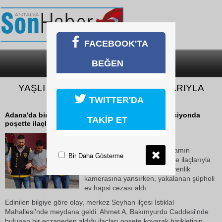
FACEBOOK'TA
BEĞEN
SON DAKİKA
KATEGORİLER
YAŞLI ADAMIN BİSİKLETİNİ İLAÇLARIYLA
BİRLİKTE ÇALDI
TWITTER'DA
Adana'da bir kişi, yaşlı bir adamın bisikletini direksiyonda
TAKİP ET
poşette ilaçlarıyla birlikte çaldı.
21 Ekim 2018 Pazar 10:03
Adana'da bir kişi, yaşlı bir adamın
Bir Daha Gösterme
bisikletini direksiyonda poşette ilaçlarıyla
birlikte çaldı. Hırsızlık anı güvenlik
kamerasına yansırken, yakalanan şüpheli
ev hapsi cezası aldı.
Edinilen bilgiye göre olay, merkez Seyhan ilçesi İstiklal
Mahallesi'nde meydana geldi. Ahmet A, Bakımyurdu Caddesi'nde
bulunan bir eczaneden aldığı ilaçları poşete koyarak bisikletinin